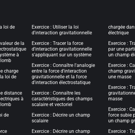
a loi de
Exercice : Utiliser la loi
chargée dan
d'interaction gravitationnelle
électrique
 valeur de la
Exercice : Tracer la force
Exercice : Tr
ectrostatique
d'interaction gravitationnelle
par une part
système à
s'appliquant sur un système
un champ él
oulomb
Exercice : Connaître l'analogie
Exercice : C
ne charge
entre la force d'interaction
champ gravit
la loi de
gravitationnelle et la force
une masse
d'interaction électrostatique
Exercice : T
ne distance
Exercice : Connaître les
gravitationn
lectriques à
caractéristiques des champs
masse
oulomb
scalaire et vectoriel
Exercice : Ca
oi de
Exercice : Décrire un champ
force subie
scalaire
un champ gr
orce
Exercice : Décrire un champ
Exercice : Tr