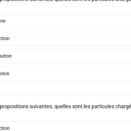
une
ctron
eutron
roton
propositions suivantes, quelles sont les particules char
ctron