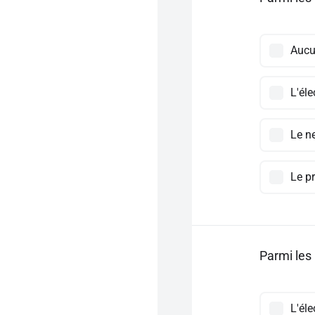
Auc
L'éle
Le n
Le p
Parmi les 
L'éle