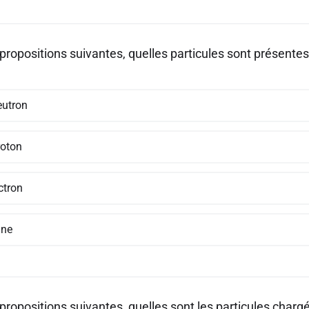
propositions suivantes, quelles particules sont présente
eutron
roton
ctron
une
 propositions suivantes, quelles sont les particules char