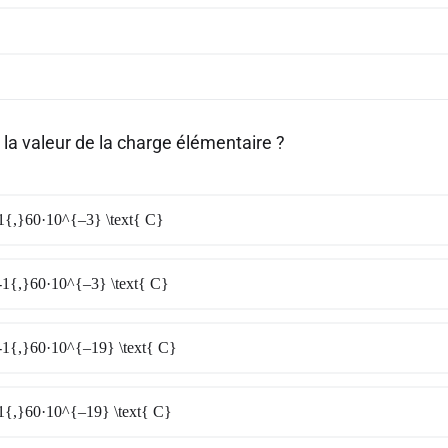
 la valeur de la charge élémentaire ?
1{,}60·10^{–3} \text{ C}
-1{,}60·10^{–3} \text{ C}
-1{,}60·10^{–19} \text{ C}
1{,}60·10^{–19} \text{ C}