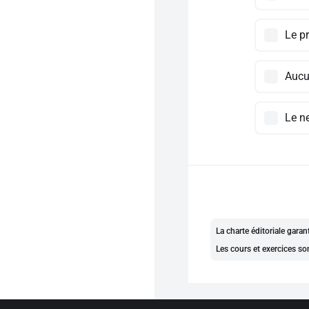
Le p
Auc
Le n
La charte éditoriale gara
Les cours et exercices so