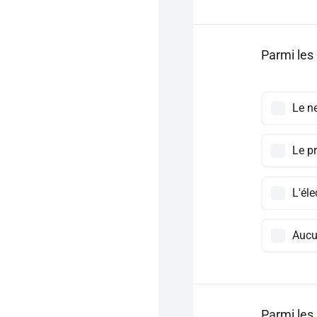
Parmi les 
Le n
Le p
L'éle
Auc
Parmi les