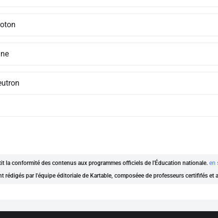
roton
une
eutron
ntit la conformité des contenus aux programmes officiels de l'Éducation nationale.
en 
nt rédigés par l'équipe éditoriale de Kartable, composéee de professeurs certififés et