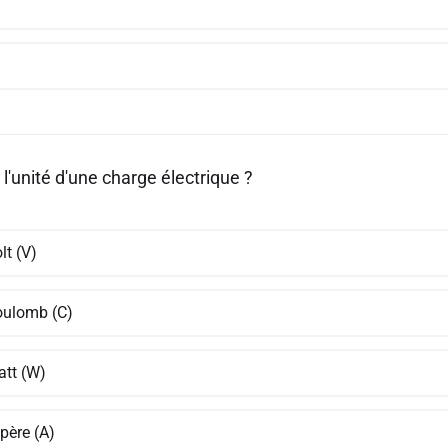
 l'unité d'une charge électrique ?
lt (V)
oulomb (C)
att (W)
père (A)