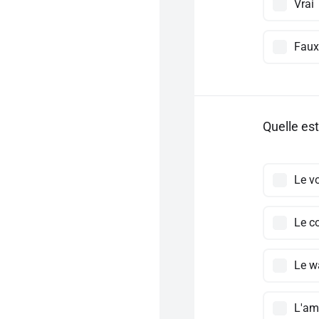
Vrai
Faux
Quelle est
Le vo
Le c
Le w
L'am