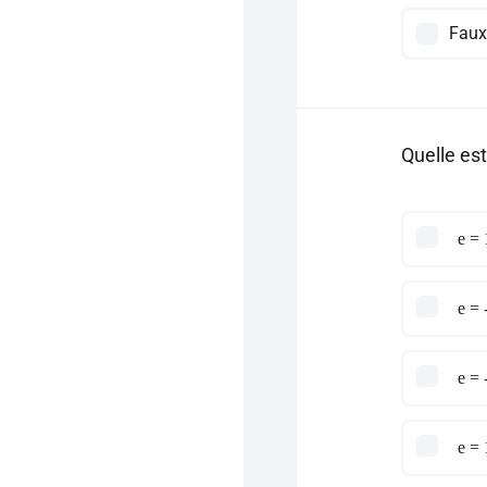
Faux
Quelle est
e = 
e = 
e = 
e = 