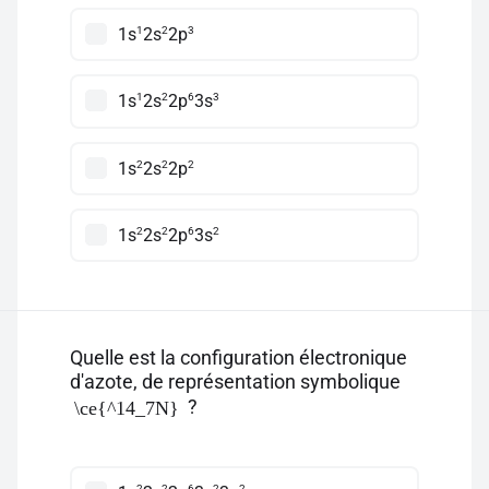
1
2
3
1s
2s
2p
1
2
6
3
1s
2s
2p
3s
2
2
2
1s
2s
2p
2
2
6
2
1s
2s
2p
3s
Quelle est la configuration électronique
d'azote, de représentation symbolique
?
\ce{^14_7N}
2
2
6
2
2