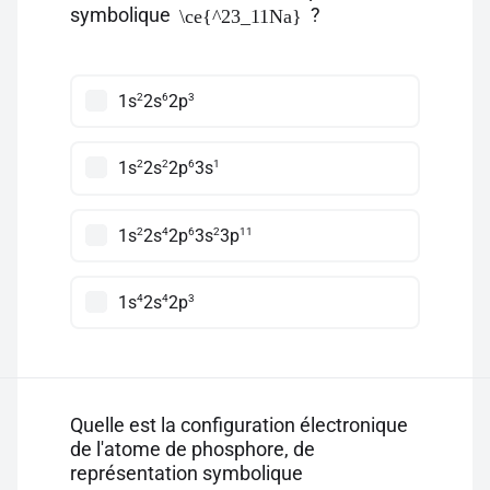
symbolique
?
\ce{^23_11Na}
2
6
3
1s
2s
2p
2
2
6
1
1s
2s
2p
3s
2
4
6
2
11
1s
2s
2p
3s
3p
4
4
3
1s
2s
2p
Quelle est la configuration électronique
de l'atome de phosphore, de
représentation symbolique