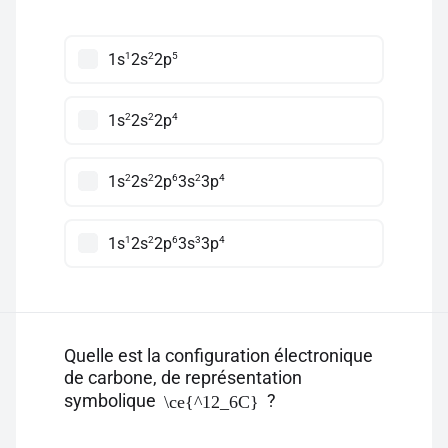
1
2
5
1s
2s
2p
2
2
4
1s
2s
2p
2
2
6
2
4
1s
2s
2p
3s
3p
1
2
6
3
4
1s
2s
2p
3s
3p
Quelle est la configuration électronique
de carbone, de représentation
symbolique
?
\ce{^12_6C}