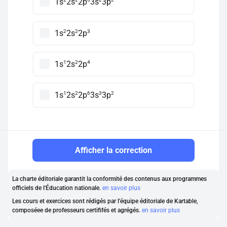
1s
2s
2p
3s
3p
2
2
3
1s
2s
2p
1
2
4
1s
2s
2p
1
2
6
3
2
1s
2s
2p
3s
3p
Afficher la correction
La charte éditoriale garantit la conformité des contenus aux programmes
officiels de l'Éducation nationale.
en savoir plus
Les cours et exercices sont rédigés par l'équipe éditoriale de Kartable,
composéee de professeurs certififés et agrégés.
en savoir plus