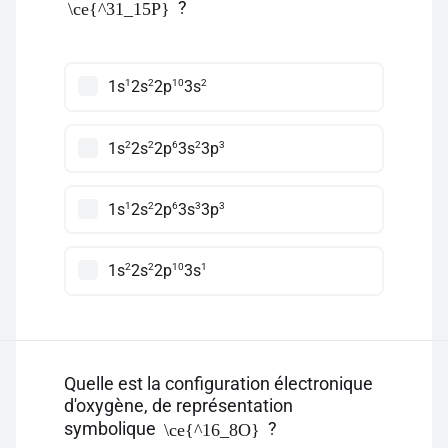
?
\ce{^31_15P}
1
2
10
2
1s
2s
2p
3s
2
2
6
2
3
1s
2s
2p
3s
3p
1
2
6
3
3
1s
2s
2p
3s
3p
2
2
10
1
1s
2s
2p
3s
Quelle est la configuration électronique
d'oxygène, de représentation
symbolique
?
\ce{^16_8O}