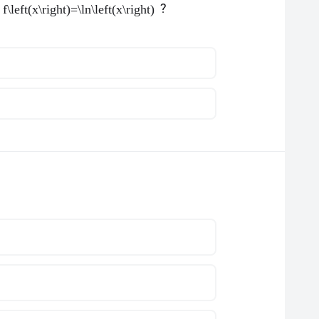
?
f\left(x\right)=\ln\left(x\right)