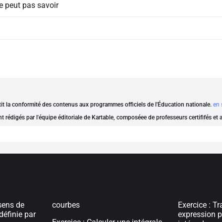
e peut pas savoir
ntit la conformité des contenus aux programmes officiels de l'Éducation nationale.
en 
nt rédigés par l'équipe éditoriale de Kartable, composéee de professeurs certififés et
sens de
courbes
Exercice : T
définie par
expression p