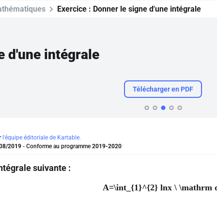
thématiques
Exercice :
Donner le signe d'une intégrale
e d'une intégrale
Télécharger en PDF
r
l'équipe éditoriale de Kartable.
08/2019
- Conforme au programme
2019-2020
ntégrale suivante :
A=\int_{1}^{2} lnx \ \mathrm 