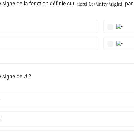
e signe de la fonction définie sur
par
\left] 0;+\infty \right[
e signe de
A
?
0
0