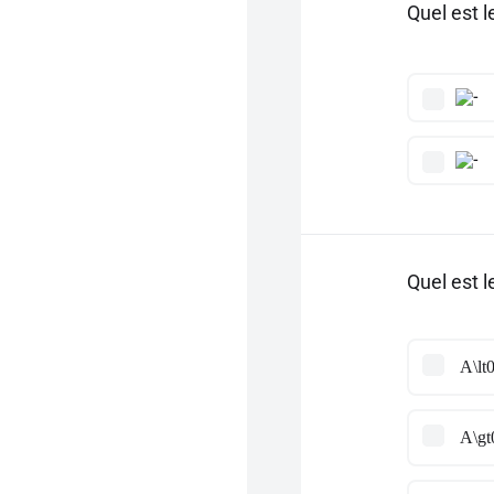
Quel est l
Quel est l
A\lt
A\gt