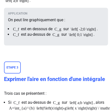
.
\left[ a;b \right]
On peut lire graphiquement que :
est en dessous de
sur
.
C_f
C_g
\left[ -2;0 \right]
est au-dessus de
sur
.
C_f
C_g
\left[ 0;1 \right]
ETAPE 3
Exprimer l'aire en fonction d'une intégrale
Trois cas se présentent :
Si
est au-dessus de
sur
, alors
C_f
C_g
\left[ a;b \right]
A=\int_{a}^{b} \left(f\left(x\right)-g\left( x \right)\right) \ \mathr