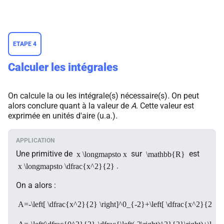
ETAPE 4
Calculer les intégrales
On calcule la ou les intégrale(s) nécessaire(s). On peut
alors conclure quant à la valeur de
A
. Cette valeur est
exprimée en unités d'aire (u.a.).
Une primitive de
sur
est
x \longmapsto x
\mathbb{R}
.
x \longmapsto \dfrac{x^2}{2}
On a alors :
A=-\left[ \dfrac{x^2}{2} \right]^0_{-2}+\left[ \dfrac{x^2}{2} \