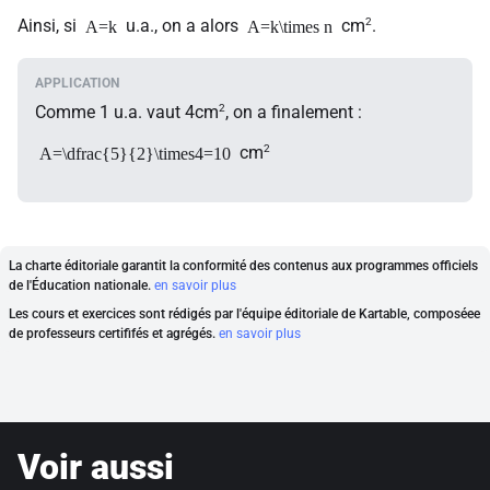
2
Ainsi, si
u.a., on a alors
cm
.
A=k
A=k\times n
2
Comme 1 u.a. vaut 4cm
, on a finalement :
2
cm
A=\dfrac{5}{2}\times4=10
La charte éditoriale garantit la conformité des contenus aux programmes officiels
de l'Éducation nationale.
en savoir plus
Les cours et exercices sont rédigés par l'équipe éditoriale de Kartable, composéee
de professeurs certififés et agrégés.
en savoir plus
Voir aussi