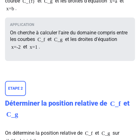
courbe
et
et les droites d'équation
et
C_{f}
C_g
x=a
.
x=b
On cherche à calculer l'aire du domaine compris entre
les courbes
et
et les droites d'équation
C_f
C_g
et
.
x=-2
x=1
ETAPE 2
Déterminer la position relative de
et
C_f
C_g
On détermine la position relative de
et
sur
C_f
C_g