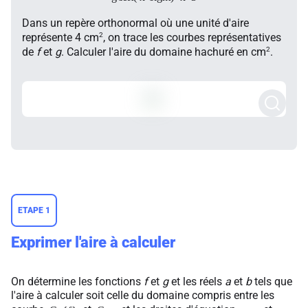
Dans un repère orthonormal où une unité d'aire
2
représente 4 cm
, on trace les courbes représentatives
2
de
f
et
g
. Calculer l'aire du domaine hachuré en cm
.
ETAPE 1
Exprimer l'aire à calculer
On détermine les fonctions
f
et
g
et les réels
a
et
b
tels que
l'aire à calculer soit celle du domaine compris entre les