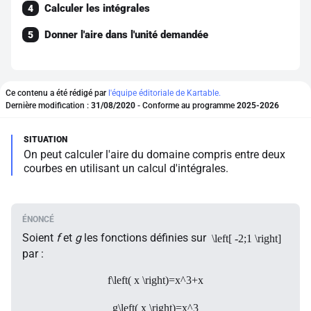
Calculer les intégrales
4
Donner l'aire dans l'unité demandée
5
Ce contenu a été rédigé par
l'équipe éditoriale de Kartable.
Dernière modification :
31/08/2020
- Conforme au programme
2025-2026
On peut calculer l'aire du domaine compris entre deux
courbes en utilisant un calcul d'intégrales.
Soient
f
et
g
les fonctions définies sur
\left[ -2;1 \right]
par :
f\left( x \right)=x^3+x
g\left( x \right)=x^3