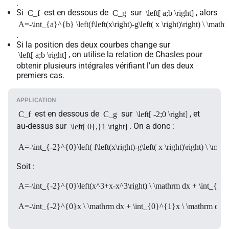
.
Si
est en dessous de
sur
, alors
C_f
C_g
\left[ a;b \right]
A=-\int_{a}^{b} \left(f\left(x\right)-g\left( x \right)\right) \ \math
.
Si la position des deux courbes change sur
, on utilise la relation de Chasles pour
\left[ a;b \right]
obtenir plusieurs intégrales vérifiant l'un des deux
premiers cas.
est en dessous de
sur
, et
C_f
C_g
\left[ -2;0 \right]
au-dessus sur
. On a donc :
\left[ 0{,}1 \right]
A=-\int_{-2}^{0}\left( f\left(x\right)-g\left( x \right)\right) \ \mat
Soit :
A=-\int_{-2}^{0}\left(x^3+x-x^3\right) \ \mathrm dx + \int_{0}
A=-\int_{-2}^{0}x \ \mathrm dx + \int_{0}^{1}x \ \mathrm dx