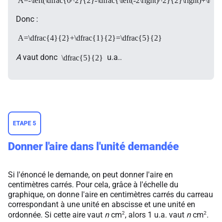
A=-\left(\dfrac{0^2}{2}-\dfrac{\left(-2\right)^2}{2}\right)+\lef
Donc :
A=\dfrac{4}{2}+\dfrac{1}{2}=\dfrac{5}{2}
A
vaut donc
u.a..
\dfrac{5}{2}
ETAPE 5
Donner l'aire dans l'unité demandée
Si l'énoncé le demande, on peut donner l'aire en
centimètres carrés. Pour cela, grâce à l'échelle du
graphique, on donne l'aire en centimètres carrés du carreau
correspondant à une unité en abscisse et une unité en
2
2
ordonnée. Si cette aire vaut
n
cm
, alors 1 u.a. vaut
n
cm
.