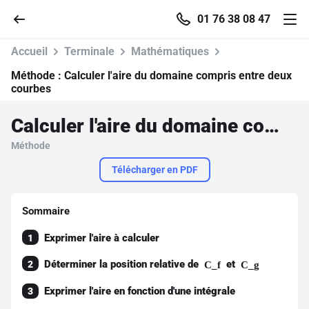
01 76 38 08 47
Accueil
Terminale
Mathématiques
Méthode :
Calculer l'aire du domaine compris entre deux
courbes
Accueil
Calculer l'aire du domaine compris entre deux courbes
Méthode
Parcourir
Télécharger en PDF
Recherche
Sommaire
Se connecter
Exprimer l'aire à calculer
1
Déterminer la position relative de
et
2
C_f
C_g
S'inscrire gratuitement
Exprimer l'aire en fonction d'une intégrale
3
Pour profiter de 10 contenus offerts.