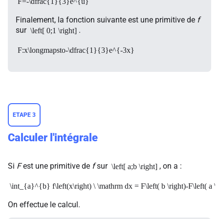
F=-\dfrac{1}{3}e^{u}
Finalement, la fonction suivante est une primitive de
f
sur
.
\left[ 0;1 \right]
F:x\longmapsto-\dfrac{1}{3}e^{-3x}
ETAPE 3
Calculer l'intégrale
Si
F
est une primitive de
f
sur
, on a :
\left[ a;b \right]
\int_{a}^{b} f\left(x\right) \ \mathrm dx = F\left( b \right)-F\left( a \r
On effectue le calcul.