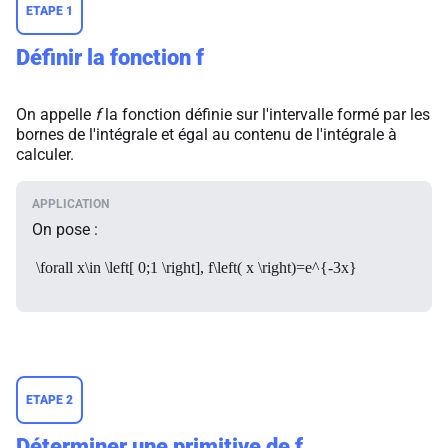
ETAPE 1
Définir la fonction
f
On appelle
f
la fonction définie sur l'intervalle formé par les
bornes de l'intégrale et égal au contenu de l'intégrale à
calculer.
On pose :
\forall x\in \left[ 0;1 \right], f\left( x \right)=e^{-3x}
ETAPE 2
Déterminer une primitive de
f