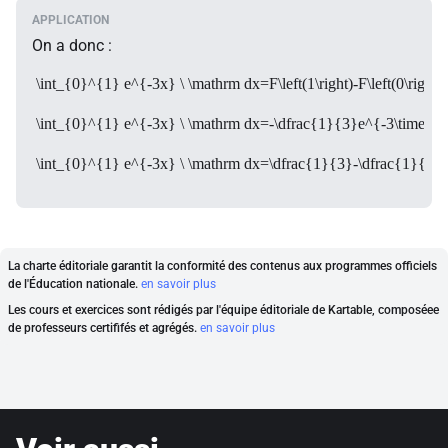
On a donc :
\int_{0}^{1} e^{-3x} \ \mathrm dx=F\left(1\right)-F\left(0\right)
\int_{0}^{1} e^{-3x} \ \mathrm dx=-\dfrac{1}{3}e^{-3\times1}-\
\int_{0}^{1} e^{-3x} \ \mathrm dx=\dfrac{1}{3}-\dfrac{1}{3}
La charte éditoriale garantit la conformité des contenus aux programmes officiels
de l'Éducation nationale.
en savoir plus
Les cours et exercices sont rédigés par l'équipe éditoriale de Kartable, composéee
de professeurs certififés et agrégés.
en savoir plus