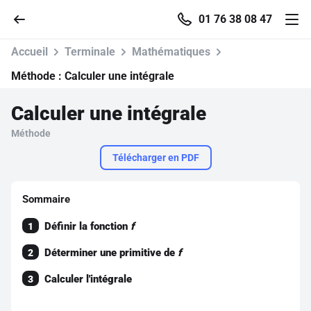
01 76 38 08 47
Accueil
Terminale
Mathématiques
Méthode :
Calculer une intégrale
Calculer une intégrale
Accueil
Méthode
Parcourir
Télécharger en PDF
Recherche
Sommaire
Définir la fonction
f
1
Se connecter
Déterminer une primitive de
f
2
S'inscrire gratuitement
Calculer l'intégrale
3
Pour profiter de 10 contenus offerts.