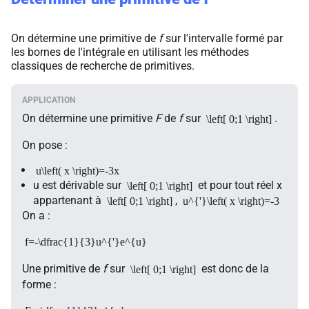
On détermine une primitive de
f
sur l'intervalle formé par
les bornes de l'intégrale en utilisant les méthodes
classiques de recherche de primitives.
On détermine une primitive
F
de
f
sur
.
\left[ 0;1 \right]
On pose :
u\left( x \right)=-3x
u
est dérivable sur
et pour tout réel
x
\left[ 0;1 \right]
appartenant à
,
\left[ 0;1 \right]
u^{'}\left( x \right)=-3
On a :
f=-\dfrac{1}{3}u^{'}e^{u}
Une primitive de
f
sur
est donc de la
\left[ 0;1 \right]
forme :