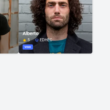
Alberto
5
EDHEC
VISIO