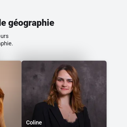
 de géographie
eurs
aphie.
Coline