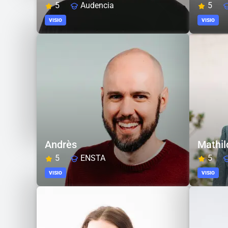
5
Audencia
5
VISIO
VISIO
Andrès
Mathil
5
ENSTA
5
VISIO
VISIO