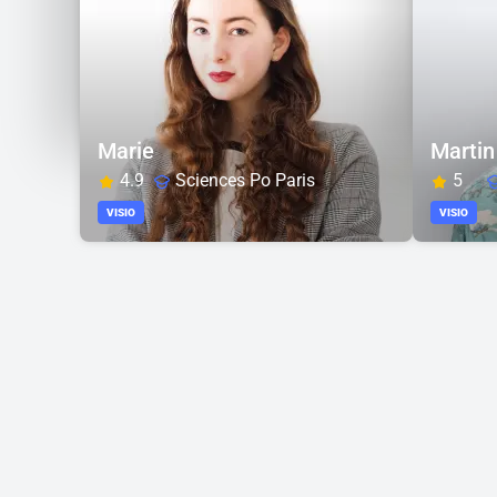
Marie
Martin
4.9
Sciences Po Paris
5
VISIO
VISIO