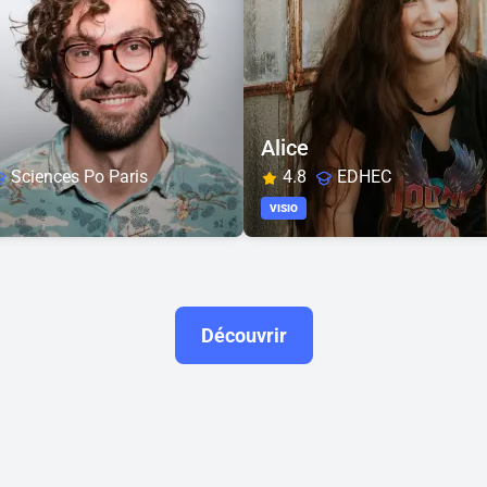
Alice
Sciences Po Paris
4.8
EDHEC
VISIO
Découvrir