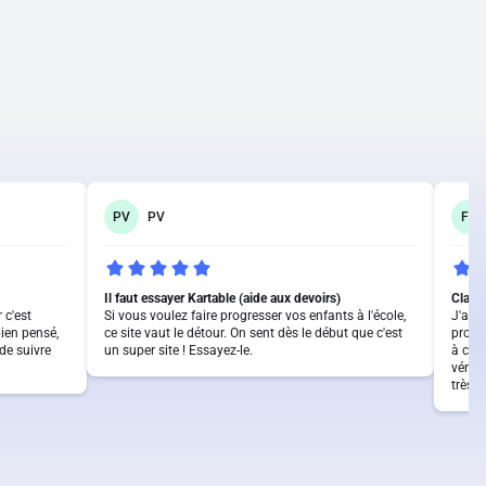
PV
PV
FP
Il faut essayer Kartable (aide aux devoirs)
Clair 
 c'est
Si vous voulez faire progresser vos enfants à l'école,
J'app
 bien pensé,
ce site vaut le détour. On sent dès le début que c'est
propos
de suivre
un super site ! Essayez-le.
à com
vérifi
très 