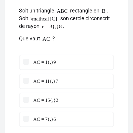
Soit un triangle
rectangle en
.
ABC
B
Soit
son cercle circonscrit
\mathcal{C}
de rayon
.
r = 3{,}8
Que vaut
?
AC
AC = 1{,}9
AC = 11{,}7
AC = 15{,}2
AC = 7{,}6