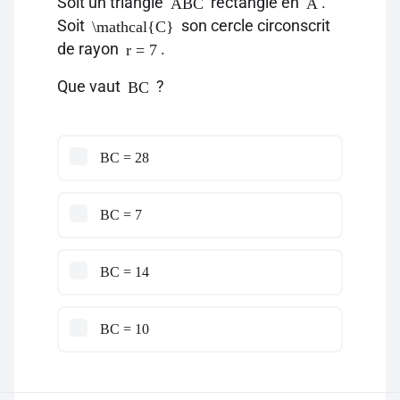
Soit un triangle
rectangle en
.
ABC
A
Soit
son cercle circonscrit
\mathcal{C}
de rayon
.
r = 7
Que vaut
?
BC
BC = 28
BC = 7
BC = 14
BC = 10