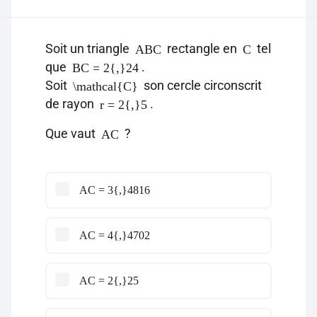
Soit un triangle
rectangle en
tel
ABC
C
que
.
BC = 2{,}24
Soit
son cercle circonscrit
\mathcal{C}
de rayon
.
r = 2{,}5
Que vaut
?
AC
AC = 3{,}4816
AC = 4{,}4702
AC = 2{,}25