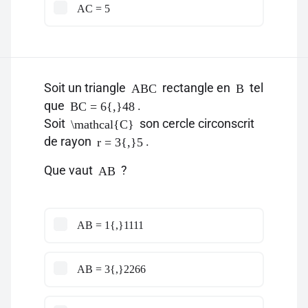
AC = 5
Soit un triangle
rectangle en
tel
ABC
B
que
.
BC = 6{,}48
Soit
son cercle circonscrit
\mathcal{C}
de rayon
.
r = 3{,}5
Que vaut
?
AB
AB = 1{,}1111
AB = 3{,}2266