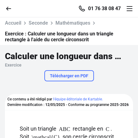
01 76 38 08 47
Accueil
Seconde
Mathématiques
Exercice :
Calculer une longueur dans un triangle
rectangle à l'aide du cercle circonscrit
Accueil
Calculer une longueur dans un triangle rectangle à l'aide du cercle circonscrit
Exercice
Parcourir
Télécharger en PDF
Recherche
Ce contenu a été rédigé par
l'équipe éditoriale de Kartable.
Se connecter
Dernière modification :
12/05/2025
- Conforme au programme
2025-2026
S'inscrire gratuitement
Soit un triangle
rectangle en
.
ABC
C
Pour profiter de 10 contenus offerts.
Soit
son cercle circonscrit
\mathcal{C}