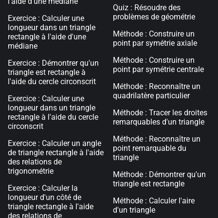
l'aide d'une médiane
Quiz : Résoudre des
problèmes de géométrie
Exercice : Calculer une
longueur dans un triangle
Méthode : Construire un
rectangle à l'aide d'une
point par symétrie axiale
médiane
Méthode : Construire un
Exercice : Démontrer qu'un
point par symétrie centrale
triangle est rectangle à
l'aide du cercle circonscrit
Méthode : Reconnaître un
quadrilatère particulier
Exercice : Calculer une
longueur dans un triangle
Méthode : Tracer les droites
rectangle à l'aide du cercle
remarquables d'un triangle
circonscrit
Méthode : Reconnaître un
Exercice : Calculer un angle
point remarquable du
de triangle rectangle à l'aide
triangle
des relations de
trigonométrie
Méthode : Démontrer qu'un
triangle est rectangle
Exercice : Calculer la
longueur d'un côté de
Méthode : Calculer l'aire
triangle rectangle à l'aide
d'un triangle
des relations de