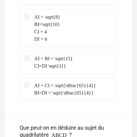
AI = \sqrt{8}
BI=\sqrt{10}
CI = 4
DI = 6
AI = BI = \sqrt{15}
CI=DI \sqrt{11}
AI = CI = \sqrt{\dfrac{65}{4}}
BI=DI = \sqrt{\dfrac{65}{4}}
Que peut-on en déduire au sujet du
quadrilatère
?
ABCD