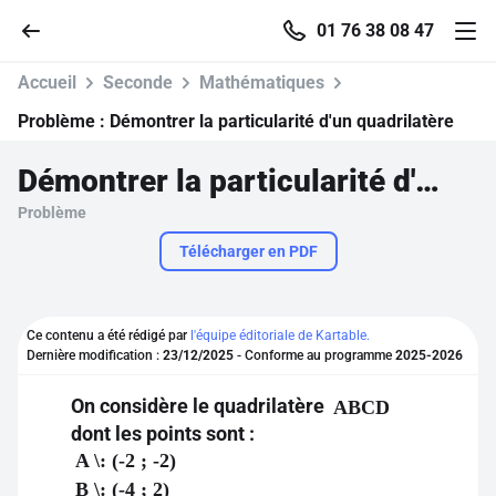
01 76 38 08 47
Accueil
Seconde
Mathématiques
Problème :
Démontrer la particularité d'un quadrilatère
Démontrer la particularité d'un quadrilatère
Accueil
Problème
Parcourir
Télécharger en PDF
Recherche
Ce contenu a été rédigé par
l'équipe éditoriale de Kartable.
Dernière modification :
23/12/2025
- Conforme au programme
2025-2026
Se connecter
On considère le quadrilatère
ABCD
S'inscrire gratuitement
dont les points sont :
A \: (-2 ; -2)
Pour profiter de 10 contenus offerts.
B \: (-4 ; 2)