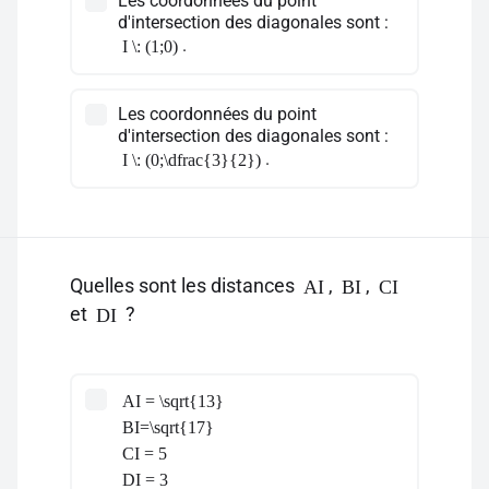
Les coordonnées du point
d'intersection des diagonales sont :
.
I \: (1;0)
Les coordonnées du point
d'intersection des diagonales sont :
.
I \: (0;\dfrac{3}{2})
Quelles sont les distances
,
,
AI
BI
CI
et
?
DI
AI = \sqrt{13}
BI=\sqrt{17}
CI = 5
DI = 3