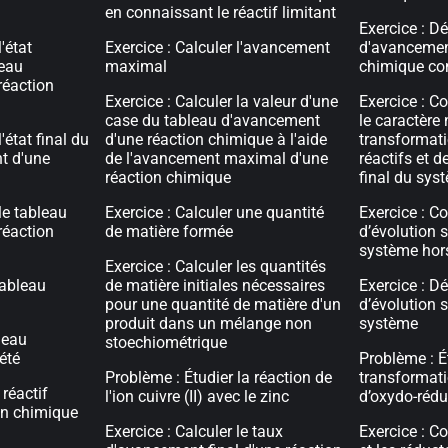
en connaissant le réactif limitant
Exercice : Dé
'état
Exercice : Calculer l'avancement
d'avancemen
leau
maximal
chimique co
réaction
Exercice : Calculer la valeur d'une
Exercice : Co
case du tableau d'avancement
le caractère 
'état final du
d'une réaction chimique à l'aide
transformati
t d'une
de l'avancement maximal d'une
réactifs et d
réaction chimique
final du sys
le tableau
Exercice : Calculer une quantité
Exercice : Co
réaction
de matière formée
d’évolution 
système hors
Exercice : Calculer les quantités
tableau
de matière initiales nécessaires
Exercice : D
pour une quantité de matière d'un
d’évolution 
produit dans un mélange non
système
bleau
stoechiométrique
été
Problème : É
Problème : Étudier la réaction de
transformat
 réactif
l'ion cuivre (II) avec le zinc
d’oxydo-rédu
ion chimique
Exercice : Calculer le taux
Exercice : C