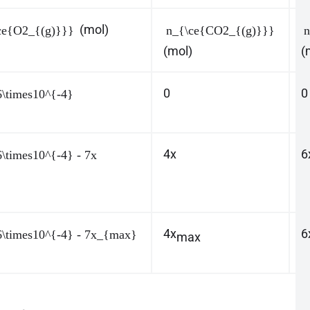
(mol)
ce{O2_{(g)}}}
n_{\ce{CO2_{(g)}}}
n
(mol)
(
0
0
6\times10^{-4}
4
x
6
6\times10^{-4} - 7x
4
x
6
6\times10^{-4} - 7x_{max}
max