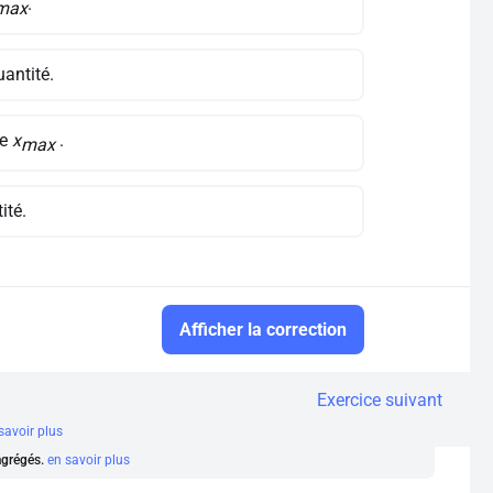
.
max
uantité.
de
x
.
max
ité.
Afficher la correction
Exercice suivant
savoir plus
 agrégés.
en savoir plus