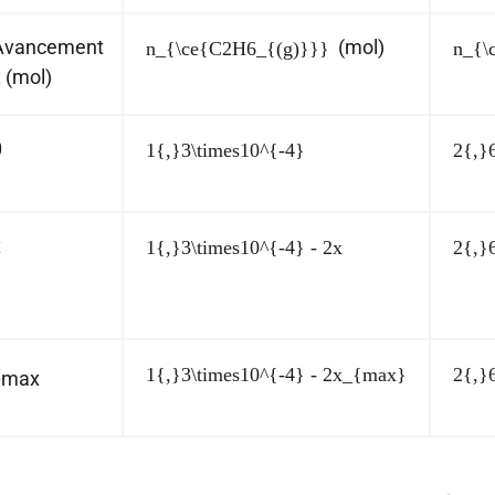
Avancement
(mol)
n_{\ce{C2H6_{(g)}}}
n_{\
x
(mol)
0
1{,}3\times10^{-4}
2{,}
x
1{,}3\times10^{-4} - 2x
2{,}
x
1{,}3\times10^{-4} - 2x_{max}
2{,}
max