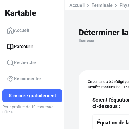
Accueil
Terminale
Phys
Déterminer la 
Accueil
Exercice
Parcourir
Recherche
Se connecter
Ce contenu a été rédigé pa
Dernière modification :
12/
S'inscrire gratuitement
Soient l'équatio
ci-dessous :
Pour profiter de 10 contenus
offerts.
Équation de l