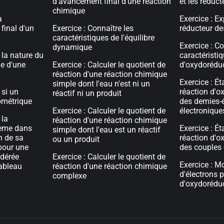
d'avancement final d'une réaction
et les réduct
chimique
a
Exercice : Ex
 final d'un
Exercice : Connaître les
réducteur de
caractéristiques de l'équilibre
Exercice : Co
dynamique
 la nature du
caractéristi
de d'une
Exercice : Calculer le quotient de
d'oxydorédu
réaction d'une réaction chimique
Exercice : Ét
simple dont l'eau n'est ni un
 si un
réaction d'o
réactif ni un produit
ométrique
des demies-
Exercice : Calculer le quotient de
électronique
 la
réaction d'une réaction chimique
tème dans
Exercice : Ét
simple dont l'eau est un réactif
on de sa
réaction d'o
ou un produit
 pour une
des couples 
idérée
Exercice : Calculer le quotient de
Exercice : Mo
ableau
réaction d'une réaction chimique
d'électrons 
complexe
d'oxydorédu