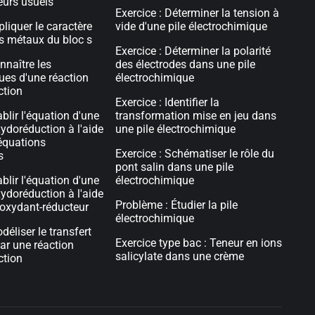
eurs usuels
Exercice : Déterminer la tension à
pliquer le caractère
vide d'une pile électrochimique
s métaux du bloc s
Exercice : Déterminer la polarité
nnaître les
des électrodes dans une pile
ques d'une réaction
électrochimique
ction
Exercice : Identifier la
ablir l'équation d'une
transformation mise en jeu dans
xydoréduction à l'aide
une pile électrochimique
équations
Exercice : Schématiser le rôle du
s
pont salin dans une pile
ablir l'équation d'une
électrochimique
xydoréduction à l'aide
Problème : Étudier la pile
oxydant-réducteur
électrochimique
déliser le transfert
Exercice type bac : Teneur en ions
par une réaction
salicylate dans une crème
ction