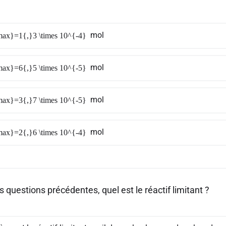
mol
ax}=1{,}3 \times 10^{-4}
mol
ax}=6{,}5 \times 10^{-5}
mol
ax}=3{,}7 \times 10^{-5}
mol
ax}=2{,}6 \times 10^{-4}
s questions précédentes, quel est le réactif limitant ?