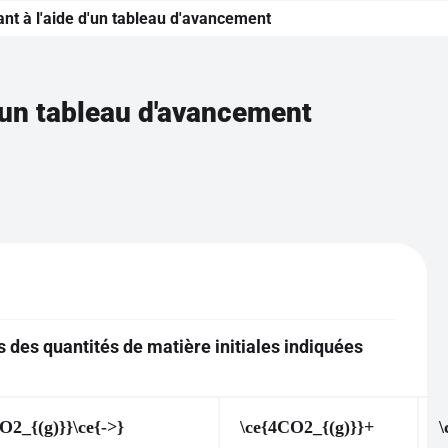
tant à l'aide d'un tableau d'avancement
 d'un tableau d'avancement
rs des quantités de matière initiales indiquées
7O2_{(g)}}\ce{->}
\ce{4CO2_{(g)}}+
\