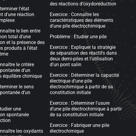
des réactions d'oxydoréduction
terminer l'état
t d'une réaction
Exercice : Connaître les
mplexe
caractéristiques des éléments
d'une pile électrochimique
nnaître le lien entre
non total d’une
Problème : Etudier une pile
on et la présence des
Exercice : Expliquer la stratégie
es produits à l’état
de séparation des réactifs dans
tème
deux demi-piles et l’utilisation
nnaître le critère
d’un pont salin
spontanée d’un
Exercice : Déterminer la capacité
 équilibre chimique
électrique d’une pile
éterminer le sens
électrochimique à partir de sa
spontanée d’un
constitution initiale
Exercice : Déterminer l'usure
tudier une
d’une pile électrochimique à partir
ion spontanée
de sa constitution initiale
ction
Exercice : Fabriquer une pile
onnaître les oxydants
électrochimique