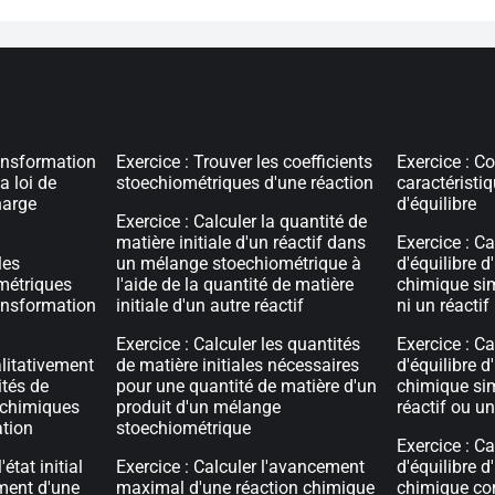
ansformation
Exercice : Trouver les coefficients
Exercice : Co
a loi de
stoechiométriques d'une réaction
caractéristi
harge
d'équilibre
Exercice : Calculer la quantité de
matière initiale d'un réactif dans
Exercice : Ca
les
un mélange stoechiométrique à
d'équilibre d
métriques
l'aide de la quantité de matière
chimique sim
ansformation
initiale d'un autre réactif
ni un réactif
Exercice : Calculer les quantités
Exercice : Ca
alitativement
de matière initiales nécessaires
d'équilibre d
ités de
pour une quantité de matière d'un
chimique sim
 chimiques
produit d'un mélange
réactif ou un
ation
stoechiométrique
Exercice : Ca
état initial
Exercice : Calculer l'avancement
d'équilibre d
ment d'une
maximal d'une réaction chimique
chimique co