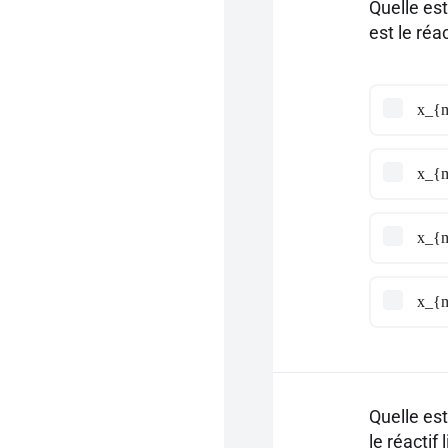
Quelle es
est le réac
x_{m
x_{m
x_{m
x_{m
Quelle es
le réactif 