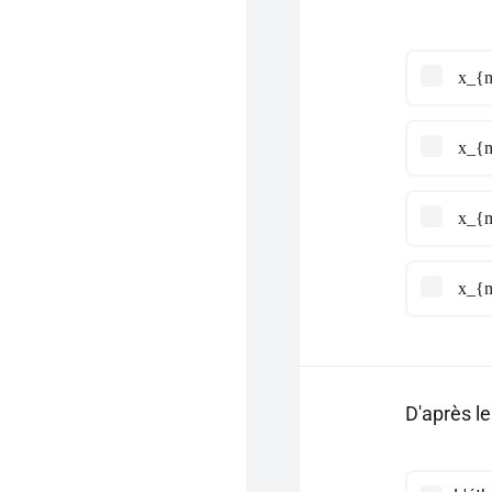
x_{m
x_{m
x_{m
x_{m
D'après le