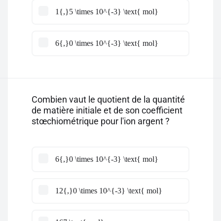
1{,}5 \times 10^{-3} \text{ mol}
6{,}0 \times 10^{-3} \text{ mol}
Combien vaut le quotient de la quantité
de matière initiale et de son coefficient
stœchiométrique pour l'ion argent ?
6{,}0 \times 10^{-3} \text{ mol}
12{,}0 \times 10^{-3} \text{ mol}