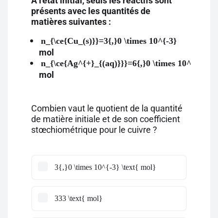
À l'état initial, seuls les réactifs sont
présents avec les quantités de
matières suivantes :
n_{\ce{Cu_(s)}}=3{,}0 \times 10^{-3}
mol
n_{\ce{Ag^{+}_{(aq)}}}=6{,}0 \times 10^{-3}
mol
Combien vaut le quotient de la quantité
de matière initiale et de son coefficient
stœchiométrique pour le cuivre ?
3{,}0 \times 10^{-3} \text{ mol}
333 \text{ mol}