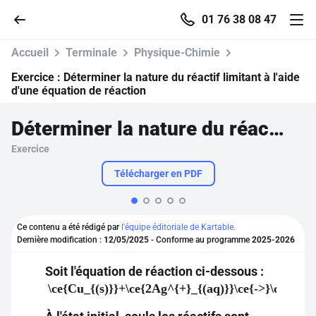
01 76 38 08 47
Accueil
Terminale
Physique-Chimie
Exercice :
Déterminer la nature du réactif limitant à l'aide
d'une équation de réaction
Accueil
Déterminer la nature du réactif limitant à l'aide d'une équation de réaction
Exercice
Parcourir
Télécharger en PDF
Recherche
Ce contenu a été rédigé par
l'équipe éditoriale de Kartable.
Se connecter
Dernière modification :
12/05/2025
- Conforme au programme
2025-2026
Soit l'équation de réaction ci-dessous :
S'inscrire gratuitement
\ce{Cu_{(s)}}+\ce{2Ag^{+}_{(aq)}}\ce{->}\ce{Cu^
Pour profiter de 10 contenus offerts.