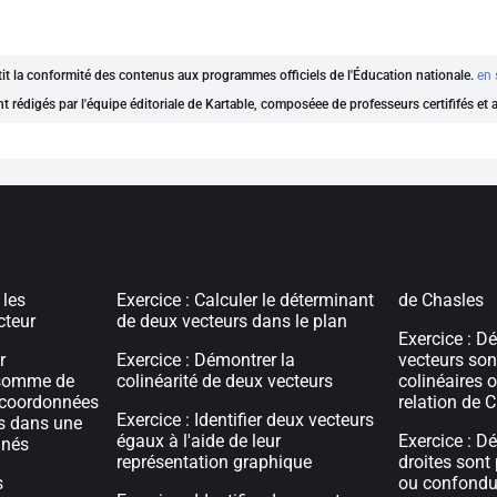
ntit la conformité des contenus aux programmes officiels de l'Éducation nationale.
en 
nt rédigés par l'équipe éditoriale de Kartable, composéee de professeurs certififés et
 les
Exercice : Calculer le déterminant
de Chasles
cteur
de deux vecteurs dans le plan
Exercice : D
r
Exercice : Démontrer la
vecteurs son
 somme de
colinéarité de deux vecteurs
colinéaires o
s coordonnées
relation de 
Exercice : Identifier deux vecteurs
s dans une
égaux à l'aide de leur
Exercice : D
nnés
représentation graphique
droites sont 
s
ou confondue