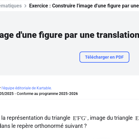
ématiques
Exercice :
Construire l'image d'une figure par un
mage d'une figure par une translatio
Télécharger en PDF
r
l'équipe éditoriale de Kartable.
05/2025
- Conforme au programme
2025-2026
 la représentation du triangle
, image du triangle
E'F'G'
E
ans le repère orthonormé suivant ?