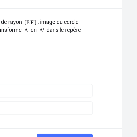
 de rayon
, image du cercle
[E'F']
transforme
en
dans le repère
A
A'