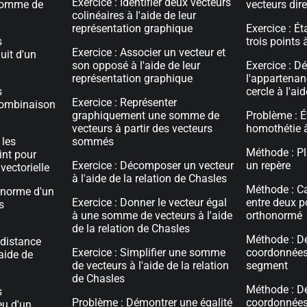
Exercice : Identifier deux vecteurs
somme de
vecteurs dir
colinéaires à l'aide de leur
représentation graphique
Exercice : Ét
s
trois points 
Exercice : Associer un vecteur et
uit d'un
son opposé à l'aide de leur
Exercice : D
représentation graphique
l'appartenan
s
cercle à l'ai
Exercice : Représenter
combinaison
graphiquement une somme de
Problème : É
vecteurs à partir des vecteurs
homothétie à
 les
sommés
Méthode : Pl
int pour
Exercice : Décomposer un vecteur
un repère
vectorielle
à l'aide de la relation de Chasles
Méthode : Ca
a norme d'un
Exercice : Donner le vecteur égal
entre deux p
s
à une somme de vecteurs à l'aide
orthonormé
de la relation de Chasles
Méthode : Dé
 distance
Exercice : Simplifier une somme
coordonnées
'aide de
de vecteurs à l'aide de la relation
segment
de Chasles
Méthode : Dé
s
Problème : Démontrer une égalité
coordonnées
eu d'un