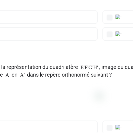
 la représentation du quadrilatère
, image du qua
E'F'G'H'
me
en
dans le repère orthonormé suivant ?
A
A'