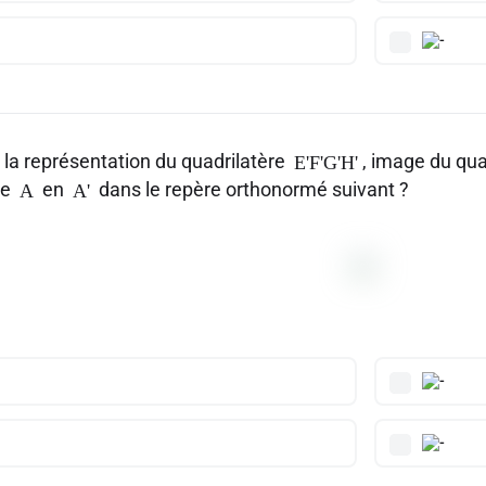
 la représentation du quadrilatère
, image du qua
E'F'G'H'
me
en
dans le repère orthonormé suivant ?
A
A'