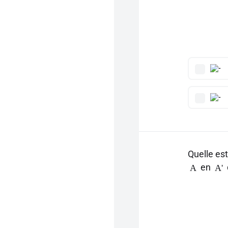
Quelle est
en
A
A'