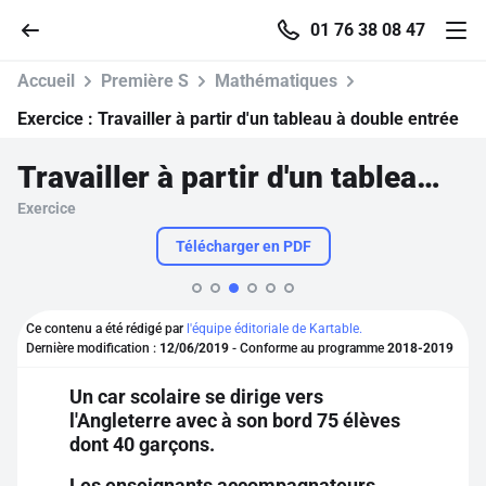
01 76 38 08 47
Accueil
Première S
Mathématiques
Exercice :
Travailler à partir d'un tableau à double entrée
Travailler à partir d'un tableau à double entrée
Accueil
Exercice
Parcourir
Télécharger en PDF
Recherche
Ce contenu a été rédigé par
l'équipe éditoriale de Kartable.
Dernière modification :
12/06/2019
- Conforme au programme
2018-2019
Se connecter
Un car scolaire se dirige vers
l'Angleterre avec à son bord 75 élèves
S'inscrire gratuitement
dont 40 garçons.
Pour profiter de 10 contenus offerts.
Les enseignants accompagnateurs