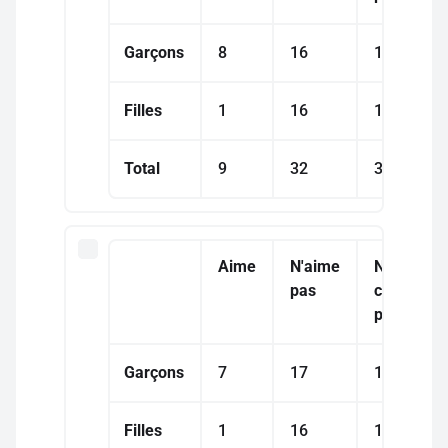
Garçons
8
16
16
Filles
1
16
18
Total
9
32
34
Aime
N'aime
Ne
pas
connaît
pas
Garçons
7
17
16
Filles
1
16
18