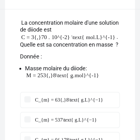
La concentration molaire d'une solution
de diiode est
.
C = 3{,}70 . 10^{-2} \text{ mol.L}^{-1}
Quelle est sa concentration en masse ?
Donnée :
Masse molaire du diiode:
M = 253{,}8\text{ g.mol}^{-1}
C_{m} = 63{,}8\text{ g.L}^{−1}
C_{m} = 537\text{ g.L}^{−1}
C_{m} = 0{,}78\text{ g.L}^{−1}