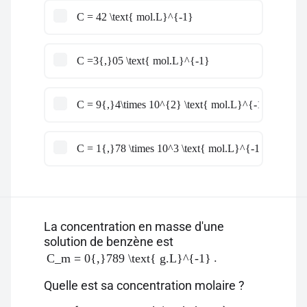
C = 42 \text{ mol.L}^{-1}
C =3{,}05 \text{ mol.L}^{-1}
C = 9{,}4\times 10^{2} \text{ mol.L}^{-1}
C = 1{,}78 \times 10^3 \text{ mol.L}^{-1}
La concentration en masse d'une
solution de benzène est
.
C_m = 0{,}789 \text{ g.L}^{-1}
Quelle est sa concentration molaire ?