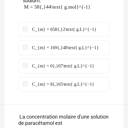
sodium:
M = 58{,}44\text{ g.mol}^{-1}
C_{m} = 658{,}2\text{ g.L}^{−1}
C_{m} = 169{,}48\text{ g.L}^{−1}
C_{m} = 0{,}07\text{ g.L}^{−1}
C_{m} = 8{,}65\text{ g.L}^{−1}
La concentration molaire d'une solution
de paracétamol est