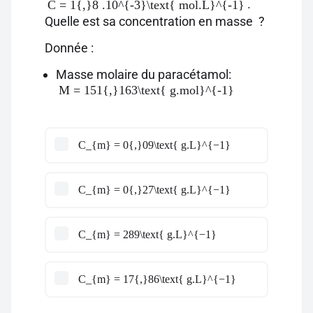
.
C = 1{,}8 .10^{-3}\text{ mol.L}^{-1}
Quelle est sa concentration en masse ?
Donnée :
Masse molaire du paracétamol:
M = 151{,}163\text{ g.mol}^{-1}
C_{m} = 0{,}09\text{ g.L}^{−1}
C_{m} = 0{,}27\text{ g.L}^{−1}
C_{m} = 289\text{ g.L}^{−1}
C_{m} = 17{,}86\text{ g.L}^{−1}