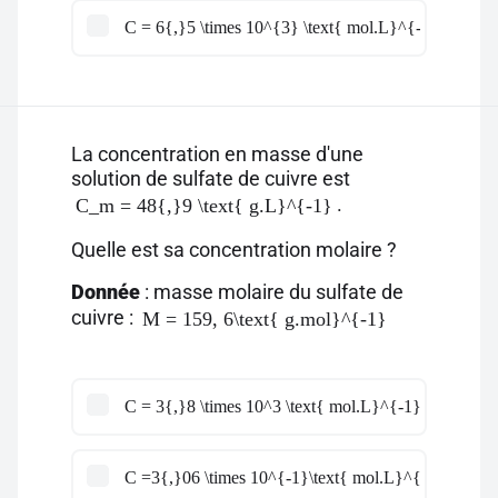
C = 6{,}5 \times 10^{3} \text{ mol.L}^{-1}
La concentration en masse d'une
solution de sulfate de cuivre est
.
C_m = 48{,}9 \text{ g.L}^{-1}
Quelle est sa concentration molaire ?
Donnée
: masse molaire du sulfate de
cuivre :
M = 159, 6\text{ g.mol}^{-1}
C = 3{,}8 \times 10^3 \text{ mol.L}^{-1}
C =3{,}06 \times 10^{-1}\text{ mol.L}^{-1}