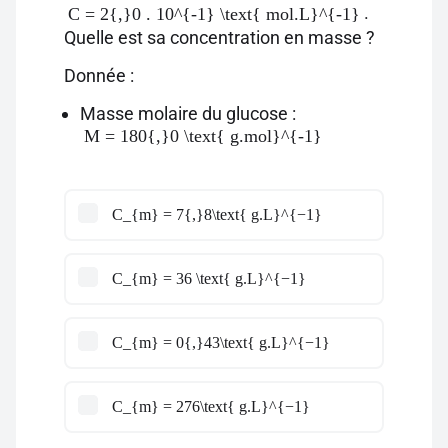
.
C = 2{,}0 . 10^{-1} \text{ mol.L}^{-1}
Quelle est sa concentration en masse ?
Donnée :
Masse molaire du glucose :
M = 180{,}0 \text{ g.mol}^{-1}
C_{m} = 7{,}8\text{ g.L}^{−1}
C_{m} = 36 \text{ g.L}^{−1}
C_{m} = 0{,}43\text{ g.L}^{−1}
C_{m} = 276\text{ g.L}^{−1}