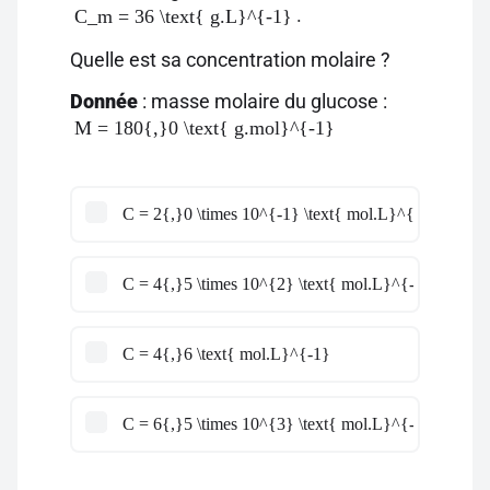
.
C_m = 36 \text{ g.L}^{-1}
Quelle est sa concentration molaire ?
Donnée
: masse molaire du glucose :
M = 180{,}0 \text{ g.mol}^{-1}
C = 2{,}0 \times 10^{-1} \text{ mol.L}^{-1}
C = 4{,}5 \times 10^{2} \text{ mol.L}^{-1}
C = 4{,}6 \text{ mol.L}^{-1}
C = 6{,}5 \times 10^{3} \text{ mol.L}^{-1}