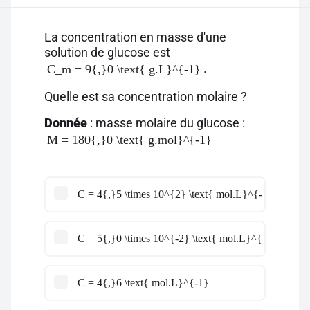
La concentration en masse d'une
solution de glucose est
.
C_m = 9{,}0 \text{ g.L}^{-1}
Quelle est sa concentration molaire ?
Donnée
: masse molaire du glucose :
M = 180{,}0 \text{ g.mol}^{-1}
C = 4{,}5 \times 10^{2} \text{ mol.L}^{-1}
C = 5{,}0 \times 10^{-2} \text{ mol.L}^{-1}
C = 4{,}6 \text{ mol.L}^{-1}