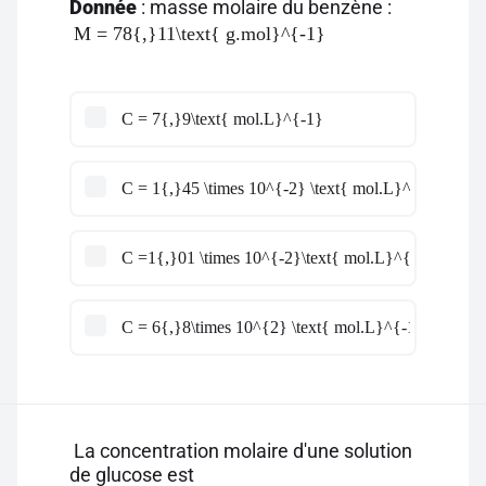
Donnée
: masse molaire du benzène :
M = 78{,}11\text{ g.mol}^{-1}
C = 7{,}9\text{ mol.L}^{-1}
C = 1{,}45 \times 10^{-2} \text{ mol.L}^{-1}
C =1{,}01 \times 10^{-2}\text{ mol.L}^{-1}
C = 6{,}8\times 10^{2} \text{ mol.L}^{-1}
La concentration molaire d'une solution
de glucose est