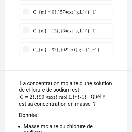
C_{m} = 0{,}57\text{ g.L}^{−1}
C_{m} = 13{,}8\text{ g.L}^{−1}
C_{m} = 97{,}02\text{ g.L}^{−1}
La concentration molaire d'une solution
de chlorure de sodium est
. Quelle
C = 2{,}90 \text{ mol.L}^{-1}
est sa concentration en masse ?
Donnée :
Masse molaire du chlorure de