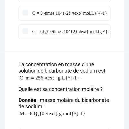
C = 5 \times 10^{-2} \text{ mol.L}^{-1}
C = 6{,}9 \times 10^{2} \text{ mol.L}^{-1}
La concentration en masse d'une
solution de bicarbonate de sodium est
.
C_m = 256 \text{ g.L}^{-1}
Quelle est sa concentration molaire ?
Donnée
: masse molaire du bicarbonate
de sodium :
M = 84{,}0 \text{ g.mol}^{-1}