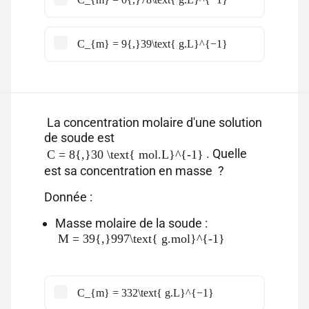
C_{m} = 9{,}39\text{ g.L}^{−1}
La concentration molaire d'une solution
de soude est
. Quelle
C = 8{,}30 \text{ mol.L}^{-1}
est sa concentration en masse ?
Donnée :
Masse molaire de la soude :
M = 39{,}997\text{ g.mol}^{-1}
C_{m} = 332\text{ g.L}^{−1}