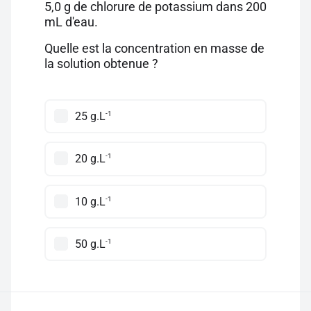
5,0 g de chlorure de potassium dans 200
mL d'eau.
Quelle est la concentration en masse de
la solution obtenue ?
-1
25 g.L
-1
20 g.L
-1
10 g.L
-1
50 g.L