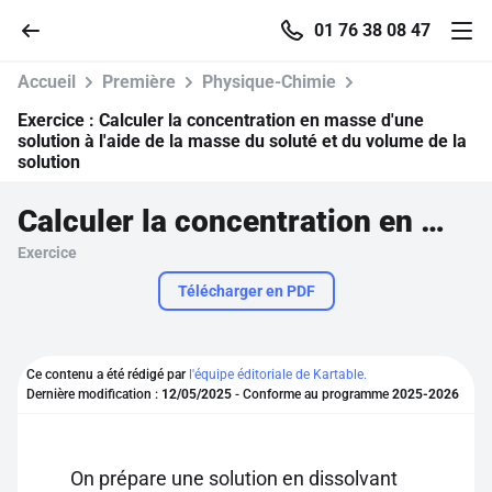
01 76 38 08 47
Accueil
Première
Physique-Chimie
Exercice :
Calculer la concentration en masse d'une
solution à l'aide de la masse du soluté et du volume de la
solution
Accueil
Calculer la concentration en masse d'une solution à l'aide de la masse du soluté et du volume de la solution
Parcourir
Exercice
Télécharger en PDF
Recherche
Se connecter
Ce contenu a été rédigé par
l'équipe éditoriale de Kartable.
Dernière modification :
12/05/2025
- Conforme au programme
2025-2026
S'inscrire gratuitement
Pour profiter de 10 contenus offerts.
On prépare une solution en dissolvant