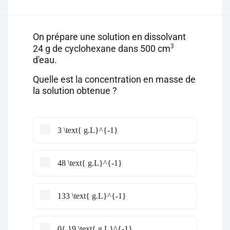
On prépare une solution en dissolvant
3
24 g de cyclohexane dans 500 cm
d'eau.
Quelle est la concentration en masse de
la solution obtenue ?
3 \text{ g.L}^{-1}
48 \text{ g.L}^{-1}
133 \text{ g.L}^{-1}
0{,}9 \text{ g.L}^{-1}