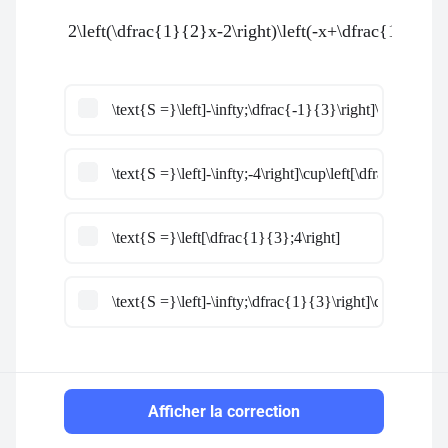
2\left(\dfrac{1}{2}x-2\right)\left(-x+\dfrac{1}{3}\ri
\text{S =}\left]-\infty;\dfrac{-1}{3}\right]\cup\left[4;+
\text{S =}\left]-\infty;-4\right]\cup\left[\dfrac{-1}{3};
\text{S =}\left[\dfrac{1}{3};4\right]
\text{S =}\left]-\infty;\dfrac{1}{3}\right]\cup\left[4;+\
Afficher la correction