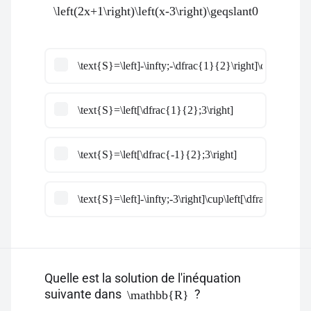
\left(2x+1\right)\left(x-3\right)\geqslant0
\text{S}=\left]-\infty;-\dfrac{1}{2}\right]\cup\left[3;+
\text{S}=\left[\dfrac{1}{2};3\right]
\text{S}=\left[\dfrac{-1}{2};3\right]
\text{S}=\left]-\infty;-3\right]\cup\left[\dfrac{1}{2};+
Quelle est la solution de l'inéquation
suivante dans
?
\mathbb{R}