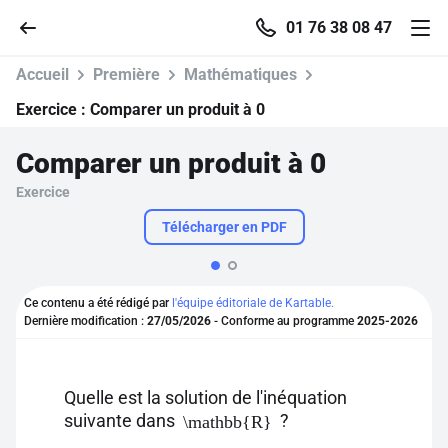
01 76 38 08 47
Accueil
Première
Mathématiques
Exercice :
Comparer un produit à 0
Comparer un produit à 0
Accueil
Exercice
Parcourir
Télécharger en PDF
Recherche
Ce contenu a été rédigé par
l'équipe éditoriale de Kartable.
Dernière modification :
27/05/2026
- Conforme au programme
2025-2026
Se connecter
S'inscrire gratuitement
Quelle est la solution de l'inéquation
suivante dans
?
\mathbb{R}
Pour profiter de 10 contenus offerts.