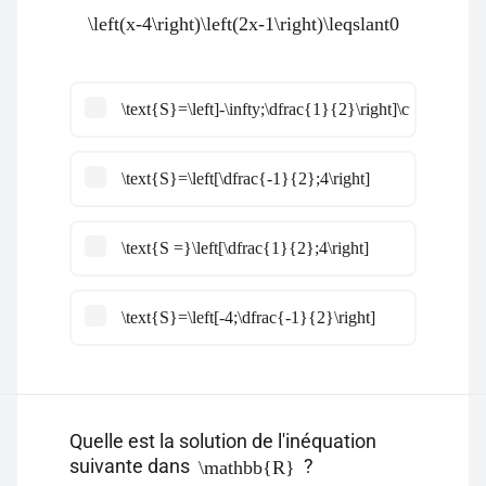
\left(x-4\right)\left(2x-1\right)\leqslant0
\text{S}=\left]-\infty;\dfrac{1}{2}\right]\cup\left[4;+\
\text{S}=\left[\dfrac{-1}{2};4\right]
\text{S =}\left[\dfrac{1}{2};4\right]
\text{S}=\left[-4;\dfrac{-1}{2}\right]
Quelle est la solution de l'inéquation
suivante dans
?
\mathbb{R}