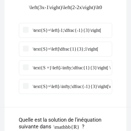
\left(3x-1\right)\left(2-2x\right)\lt0
\text{S}=\left]-1;\dfrac{-1}{3}\right[
\text{S}=\left]\dfrac{1}{3};1\right[
\text{S =}\left]-\infty;\dfrac{1}{3}\right[ \cup \left]1;
\text{S}=\left]-\infty;\dfrac{-1}{3}\right[\cup]1;+\inf
Quelle est la solution de l'inéquation
suivante dans
?
\mathbb{R}