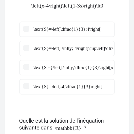
\left(x-4\right)\left(1-3x\right)\lt0
\text{S}=\left]\dfrac{1}{3};4\right[
\text{S}=\left]-\infty;-4\right]\cup\left]\dfrac{1}{3};+
\text{S =}\left]-\infty;\dfrac{1}{3}\right[\cup\left]4;+\
\text{S}=\left]-4;\dfrac{1}{3}\right[
Quelle est la solution de l'inéquation
suivante dans
?
\mathbb{R}