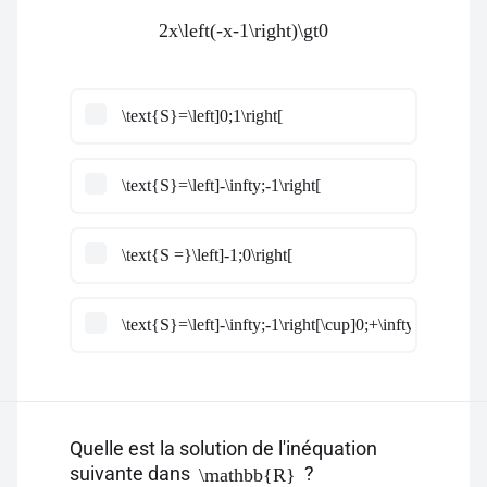
2x\left(-x-1\right)\gt0
\text{S}=\left]0;1\right[
\text{S}=\left]-\infty;-1\right[
\text{S =}\left]-1;0\right[
\text{S}=\left]-\infty;-1\right[\cup]0;+\infty[
Quelle est la solution de l'inéquation
suivante dans
?
\mathbb{R}