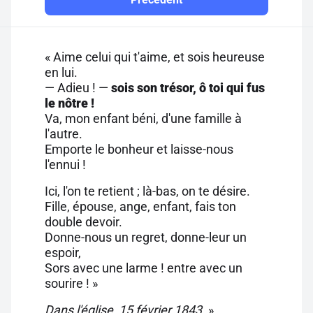
« Aime celui qui t'aime, et sois heureuse
en lui.
— Adieu ! —
sois son trésor, ô toi qui fus
le nôtre !
Va, mon enfant béni, d'une famille à
l'autre.
Emporte le bonheur et laisse-nous
l'ennui !
Ici, l'on te retient ; là-bas, on te désire.
Fille, épouse, ange, enfant, fais ton
double devoir.
Donne-nous un regret, donne-leur un
espoir,
Sors avec une larme ! entre avec un
sourire ! »
Dans l'église, 15 février 1843.
»