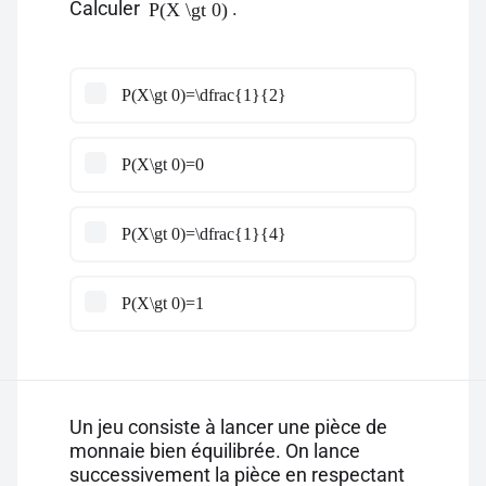
Calculer
.
P(X \gt 0)
P(X\gt 0)=\dfrac{1}{2}
P(X\gt 0)=0
P(X\gt 0)=\dfrac{1}{4}
P(X\gt 0)=1
Un jeu consiste à lancer une pièce de
monnaie bien équilibrée. On lance
successivement la pièce en respectant