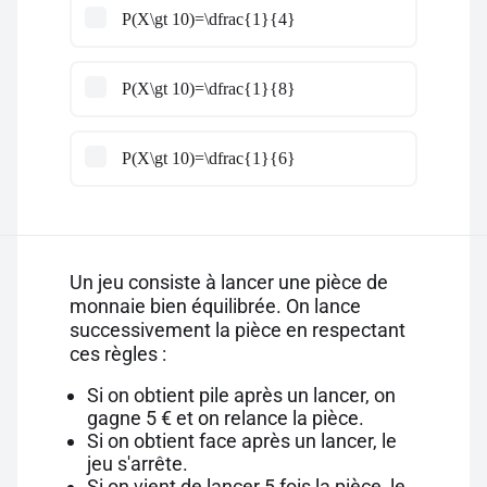
P(X\gt 10)=\dfrac{1}{4}
P(X\gt 10)=\dfrac{1}{8}
P(X\gt 10)=\dfrac{1}{6}
Un jeu consiste à lancer une pièce de
monnaie bien équilibrée. On lance
successivement la pièce en respectant
ces règles :
Si on obtient pile après un lancer, on
gagne 5 € et on relance la pièce.
Si on obtient face après un lancer, le
jeu s'arrête.
Si on vient de lancer 5 fois la pièce, le