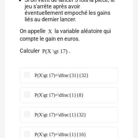
jeu s'arrête après avoir
éventuellement empoché les gains
liés au dernier lancer.
On appelle
la variable aléatoire qui
X
compte le gain en euros.
Calculer
.
P(X \gt 17)
P(X\gt 17)=\dfrac{31}{32}
P(X\gt 17)=\dfrac{1}{8}
P(X\gt 17)=\dfrac{1}{32}
P(X\gt 17)=\dfrac{1}{16}