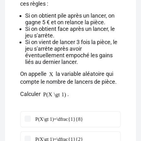
ces règles :
Si on obtient pile après un lancer, on
gagne 5 € et on relance la pièce.
Si on obtient face après un lancer, le
jeu s'arrête.
Si on vient de lancer 3 fois la pièce, le
jeu s'arrête après avoir
éventuellement empoché les gains
liés au dernier lancer.
On appelle
la variable aléatoire qui
X
compte le nombre de lancers de pièce.
Calculer
.
P(X \gt 1)
P(X\gt 1)=\dfrac{1}{8}
P(X\gt 1)=\dfrac{1}{2}