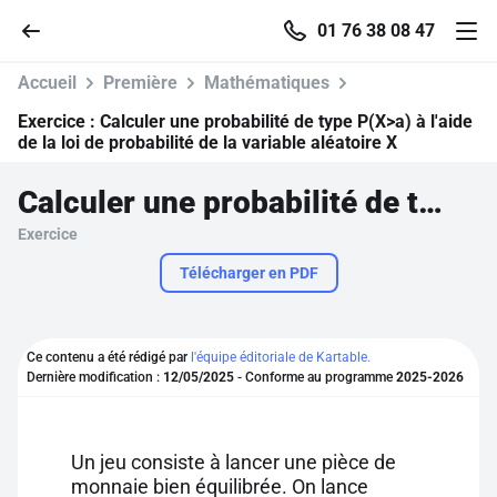
01 76 38 08 47
Accueil
Première
Mathématiques
Exercice :
Calculer une probabilité de type P(X>a) à l'aide
de la loi de probabilité de la variable aléatoire X
Accueil
Calculer une probabilité de type P(X>a) à l'aide de la loi de probabilité de la variable aléatoire X
Exercice
Parcourir
Télécharger en PDF
Recherche
Ce contenu a été rédigé par
l'équipe éditoriale de Kartable.
Se connecter
Dernière modification :
12/05/2025
- Conforme au programme
2025-2026
S'inscrire gratuitement
Un jeu consiste à lancer une pièce de
Pour profiter de 10 contenus offerts.
monnaie bien équilibrée. On lance