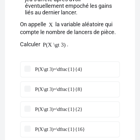
éventuellement empoché les gains
liés au dernier lancer.
On appelle
la variable aléatoire qui
X
compte le nombre de lancers de pièce.
Calculer
.
P(X \gt 3)
P(X\gt 3)=\dfrac{1}{4}
P(X\gt 3)=\dfrac{1}{8}
P(X\gt 3)=\dfrac{1}{2}
P(X\gt 3)=\dfrac{1}{16}