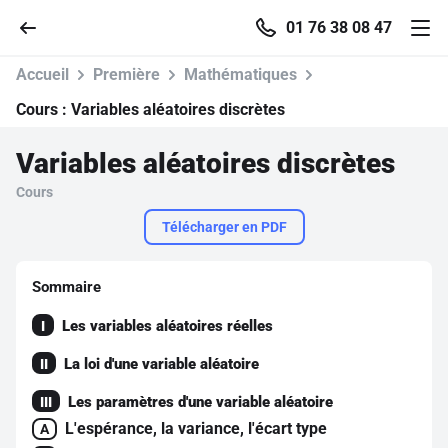
01 76 38 08 47
Accueil
Première
Mathématiques
Cours :
Variables aléatoires discrètes
Variables aléatoires discrètes
Accueil
Cours
Parcourir
Télécharger en PDF
Recherche
Sommaire
Les variables aléatoires réelles
I
Se connecter
La loi d'une variable aléatoire
II
S'inscrire gratuitement
Les paramètres d'une variable aléatoire
III
L'espérance, la variance, l'écart type
Pour profiter de 10 contenus offerts.
A