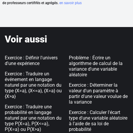
de professeurs certififés et agrégés.
en savoir plus
Voir aussi
Exercice : Définir l'univers
Problème : Écrire un
d'une expérience
algorithme de calcul de la
variance d'une variable
Exercice : Traduire un
aléatoire
événement en langage
naturel par une notation du
Exercice : Déterminer la
type {X=a}, {X<=a}, {X
=a} ou
valeur d'un paramètre à
{X>a}
partir d'une valeur voulue de
la variance
Exercice : Traduire une
probabilité en langage
Exercice : Calculer l'écart
naturel par une notation du
type d'une variable aléatoire
type P(X=a), P(X<=a),
à l'aide de sa loi de
P(X
=a) ou P(X>a)
probabilité