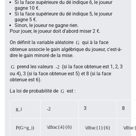
Si la face supérieure du dé indique 6, le joueur
gagne 10 €.
Si la face supérieure du dé indique 5, le joueur
gagne 5 €.
Sinon, le joueur ne gagne rien.
Pour jouer, le joueur doit d'abord miser 2 €.
On définit la variable aléatoire
qui à la face
G
obtenue associe le gain algébrique du joueur, c'est-à-
dire le gain minoré de la mise.
prend les valeurs
(si la face obtenue est 1, 2, 3
G
-2
ou 4), 3 (si la face obtenue est 5) et 8 (si la face
obtenue est 6).
La loi de probabilité de
est :
G
3
8
g_i
-2
\dfrac{4}{6}
P(G=g_i)
\dfrac{1}{6}
\dfrac