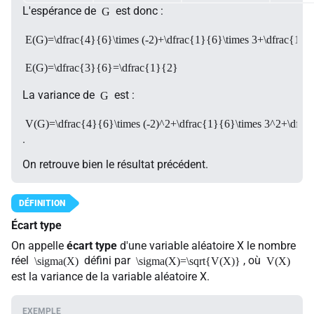
L'espérance de
est donc :
G
E(G)=\dfrac{4}{6}\times (-2)+\dfrac{1}{6}\times 3+\dfrac{1}{
E(G)=\dfrac{3}{6}=\dfrac{1}{2}
La variance de
est :
G
V(G)=\dfrac{4}{6}\times (-2)^2+\dfrac{1}{6}\times 3^2+\dfrac{
.
On retrouve bien le résultat précédent.
Écart type
On appelle
écart type
d'une variable aléatoire X le nombre
réel
défini par
, où
\sigma(X)
\sigma(X)=\sqrt{V(X)}
V(X)
est la variance de la variable aléatoire X.