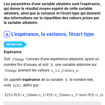
Les paramètres d'une variable aléatoire sont l'espérance,
qui donne le résultat moyen espéré de cette variable
aléatoire, ainsi que la variance et l'écart-type qui donnent
des informations sur la répartition des valeurs prises par
la variable aléatoire.
L'espérance, la variance, l'écart type
A
Espérance
Soit
l'univers d'une expérience aléatoire, ayant un
\Omega
nombre fini d'issues, et soit
une variable aléatoire sur
X
prenant les valeurs
.
\Omega
x_1;x_2;\dots;x_n
On appelle
espérance
de la variable
le nombre réel,
X
noté
, défini par :
E(X)
E(X)=P(X=x_1)\times x_1+P(X=x_2)\times x_2+\dots+P(X=x_n)\t