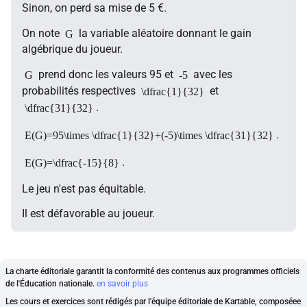
Sinon, on perd sa mise de 5 €.
On note
la variable aléatoire donnant le gain
G
algébrique du joueur.
prend donc les valeurs 95 et
avec les
G
-5
probabilités respectives
et
\dfrac{1}{32}
.
\dfrac{31}{32}
.
E(G)=95\times \dfrac{1}{32}+(-5)\times \dfrac{31}{32}
.
E(G)=\dfrac{-15}{8}
Le jeu n'est pas équitable.
Il est défavorable au joueur.
La charte éditoriale garantit la conformité des contenus aux programmes officiels
de l'Éducation nationale.
en savoir plus
Les cours et exercices sont rédigés par l'équipe éditoriale de Kartable, composéee