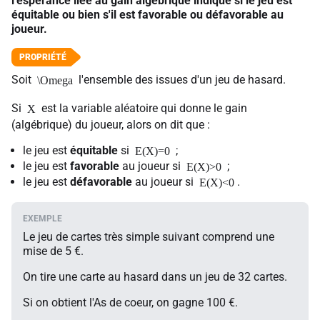
l'espérance liée au gain algébrique indique si le jeu est
équitable ou bien s'il est favorable ou défavorable au
joueur.
Soit
l'ensemble des issues d'un jeu de hasard.
\Omega
Si
est la variable aléatoire qui donne le gain
X
(algébrique) du joueur, alors on dit que :
le jeu est
équitable
si
;
E(X)=0
le jeu est
favorable
au joueur si
;
E(X)>0
le jeu est
défavorable
au joueur si
.
E(X)<0
Le jeu de cartes très simple suivant comprend une
mise de 5 €.
On tire une carte au hasard dans un jeu de 32 cartes.
Si on obtient l'As de coeur, on gagne 100 €.