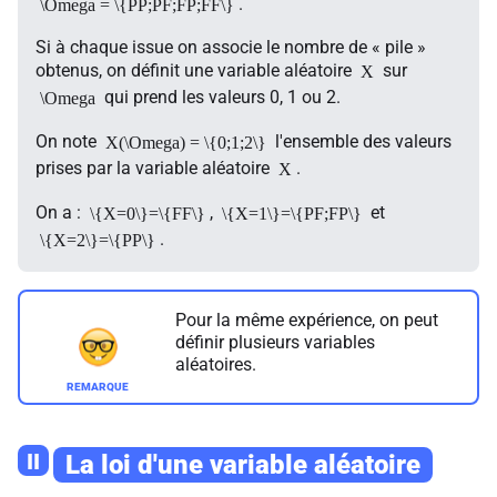
.
\Omega = \{PP;PF;FP;FF\}
Si à chaque issue on associe le nombre de « pile »
obtenus, on définit une variable aléatoire
sur
X
qui prend les valeurs 0, 1 ou 2.
\Omega
On note
l'ensemble des valeurs
X(\Omega) = \{0;1;2\}
prises par la variable aléatoire
.
X
On a :
,
et
\{X=0\}=\{FF\}
\{X=1\}=\{PF;FP\}
.
\{X=2\}=\{PP\}
Pour la même expérience, on peut
définir plusieurs variables
aléatoires.
II
La loi d'une variable aléatoire