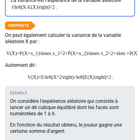
La variance est l'espérance de la variable aléatoire
.
(\left[X-E(X)\right]^2
On peut également calculer la variance de la variable
aléatoire X par :
V(X)=P(X=x_1)\times x_1^2+P(X=x_2)\times x_2^2+\dots +P(X=x_n
Autrement dit :
.
V(X)=E\left(X^2\right)-\left[E(X)\right]^2
On considère l'expérience aléatoire qui consiste à
lancer un dé cubique équilibré dont les faces sont
numérotées de 1 à 6.
En fonction du résultat obtenu, le joueur gagne une
certaine somme d'argent.