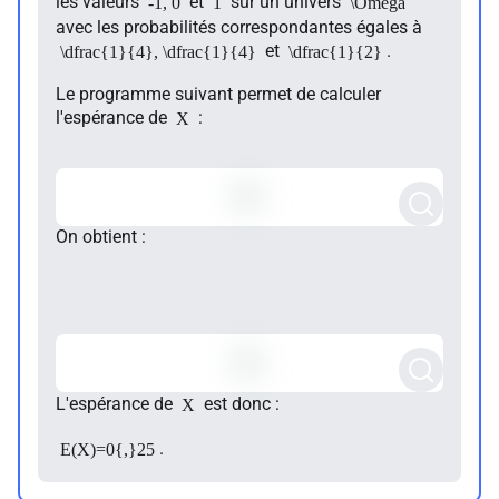
les valeurs
et
sur un univers
-1, 0
1
\Omega
avec les probabilités correspondantes égales à
et
.
\dfrac{1}{4}, \dfrac{1}{4}
\dfrac{1}{2}
Le programme suivant permet de calculer
l'espérance de
:
X
On obtient :
L'espérance de
est donc :
X
.
E(X)=0{,}25