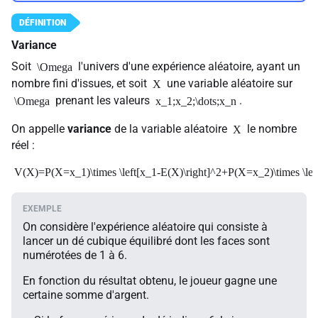
Variance
Soit
l'univers d'une expérience aléatoire, ayant un
\Omega
nombre fini d'issues, et soit
une variable aléatoire sur
X
prenant les valeurs
.
\Omega
x_1;x_2;\dots;x_n
On appelle
variance
de la variable aléatoire
le nombre
X
réel :
V(X)=P(X=x_1)\times \left[x_1-E(X)\right]^2+P(X=x_2)\times \left
On considère l'expérience aléatoire qui consiste à
lancer un dé cubique équilibré dont les faces sont
numérotées de 1 à 6.
En fonction du résultat obtenu, le joueur gagne une
certaine somme d'argent.