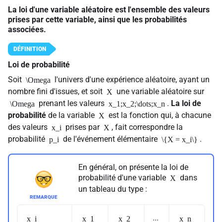
La loi d'une variable aléatoire est l'ensemble des valeurs
prises par cette variable, ainsi que les probabilités
associées.
L
oi de probabilité
Soit
l'univers d'une expérience aléatoire, ayant un
\Omega
nombre fini d'issues, et soit
une variable aléatoire sur
X
prenant les valeurs
.
La loi de
\Omega
x_1;x_2;\dots;x_n
probabilité
de la variable
est la fonction qui, à chacune
X
des valeurs
prises par
, fait correspondre la
x_i
X
probabilité
de l'événement élémentaire
.
p_i
\{X = x_i\}
En général, on présente la loi de
probabilité d'une variable
dans
X
un tableau du type :
...
x_i
x_1
x_2
x_n