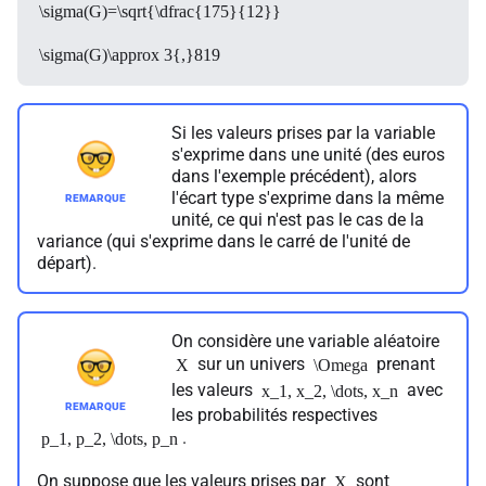
\sigma(G)=\sqrt{\dfrac{175}{12}}
\sigma(G)\approx 3{,}819
Si les valeurs prises par la variable
s'exprime dans une unité (des euros
dans l'exemple précédent), alors
l'écart type s'exprime dans la même
unité, ce qui n'est pas le cas de la
variance (qui s'exprime dans le carré de l'unité de
départ).
On considère une variable aléatoire
sur un univers
prenant
X
\Omega
les valeurs
avec
x_1, x_2, \dots, x_n
les probabilités respectives
.
p_1, p_2, \dots, p_n
On suppose que les valeurs prises par
sont
X