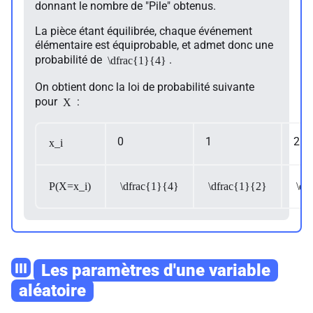
donnant le nombre de "Pile" obtenus.
La pièce étant équilibrée, chaque événement
élémentaire est équiprobable, et admet donc une
probabilité de
.
\dfrac{1}{4}
On obtient donc la loi de probabilité suivante
pour
:
X
0
1
2
x_i
P(X=x_i)
\dfrac{1}{4}
\dfrac{1}{2}
\df
III
Les paramètres d'une variable
aléatoire