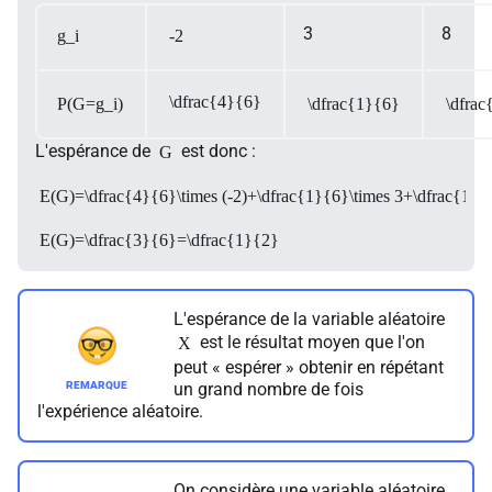
3
8
g_i
-2
\dfrac{4}{6}
P(G=g_i)
\dfrac{1}{6}
\dfrac
L'espérance de
est donc :
G
E(G)=\dfrac{4}{6}\times (-2)+\dfrac{1}{6}\times 3+\dfrac{1}{
E(G)=\dfrac{3}{6}=\dfrac{1}{2}
L'espérance de la variable aléatoire
est le résultat moyen que l'on
X
peut « espérer » obtenir en répétant
un grand nombre de fois
l'expérience aléatoire.
On considère une variable aléatoire