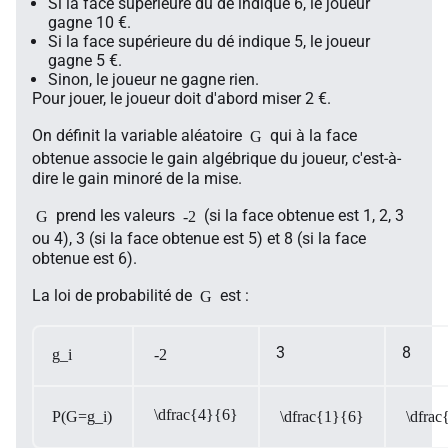
Si la face supérieure du dé indique 6, le joueur
gagne 10 €.
Si la face supérieure du dé indique 5, le joueur
gagne 5 €.
Sinon, le joueur ne gagne rien.
Pour jouer, le joueur doit d'abord miser 2 €.
On définit la variable aléatoire
qui à la face
G
obtenue associe le gain algébrique du joueur, c'est-à-
dire le gain minoré de la mise.
prend les valeurs
(si la face obtenue est 1, 2, 3
G
-2
ou 4), 3 (si la face obtenue est 5) et 8 (si la face
obtenue est 6).
La loi de probabilité de
est :
G
3
8
g_i
-2
\dfrac{4}{6}
P(G=g_i)
\dfrac{1}{6}
\dfrac