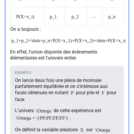
...
P(X=x_i)
p_1
p_2
p_n
On a toujours :
p_1+p_2+\dots+p_n=P(X=x_1)+P(X=x_2)+\dots+P(X=x_n)=1
En effet, l'union disjointe des événements
élémentaires est l'univers entier.
On lance deux fois une pièce de monnaie
parfaitement équilibrée et on s'intéresse aux
faces obtenues en notant
pour pile et
pour
P
F
face.
L'univers
de cette expérience est
\Omega
.
\Omega = \{PP;PF;FP;FF\}
On définit la variable aléatoire
sur
X
\Omega