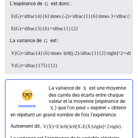
L'espérance de
est donc :
G
E(G)=\dfrac{4}{6}\times (-2)+\dfrac{1}{6}\times 3+\dfrac{1}{
E(G)=\dfrac{3}{6}=\dfrac{1}{2}
La variance de
est :
G
V(G)=\dfrac{4}{6}\times \left[(-2)-\dfrac{1}{2}\right]^2+\dfrac{
V(G)=\dfrac{175}{12}
La variance de
est une moyenne
X
des carrés des écarts entre chaque
valeur et la moyenne (espérance de
) que l'on peut « espérer » obtenir
X
en répétant un grand nombre de fois l'expérience.
Autrement dit,
.
V(X)=E\left(\left[X-E(X)\right]^2\right)