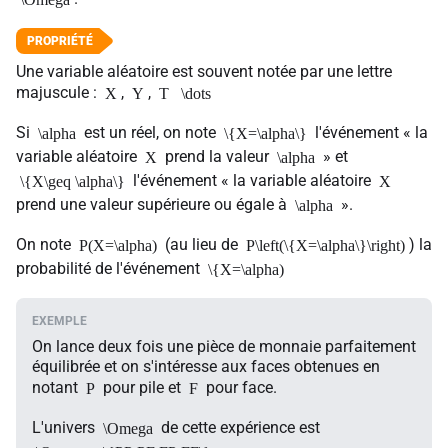
Une variable aléatoire est souvent notée par une lettre
majuscule :
,
,
X
Y
T
\dots
Si
est un réel, on note
l'événement « la
\alpha
\{X=\alpha\}
variable aléatoire
prend la valeur
» et
X
\alpha
l'événement « la variable aléatoire
\{X\geq \alpha\}
X
prend une valeur supérieure ou égale à
».
\alpha
On note
(au lieu de
) la
P(X=\alpha)
P\left(\{X=\alpha\}\right)
probabilité de l'événement
\{X=\alpha)
On lance deux fois une pièce de monnaie parfaitement
équilibrée et on s'intéresse aux faces obtenues en
notant
pour pile et
pour face.
P
F
L'univers
de cette expérience est
\Omega