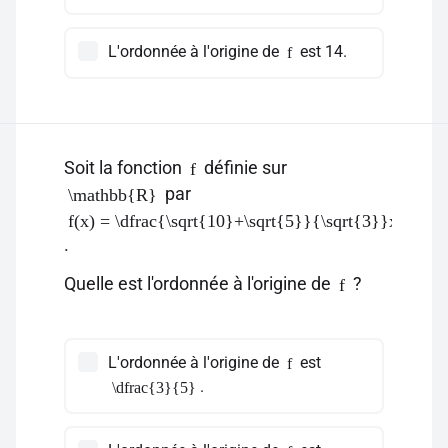
L'ordonnée à l'origine de
est 14.
f
Soit la fonction
définie sur
f
par
\mathbb{R}
f(x) = \dfrac{\sqrt{10}+\sqrt{5}}{\sqrt{3}}x - \df
.
Quelle est l'ordonnée à l'origine de
?
f
L'ordonnée à l'origine de
est
f
.
\dfrac{3}{5}