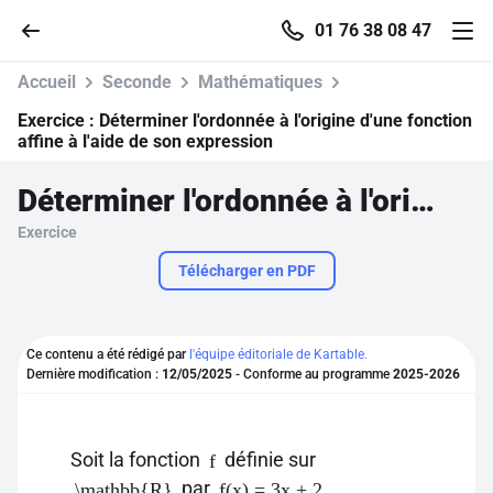
01 76 38 08 47
Accueil
Seconde
Mathématiques
Exercice :
Déterminer l'ordonnée à l'origine d'une fonction
affine à l'aide de son expression
Accueil
Déterminer l'ordonnée à l'origine d'une fonction affine à l'aide de son expression
Exercice
Parcourir
Télécharger en PDF
Recherche
Ce contenu a été rédigé par
l'équipe éditoriale de Kartable.
Se connecter
Dernière modification :
12/05/2025
- Conforme au programme
2025-2026
S'inscrire gratuitement
Soit la fonction
définie sur
f
Pour profiter de 10 contenus offerts.
par
.
\mathbb{R}
f(x) = 3x + 2