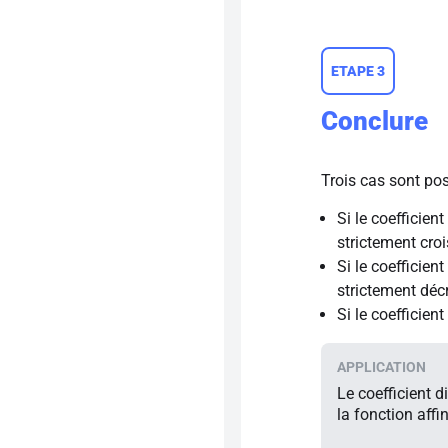
ETAPE 3
Conclure
Trois cas sont pos
Si le coefficient
strictement cro
Si le coefficient
strictement déc
Si le coefficient
Le coefficient d
la fonction affi