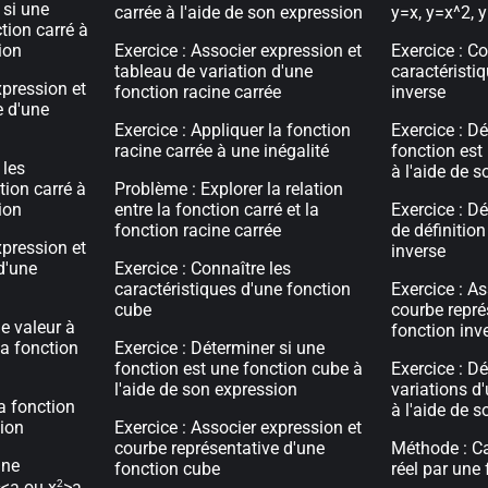
 si une
carrée à l'aide de son expression
y=x, y=x^2, 
tion carré à
ion
Exercice : Associer expression et
Exercice : Co
tableau de variation d'une
caractéristi
xpression et
fonction racine carrée
inverse
e d'une
Exercice : Appliquer la fonction
Exercice : D
racine carrée à une inégalité
fonction est
 les
à l'aide de 
tion carré à
Problème : Explorer la relation
ion
entre la fonction carré et la
Exercice : D
fonction racine carrée
de définition
xpression et
inverse
d'une
Exercice : Connaître les
caractéristiques d'une fonction
Exercice : As
cube
courbe repré
ne valeur à
fonction inv
 la fonction
Exercice : Déterminer si une
fonction est une fonction cube à
Exercice : Dé
l'aide de son expression
variations d
la fonction
à l'aide de 
tion
Exercice : Associer expression et
courbe représentative d'une
Méthode : Ca
une
fonction cube
réel par une
2
2
<a ou x
>a