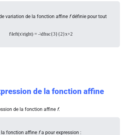
de variation de la fonction affine
f
définie pour tout
f\left(x\right) = -\dfrac{3}{2}x+2
pression de la fonction affine
ession de la fonction affine
f
.
 la fonction affine
f
a pour expression :