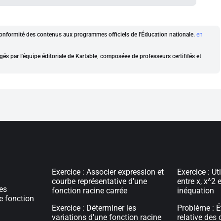
a conformité des contenus aux programmes officiels de l'Éducation nationale.
en
gés par l'équipe éditoriale de Kartable, composéee de professeurs certififés et
Exercice : Associer expression et
Exercice : Ut
courbe représentative d'une
entre x, x^2 
les
fonction racine carrée
inéquation
e fonction
Exercice : Déterminer les
Problème : Ét
variations d'une fonction racine
relative des