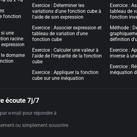
Exercice : Déterminer les
Exercice : As
les
variations d'une fonction cube à
tableau de v
e fonction
l'aide de son expression
fonction inv
Exercice : Associer expression et
Méthode : D
 si une
tableau de variation d'une
graphiqueme
tion racine
fonction cube
définition d'
n expression
Exercice : Calculer une valeur à
Exercice : Ap
r le domaine
l'aide de l'imparité de la fonction
inverse à une
onction
cube
Exercice : R
Exercice : Appliquer la fonction
inéquation d
cube sur une inéquation
e écoute 7j/7
par e-mail pour répondre à
nement ou simplement souscrire