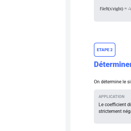
f\left(x\right) =
ETAPE 2
Déterminer
On détermine le si
Le coefficient d
strictement néga