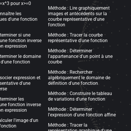
y=x^3 pour x>=0
Méthode : Lire graphiquement
nnaître les
images et antécédents sur la
ques d'une fonction
courbe représentative d'une
fonction
éterminer si une
Méthode : Tracer la courbe
 une fonction inverse
représentative d'une fonction
son expression
Méthode : Déterminer
éterminer le domaine
l'appartenance d'un point à une
 d'une fonction
courbe
Méthode : Rechercher
socier expression et
algébriquement le domaine de
sentative d'une
définition d'une fonction
erse
Méthode : Construire le tableau
terminer les
de variations d'une fonction
'une fonction inverse
Méthode : Déterminer
son expression
l'expression d'une fonction affine
lculer l'image d'un
Méthode : Tracer la
 fonction
représentation graphique d'une