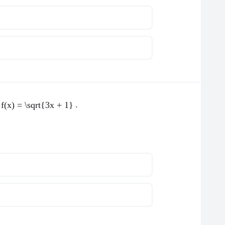
.
f(x) = \sqrt{3x + 1}