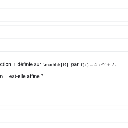
nction
définie sur
par
.
f
\mathbb{R}
f(x) = 4 x^2 + 2
on
est-elle affine ?
f