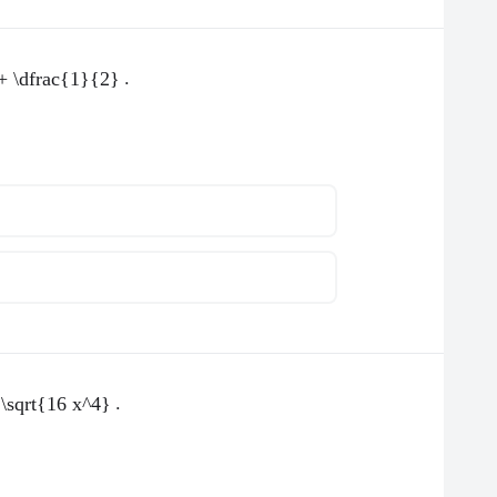
.
 + \dfrac{1}{2}
.
 \sqrt{16 x^4}