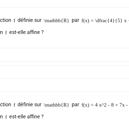
nction
définie sur
par
f
\mathbb{R}
f(x) = \dfrac{4}{5} x
on
est-elle affine ?
f
nction
définie sur
par
f
\mathbb{R}
f(x) = 4 x^2 - 8 + 7x -
on
est-elle affine ?
f