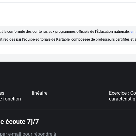
ntit la conformité des contenus aux programmes officiels de l'Éducation nationale.
en 
nt rédigés par l'équipe éditoriale de Kartable, composéee de professeurs certififés et
les
linéaire
Exercice : Co
e fonction
caractéristi
e écoute 7j/7
par e-mail pour répondre à