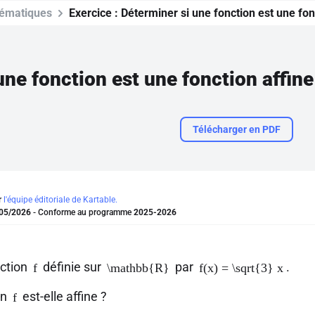
ématiques
Exercice :
Déterminer si une fonction est une fon
ne fonction est une fonction affine
Télécharger en PDF
r
l'équipe éditoriale de Kartable.
05/2026
- Conforme au programme
2025-2026
nction
définie sur
par
.
f
\mathbb{R}
f(x) = \sqrt{3} x
on
est-elle affine ?
f