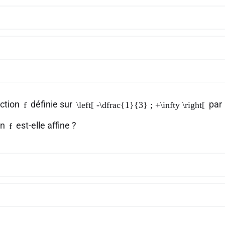
nction
définie sur
par
f
\left[ -\dfrac{1}{3} ; +\infty \right[
on
est-elle affine ?
f