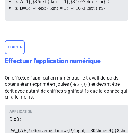
;
z_A=1{,}8 \text { km} = 1{,}8.10^3 \text { m}
.
z_B=1{,}4 \text { km} = 1{,}4.10^3 \text { m}
ETAPE 4
Effectuer l'application numérique
On effectue l'application numérique, le travail du poids
obtenu étant exprimé en joules (
) et devant être
\text{J}
écrit avec autant de chiffres significatifs que la donnée qui
en a le moins.
D'où :
W_{AB}\left(\overrightarrow{P}\right) = 80 \times 9{,}8 \times