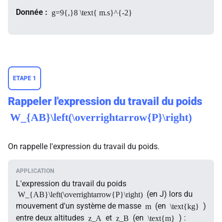
Donnée :
g=9{,}8 \text{ m.s}^{-2}
ETAPE 1
Rappeler l'expression du travail du poids
W_{AB}\left(\overrightarrow{P}\right)
On rappelle l'expression du travail du poids.
L'expression du travail du poids
(en J) lors du
W_{AB}\left(\overrightarrow{P}\right)
mouvement d'un système de masse
(en
)
m
\text{kg}
entre deux altitudes
et
(en
) :
z_A
z_B
\text{m}