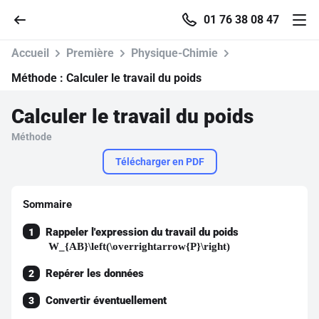
01 76 38 08 47
Accueil
Première
Physique-Chimie
Méthode :
Calculer le travail du poids
Calculer le travail du poids
Accueil
Méthode
Parcourir
Télécharger en PDF
Recherche
Sommaire
Rappeler l'expression du travail du poids
1
Se connecter
W_{AB}\left(\overrightarrow{P}\right)
Repérer les données
2
S'inscrire gratuitement
Convertir éventuellement
3
Pour profiter de 10 contenus offerts.