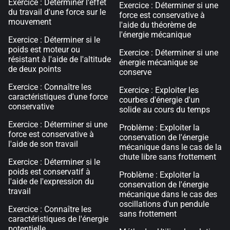
Exercice : Déterminer l'effet
Exercice : Déterminer si une
du travail d'une force sur le
force est conservative à
mouvement
l'aide du théorème de
l'énergie mécanique
Exercice : Déterminer si le
poids est moteur ou
Exercice : Déterminer si une
résistant à l'aide de l'altitude
énergie mécanique se
de deux points
conserve
Exercice : Connaître les
Exercice : Exploiter les
caractéristiques d'une force
courbes d'énergie d'un
conservative
solide au cours du temps
Exercice : Déterminer si une
Problème : Exploiter la
force est conservative à
conservation de l'énergie
l'aide de son travail
mécanique dans le cas de la
chute libre sans frottement
Exercice : Déterminer si le
poids est conservatif à
Problème : Exploiter la
l'aide de l'expression du
conservation de l'énergie
travail
mécanique dans le cas des
oscillations d'un pendule
Exercice : Connaître les
sans frottement
caractéristiques de l'énergie
potentielle