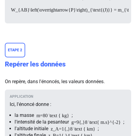
W_{AB}\left(\overrightarrow{P}\right)_{\text{(J)}} = m_{\text{(
ETAPE 2
Repérer les données
On repère, dans l'énoncés, les valeurs données.
Ici, l'énoncé donne :
la masse
;
m=80 \text { kg}
l'intensité de la pesanteur
;
g=9{,}8 \text{ m.s}^{-2}
l'altitude initiale
;
z_A=1{,}8 \text { km}
l'altitude finale
.
z_B=1{,}4 \text { km}