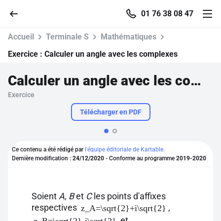
01 76 38 08 47
Accueil
Terminale S
Mathématiques
Exercice :
Calculer un angle avec les complexes
Calculer un angle avec les complexes
Accueil
Exercice
Parcourir
Télécharger en PDF
Recherche
Ce contenu a été rédigé par
l'équipe éditoriale de Kartable.
Dernière modification :
24/12/2020
- Conforme au programme
2019-2020
Se connecter
S'inscrire gratuitement
Soient
A
,
B
et
C
les points d'affixes
respectives
,
z_A=\sqrt{2}+i\sqrt{2}
Pour profiter de 10 contenus offerts.
et