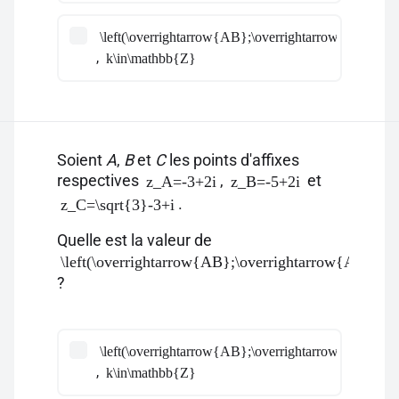
\left(\overrightarrow{AB};\overrightarrow{AC}\righ
,
k\in\mathbb{Z}
Soient
A
,
B
et
C
les points d'affixes
respectives
,
et
z_A=-3+2i
z_B=-5+2i
.
z_C=\sqrt{3}-3+i
Quelle est la valeur de
\left(\overrightarrow{AB};\overrightarrow{AC}\rig
?
\left(\overrightarrow{AB};\overrightarrow{AC}\righ
,
k\in\mathbb{Z}