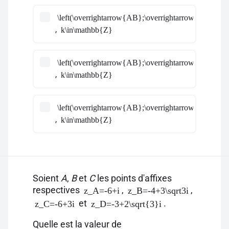
\left(\overrightarrow{AB};\overrightarrow{AC}\righ
,
k\in\mathbb{Z}
\left(\overrightarrow{AB};\overrightarrow{AC}\righ
,
k\in\mathbb{Z}
\left(\overrightarrow{AB};\overrightarrow{AC}\righ
,
k\in\mathbb{Z}
Soient
A
,
B
et
C
les points d'affixes
respectives
,
,
z_A=-6+i
z_B=-4+3\sqrt3i
et
.
z_C=-6+3i
z_D=-3+2\sqrt{3}i
Quelle est la valeur de