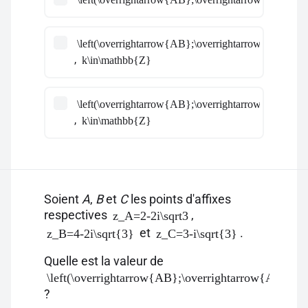
\left(\overrightarrow{AB};\overrightarrow{AC}\righ
,
k\in\mathbb{Z}
\left(\overrightarrow{AB};\overrightarrow{AC}\righ
,
k\in\mathbb{Z}
Soient
A
,
B
et
C
les points d'affixes
respectives
,
z_A=2-2i\sqrt3
et
.
z_B=4-2i\sqrt{3}
z_C=3-i\sqrt{3}
Quelle est la valeur de
\left(\overrightarrow{AB};\overrightarrow{AC}\rig
?