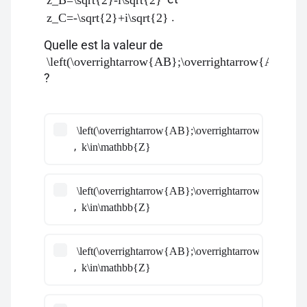
z_B=\sqrt{2}-i\sqrt{2}
.
z_C=-\sqrt{2}+i\sqrt{2}
Quelle est la valeur de
\left(\overrightarrow{AB};\overrightarrow{AC}\rig
?
\left(\overrightarrow{AB};\overrightarrow{AC}\righ
,
k\in\mathbb{Z}
\left(\overrightarrow{AB};\overrightarrow{AC}\righ
,
k\in\mathbb{Z}
\left(\overrightarrow{AB};\overrightarrow{AC}\righ
,
k\in\mathbb{Z}