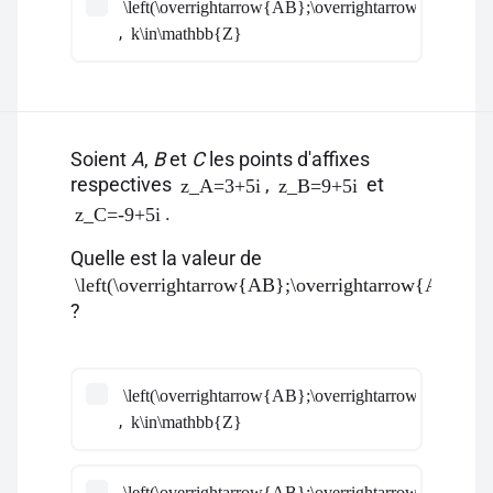
\left(\overrightarrow{AB};\overrightarrow{AC}\righ
,
k\in\mathbb{Z}
Soient
A
,
B
et
C
les points d'affixes
respectives
,
et
z_A=3+5i
z_B=9+5i
.
z_C=-9+5i
Quelle est la valeur de
\left(\overrightarrow{AB};\overrightarrow{AC}\rig
?
\left(\overrightarrow{AB};\overrightarrow{AC}\righ
,
k\in\mathbb{Z}
\left(\overrightarrow{AB};\overrightarrow{AC}\righ