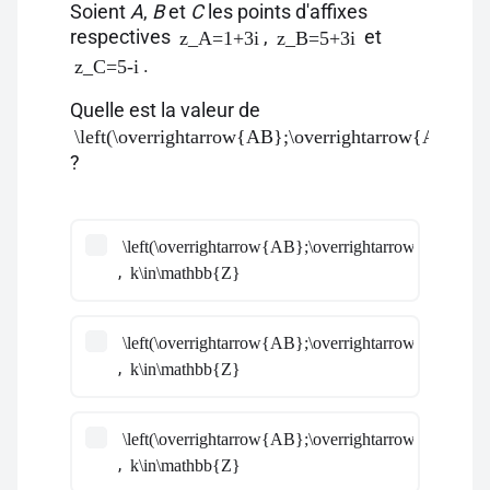
Soient
A
,
B
et
C
les points d'affixes
respectives
,
et
z_A=1+3i
z_B=5+3i
.
z_C=5-i
Quelle est la valeur de
\left(\overrightarrow{AB};\overrightarrow{AC}\rig
?
\left(\overrightarrow{AB};\overrightarrow{AC}\righ
,
k\in\mathbb{Z}
\left(\overrightarrow{AB};\overrightarrow{AC}\righ
,
k\in\mathbb{Z}
\left(\overrightarrow{AB};\overrightarrow{AC}\righ
,
k\in\mathbb{Z}