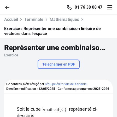
01 76 38 08 47
Accueil
Terminale
Mathématiques
Exercice :
Représenter une combinaison linéaire de
vecteurs dans l'espace
Accueil
Représenter une combinaison linéaire de vecteurs dans l'espace
Exercice
Parcourir
Télécharger en PDF
Recherche
Ce contenu a été rédigé par
l'équipe éditoriale de Kartable.
Se connecter
Dernière modification :
12/05/2025
- Conforme au programme
2025-2026
S'inscrire gratuitement
Soit le cube
représenté ci-
\mathcal{C}
Pour profiter de 10 contenus offerts.
dessous.