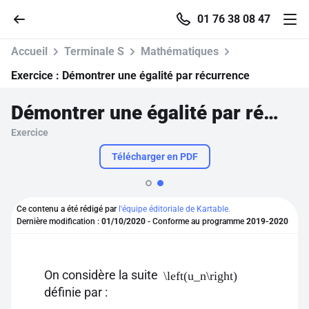
01 76 38 08 47
Accueil
Terminale S
Mathématiques
Exercice :
Démontrer une égalité par récurrence
Démontrer une égalité par récurrence
Accueil
Exercice
Parcourir
Télécharger en PDF
Recherche
Ce contenu a été rédigé par
l'équipe éditoriale de Kartable.
Dernière modification :
01/10/2020
- Conforme au programme
2019-2020
Se connecter
S'inscrire gratuitement
On considère la suite
\left(u_n\right)
définie par :
Pour profiter de 10 contenus offerts.