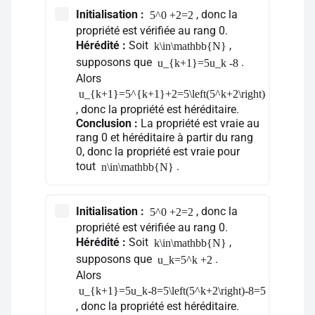
Initialisation :
, donc la
5^0 +2=2
propriété est vérifiée au rang 0.
Hérédité :
Soit
,
k\in\mathbb{N}
supposons que
.
u_{k+1}=5u_k -8
Alors
u_{k+1}=5^{k+1}+2=5\left(5^k+2\right)-8=5u_k-8
, donc la propriété est héréditaire.
Conclusion :
La propriété est vraie au
rang 0 et héréditaire à partir du rang
0, donc la propriété est vraie pour
tout
.
n\in\mathbb{N}
Initialisation :
, donc la
5^0 +2=2
propriété est vérifiée au rang 0.
Hérédité :
Soit
,
k\in\mathbb{N}
supposons que
.
u_k=5^k +2
Alors
u_{k+1}=5u_k-8=5\left(5^k+2\right)-8=5^{k+1}+2
, donc la propriété est héréditaire.