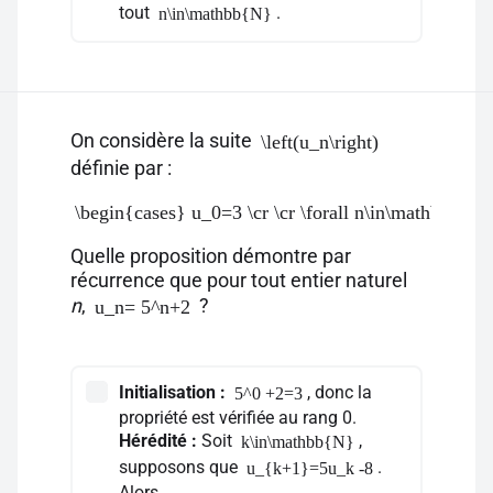
tout
.
n\in\mathbb{N}
On considère la suite
\left(u_n\right)
définie par :
\begin{cases} u_0=3 \cr \cr \forall n\in\mathbb{N
Quelle proposition démontre par
récurrence que pour tout entier naturel
n
,
?
u_n= 5^n+2
Initialisation :
, donc la
5^0 +2=3
propriété est vérifiée au rang 0.
Hérédité :
Soit
,
k\in\mathbb{N}
supposons que
.
u_{k+1}=5u_k -8
Alors