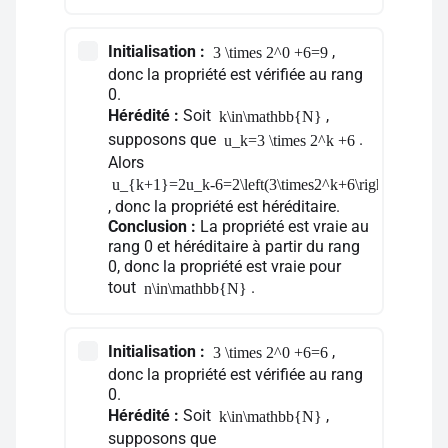
Initialisation :
,
3 \times 2^0 +6=9
donc la propriété est vérifiée au rang
0.
Hérédité :
Soit
,
k\in\mathbb{N}
supposons que
.
u_k=3 \times 2^k +6
Alors
u_{k+1}=2u_k-6=2\left(3\times2^k+6\right)-6=3\ti
, donc la propriété est héréditaire.
Conclusion :
La propriété est vraie au
rang 0 et héréditaire à partir du rang
0, donc la propriété est vraie pour
tout
.
n\in\mathbb{N}
Initialisation :
,
3 \times 2^0 +6=6
donc la propriété est vérifiée au rang
0.
Hérédité :
Soit
,
k\in\mathbb{N}
supposons que