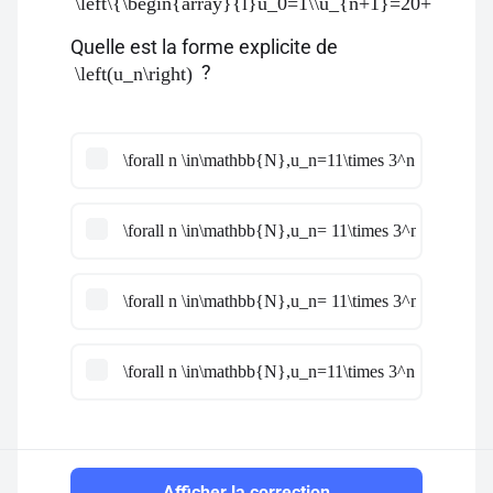
\left\{\begin{array}{l}u_0=1\\u_{n+1}=20+ 3u_n\en
Quelle est la forme explicite de
?
\left(u_n\right)
\forall n \in\mathbb{N},u_n=11\times 3^n +10
\forall n \in\mathbb{N},u_n= 11\times 3^n-10
\forall n \in\mathbb{N},u_n= 11\times 3^n +1
\forall n \in\mathbb{N},u_n=11\times 3^n -1
Afficher la correction