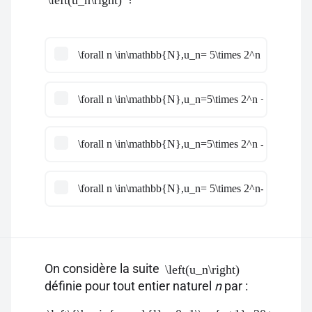
\left(u_n\right)
\forall n \in\mathbb{N},u_n= 5\times 2^n +1
\forall n \in\mathbb{N},u_n=5\times 2^n +4
\forall n \in\mathbb{N},u_n=5\times 2^n -1
\forall n \in\mathbb{N},u_n= 5\times 2^n-4
On considère la suite
\left(u_n\right)
définie pour tout entier naturel
n
par :