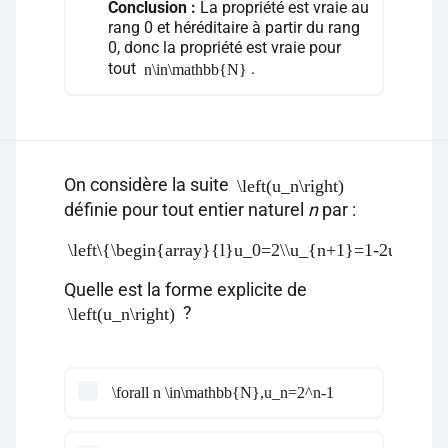
Conclusion :
La propriété est vraie au
rang 0 et héréditaire à partir du rang
0, donc la propriété est vraie pour
tout
.
n\in\mathbb{N}
On considère la suite
\left(u_n\right)
définie pour tout entier naturel
n
par :
\left\{\begin{array}{l}u_0=2\\u_{n+1}=1-2u_n\end{
Quelle est la forme explicite de
?
\left(u_n\right)
\forall n \in\mathbb{N},u_n=2^n-1