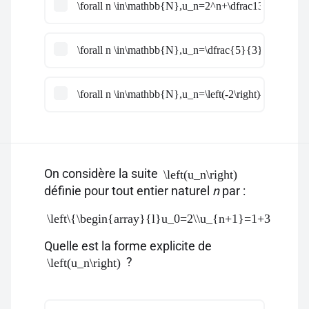
\forall n \in\mathbb{N},u_n=2^n+\dfrac13
\forall n \in\mathbb{N},u_n=\dfrac{5}{3}\left(-2\rig
\forall n \in\mathbb{N},u_n=\left(-2\right)^n-\dfrac1
On considère la suite
\left(u_n\right)
définie pour tout entier naturel
n
par :
\left\{\begin{array}{l}u_0=2\\u_{n+1}=1+3u_n\end
Quelle est la forme explicite de
?
\left(u_n\right)