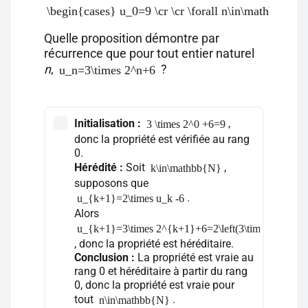
\begin{cases} u_0=9 \cr \cr \forall n\in\mathbb{N
Quelle proposition démontre par
récurrence que pour tout entier naturel
n
,
?
u_n=3\times 2^n+6
Initialisation :
,
3 \times 2^0 +6=9
donc la propriété est vérifiée au rang
0.
Hérédité :
Soit
,
k\in\mathbb{N}
supposons que
.
u_{k+1}=2\times u_k -6
Alors
u_{k+1}=3\times 2^{k+1}+6=2\left(3\times2^k+6\ri
, donc la propriété est héréditaire.
Conclusion :
La propriété est vraie au
rang 0 et héréditaire à partir du rang
0, donc la propriété est vraie pour
tout
.
n\in\mathbb{N}