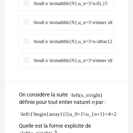
\forall n \in\mathbb{N},u_n=3^n-0{,}5
\forall n \in\mathbb{N},u_n=3^n\times \dfrac52+\df
\forall n \in\mathbb{N},u_n=3^n-\dfrac12
\forall n \in\mathbb{N},u_n=3^n\times \dfrac52-\dfr
On considère la suite
\left(u_n\right)
définie pour tout entier naturel
n
par :
\left\{\begin{array}{l}u_0=1\\u_{n+1}=4+2u_n\end
Quelle est la forme explicite de
?