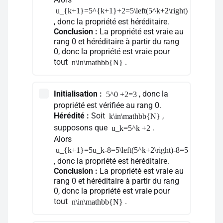
u_{k+1}=5^{k+1}+2=5\left(5^k+2\right)-8=5u_k-8
, donc la propriété est héréditaire.
Conclusion :
La propriété est vraie au
rang 0 et héréditaire à partir du rang
0, donc la propriété est vraie pour
tout
.
n\in\mathbb{N}
Initialisation :
, donc la
5^0 +2=3
propriété est vérifiée au rang 0.
Hérédité :
Soit
,
k\in\mathbb{N}
supposons que
.
u_k=5^k +2
Alors
u_{k+1}=5u_k-8=5\left(5^k+2\right)-8=5^{k+1}+2
, donc la propriété est héréditaire.
Conclusion :
La propriété est vraie au
rang 0 et héréditaire à partir du rang
0, donc la propriété est vraie pour
tout
.
n\in\mathbb{N}