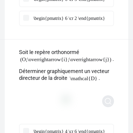
\begin{pmatrix} 6 \cr 2 \end{pmatrix}
Soit le repère orthonormé
.
(O;\overrightarrow{i};\overrightarrow{j})
Déterminer graphiquement un vecteur
directeur de la droite
.
\mathcal{D}
\begin{pmatrix} 4 \cr 6 \end{pmatrix}