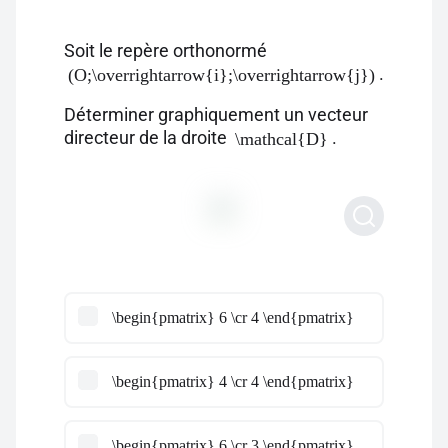
Soit le repère orthonormé
.
(O;\overrightarrow{i};\overrightarrow{j})
Déterminer graphiquement un vecteur
directeur de la droite
.
\mathcal{D}
\begin{pmatrix} 6 \cr 4 \end{pmatrix}
\begin{pmatrix} 4 \cr 4 \end{pmatrix}
\begin{pmatrix} 6 \cr 3 \end{pmatrix}