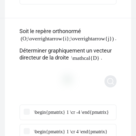
Soit le repère orthonormé
.
(O;\overrightarrow{i};\overrightarrow{j})
Déterminer graphiquement un vecteur
directeur de la droite
.
\mathcal{D}
\begin{pmatrix} 1 \cr -4 \end{pmatrix}
\begin{pmatrix} 1 \cr 4 \end{pmatrix}