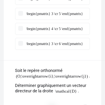
\begin{pmatrix} 3 \cr 5 \end{pmatrix}
\begin{pmatrix} 4 \cr 5 \end{pmatrix}
\begin{pmatrix} 3 \cr 6 \end{pmatrix}
Soit le repère orthonormé
.
(O;\overrightarrow{i};\overrightarrow{j})
Déterminer graphiquement un vecteur
directeur de la droite
.
\mathcal{D}