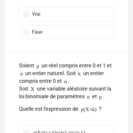
Vrai
Faux
Soient
un réel compris entre 0 et 1 et
p
un entier naturel. Soit
un entier
n
k
compris entre 0 et
.
n
Soit
une variable aléatoire suivant la
X
loi binomiale de paramètres
et
.
n
p
Quelle est l'expression de
?
p(X=k)
p(X=k) = k!p^k(1-p)^{n-k}