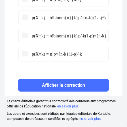
p(X=k) = \dbinom{n}{k}p^{n-k}(1-p)^k
p(X=k) = \dbinom{n}{k}p^k(1-p)^{n-k}
p(X=k) = n!p^{n-k}(1-p)^k
Afficher la correction
La charte éditoriale garantit la conformité des contenus aux programmes
officiels de l'Éducation nationale.
en savoir plus
Les cours et exercices sont rédigés par l'équipe éditoriale de Kartable,
composéee de professeurs certififés et agrégés.
en savoir plus