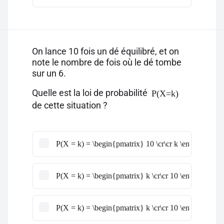
On lance 10 fois un dé équilibré, et on
note le nombre de fois où le dé tombe
sur un 6.
Quelle est la loi de probabilité
P(X=k)
de cette situation ?
P(X = k) = \begin{pmatrix} 10 \cr\cr k \end{pmatrix}
P(X = k) = \begin{pmatrix} k \cr\cr 10 \end{pmatrix}
P(X = k) = \begin{pmatrix} k \cr\cr 10 \end{pmatrix}