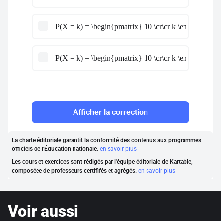
P(X = k) = \begin{pmatrix} 10 \cr\cr k \end{pmatri
P(X = k) = \begin{pmatrix} 10 \cr\cr k \end{pmatrix}
Afficher la correction
La charte éditoriale garantit la conformité des contenus aux programmes
officiels de l'Éducation nationale.
en savoir plus
Les cours et exercices sont rédigés par l'équipe éditoriale de Kartable,
composéee de professeurs certififés et agrégés.
en savoir plus
Voir aussi