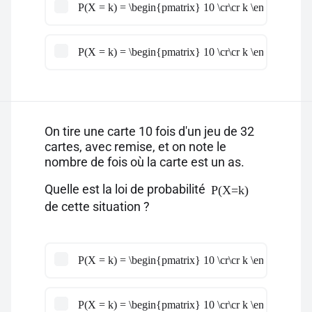
P(X = k) = \begin{pmatrix} 10 \cr\cr k \end{pmatrix
P(X = k) = \begin{pmatrix} 10 \cr\cr k \end{pmatrix
On tire une carte 10 fois d'un jeu de 32
cartes, avec remise, et on note le
nombre de fois où la carte est un as.
Quelle est la loi de probabilité
P(X=k)
de cette situation ?
P(X = k) = \begin{pmatrix} 10 \cr\cr k \end{pmatrix}
P(X = k) = \begin{pmatrix} 10 \cr\cr k \end{pmatrix}