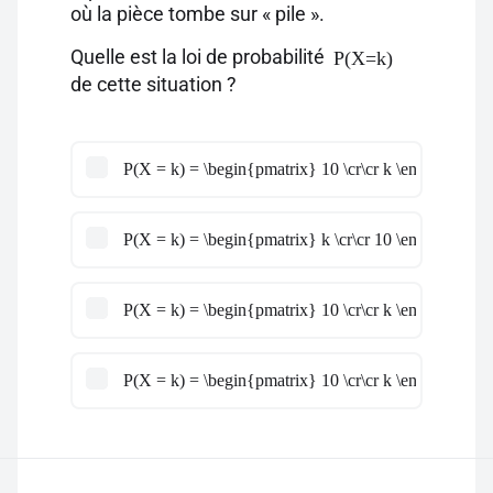
où la pièce tombe sur « pile ».
Quelle est la loi de probabilité
P(X=k)
de cette situation ?
P(X = k) = \begin{pmatrix} 10 \cr\cr k \end{pmatrix
P(X = k) = \begin{pmatrix} k \cr\cr 10 \end{pmatrix
P(X = k) = \begin{pmatrix} 10 \cr\cr k \end{pmatrix
P(X = k) = \begin{pmatrix} 10 \cr\cr k \end{pmatrix