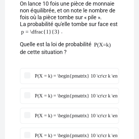
On lance 10 fois une pièce de monnaie
non équilibrée, et on note le nombre de
fois où la pièce tombe sur « pile ».
La probabilité qu'elle tombe sur face est
.
p = \dfrac{1}{3}
Quelle est la loi de probabilité
P(X=k)
de cette situation ?
P(X = k) = \begin{pmatrix} 10 \cr\cr k \end{pmatrix}
P(X = k) = \begin{pmatrix} 10 \cr\cr k \end{pmatrix} 
P(X = k) = \begin{pmatrix} 10 \cr\cr k \end{pmatrix}
P(X = k) = \begin{pmatrix} 10 \cr\cr k \end{pmatrix} 