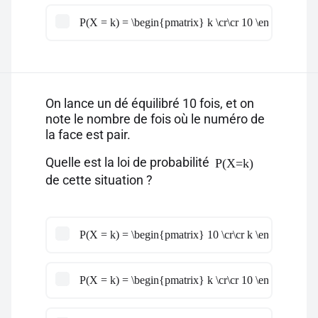
P(X = k) = \begin{pmatrix} k \cr\cr 10 \end{pmatrix}
On lance un dé équilibré 10 fois, et on
note le nombre de fois où le numéro de
la face est pair.
Quelle est la loi de probabilité
P(X=k)
de cette situation ?
P(X = k) = \begin{pmatrix} 10 \cr\cr k \end{pmatrix
P(X = k) = \begin{pmatrix} k \cr\cr 10 \end{pmatrix