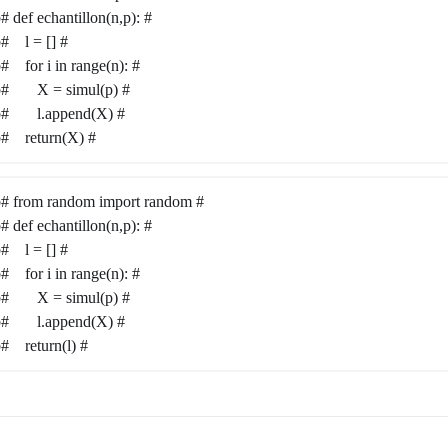
# def echantillon(n,p): #
b# l = [] #
b# for i in range(n): #
b# X = simul(p) #
rb# l.append(X) #
b# return(X) #
b# from random import random #
# def echantillon(n,p): #
b# l = [] #
b# for i in range(n): #
b# X = simul(p) #
rb# l.append(X) #
b# return(l) #