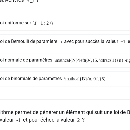
X_i
loi uniforme sur
\{ −1 ; 2 \}
loi de Bernoulli de paramètre
avec pour succès la valeur
e
p
−1
loi normale de paramètres
\mathcal{N}\left(0{,}5, \dfrac{1}{n} \ri
loi de binomiale de paramètres
\mathcal{B}(n, 0{,}5)
rithme permet de générer un élément qui suit une loi de 
 valeur
et pour échec la valeur
?
-1
2