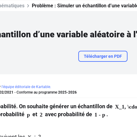
hématiques
Problème :
Simuler un échantillon d’une variable
ntillon d’une variable aléatoire à l
Télécharger en PDF
r
l'équipe éditoriale de Kartable.
02/2021
- Conforme au programme
2025-2026
abilité. On souhaite générer un échantillon de
X_1, \cdo
robabilité
et
avec probabilité de
.
p
2
1 - p
 suivent les
?