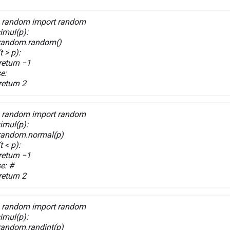
 random import random
imul(p):
andom.random()
t > p):
urn −1
e:
urn 2
 random import random
simul(p):
andom.normal(p)
t < p):
urn −1
e: #
urn 2
 random import random
simul(p):
ndom.randint(p)