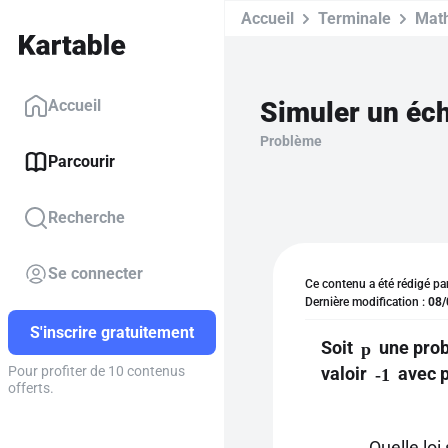
Accueil
Terminale
Mat
Simuler un écha
Accueil
Problème
Parcourir
Recherche
Se connecter
Ce contenu a été rédigé pa
Dernière modification :
08/
S'inscrire gratuitement
Soit
une prob
p
valoir
avec p
Pour profiter de 10 contenus
-1
offerts.
Quelle loi