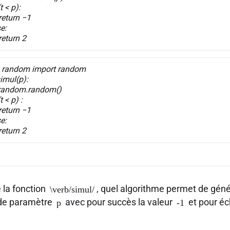
t < p):
urn −1
e:
urn 2
 random import random
imul(p):
random.random()
t < p) :
urn −1
e:
urn 2
e la fonction
, quel algorithme permet de gén
\verb/simul/
 de paramètre
avec pour succès la valeur
et pour éc
p
-1