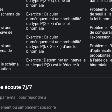
du type P(X = k) d'une loi
dans le sché
binomiale
les
Problème : 
n schéma de
Exercice : Calculer
de seuil à l'
numériquement une probabilité
la loi binomi
du type P(X ≤ k) d'une loi
 si une
Problème : 
binomiale
euve de
de comparais
Exercice : Calculer
l'expression 
numériquement une probabilité
 si une
Problème : 
du type P(k ≤ X ≤ k’ ) d'une loi
héma de
d’optimisatio
binomiale
probabilités
Exercice : Déterminer un intervalle
à l'aide de l'
r le schéma
sur lequel P(X) est inférieure à
binomiale
tuation
e écoute 7j/7
par e-mail pour répondre à
nement ou simplement souscrire