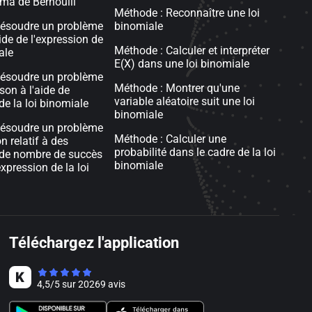
ma de Bernoulli
Méthode : Reconnaître une loi
Résoudre un problème
binomiale
aide de l'expression de
Méthode : Calculer et interpréter
ale
E(X) dans une loi binomiale
Résoudre un problème
Méthode : Montrer qu'une
on à l'aide de
variable aléatoire suit une loi
de la loi binomiale
binomiale
Résoudre un problème
Méthode : Calculer une
n relatif à des
probabilité dans le cadre de la loi
 de nombre de succès
binomiale
expression de la loi
Téléchargez l'application
4,5
/
5
sur
20269
avis