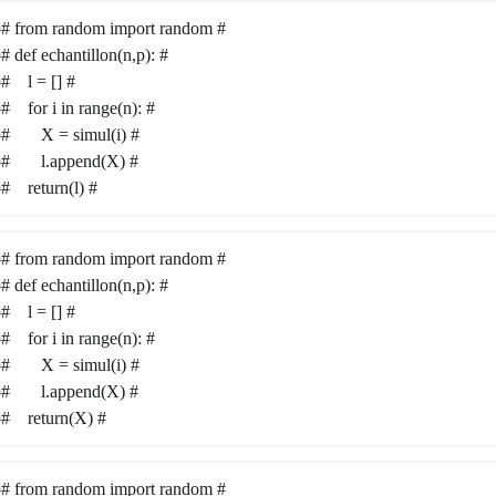
b# from random import random #
# def echantillon(n,p): #
b# l = [] #
b# for i in range(n): #
b# X = simul(i) #
rb# l.append(X) #
b# return(l) #
b# from random import random #
# def echantillon(n,p): #
b# l = [] #
b# for i in range(n): #
b# X = simul(i) #
rb# l.append(X) #
b# return(X) #
b# from random import random #