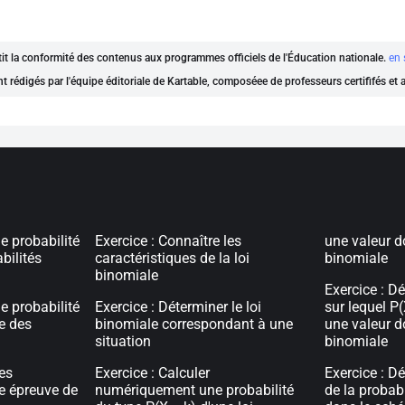
ntit la conformité des contenus aux programmes officiels de l'Éducation nationale.
en 
nt rédigés par l'équipe éditoriale de Kartable, composéee de professeurs certififés et
ne probabilité
Exercice : Connaître les
une valeur d
bilités
caractéristiques de la loi
binomiale
binomiale
Exercice : Dé
ne probabilité
Exercice : Déterminer le loi
sur lequel P(
le des
binomiale correspondant à une
une valeur d
situation
binomiale
les
Exercice : Calculer
Exercice : D
ne épreuve de
numériquement une probabilité
de la probabi