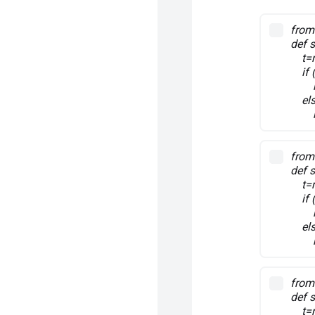
from
def s
t=r
if (
ret
els
ret
from
def 
t=r
if (
ret
els
ret
from
def 
t=ra