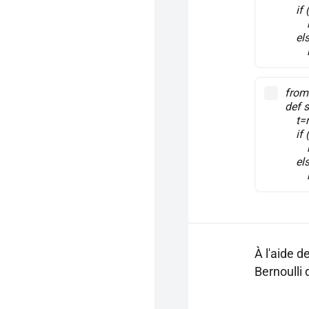
if (
ret
els
ret
from
def s
t=
if (
ret
els
ret
À l'aide d
Bernoulli