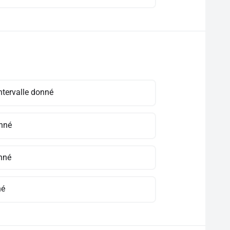
intervalle donné
onné
onné
né