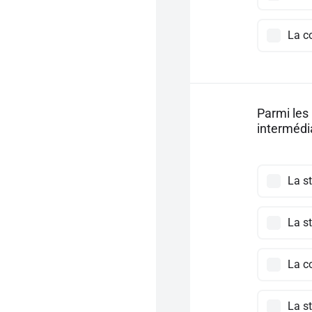
La co
Parmi les 
intermédi
La st
La st
La co
La st