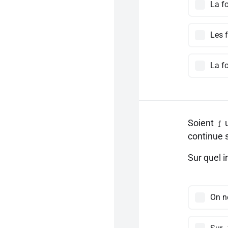
La f
Les 
La f
Soient
u
f
continue 
Sur quel i
On n