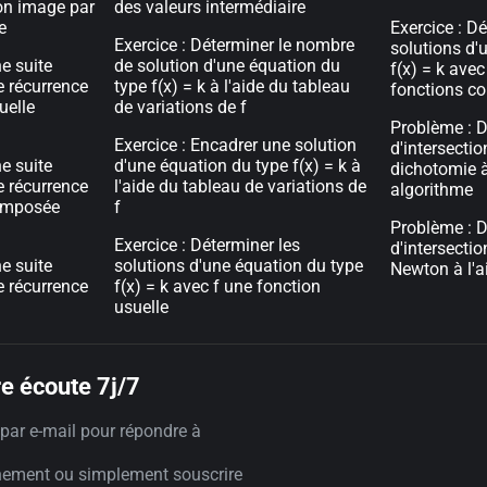
son image par
des valeurs intermédiaire
e
Exercice : Dé
Exercice : Déterminer le nombre
solutions d'
e suite
de solution d'une équation du
f(x) = k avec
de récurrence
type f(x) = k à l'aide du tableau
fonctions c
uelle
de variations de f
Problème : D
Exercice : Encadrer une solution
d'intersecti
e suite
d'une équation du type f(x) = k à
dichotomie à
de récurrence
l'aide du tableau de variations de
algorithme
composée
f
Problème : D
Exercice : Déterminer les
d'intersecti
e suite
solutions d'une équation du type
Newton à l'a
de récurrence
f(x) = k avec f une fonction
usuelle
e écoute 7j/7
par e-mail pour répondre à
nement ou simplement souscrire