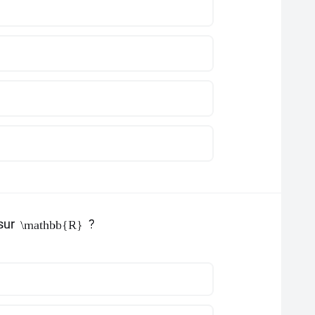
 sur
?
\mathbb{R}