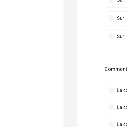
Sur
Sur
Sur
Comment p
La co
La co
La co