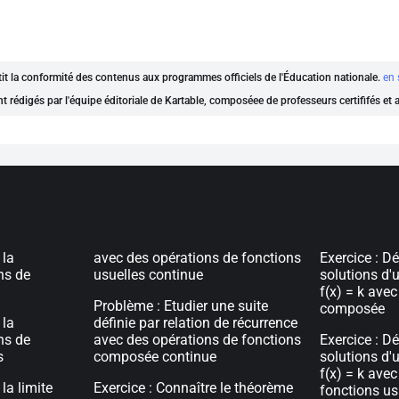
ntit la conformité des contenus aux programmes officiels de l'Éducation nationale.
en 
nt rédigés par l'équipe éditoriale de Kartable, composéee de professeurs certififés et
 la
avec des opérations de fonctions
Exercice : Dé
ns de
usuelles continue
solutions d'
f(x) = k avec
Problème : Etudier une suite
composée
 la
définie par relation de récurrence
ns de
avec des opérations de fonctions
Exercice : Dé
s
composée continue
solutions d'
f(x) = k avec
la limite
Exercice : Connaître le théorème
fonctions us