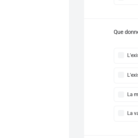
Que donne
L'exi
L'exi
La mo
La v