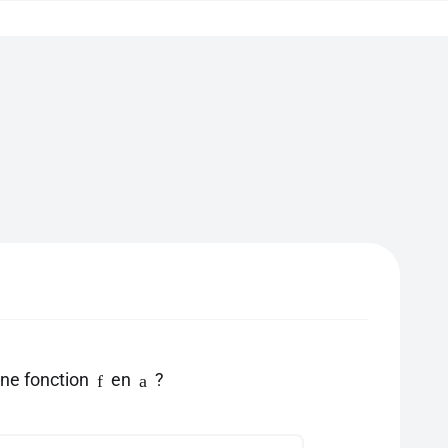
une fonction
en
?
f
a