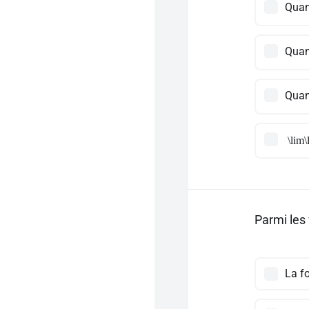
Quan
Quan
Quan
\lim\
Parmi les 
La fo