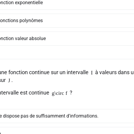
onction exponentielle
fonctions polynômes
onction valeur absolue
ne fonction continue sur un intervalle
à valeurs dans u
I
sur
.
J
ntervalle est continue
?
g\circ f
e dispose pas de suffisamment d'informations.