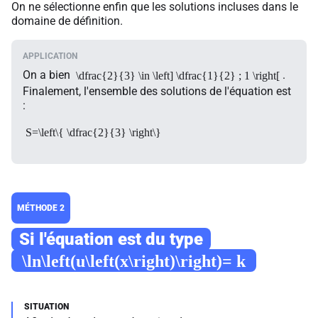
On ne sélectionne enfin que les solutions incluses dans le
domaine de définition.
On a bien
.
\dfrac{2}{3} \in \left] \dfrac{1}{2} ; 1 \right[
Finalement, l'ensemble des solutions de l'équation est
:
S=\left\{ \dfrac{2}{3} \right\}
MÉTHODE 2
Si l'équation est du type
\ln\left(u\left(x\right)\right)= k