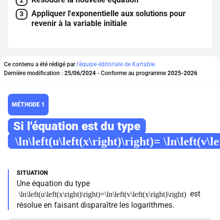
2
Appliquer l'exponentielle aux solutions pour
3
revenir à la variable initiale
Ce contenu a été rédigé par
l'équipe éditoriale de Kartable.
Dernière modification :
25/06/2024
- Conforme au programme
2025-2026
MÉTHODE 1
Si l'équation est du type
\ln\left(u\left(x\right)\right)= \ln\left(v\l
Une équation du type
est
\ln\left(u\left(x\right)\right)=\ln\left(v\left(x\right)\right)
résolue en faisant disparaître les logarithmes.