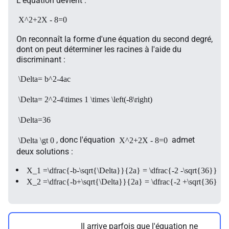
L'équation devient :
X^2+2X - 8=0
On reconnaît la forme d'une équation du second degré,
dont on peut déterminer les racines à l'aide du
discriminant :
\Delta= b^2-4ac
\Delta= 2^2-4\times 1 \times \left(-8\right)
\Delta=36
, donc l'équation
admet
\Delta \gt 0
X^2+2X - 8=0
deux solutions :
X_1 =\dfrac{-b-\sqrt{\Delta}}{2a} = \dfrac{-2 -\sqrt{36}}{2\
X_2 =\dfrac{-b+\sqrt{\Delta}}{2a} = \dfrac{-2 +\sqrt{36}}{2
Il arrive parfois que l'équation ne