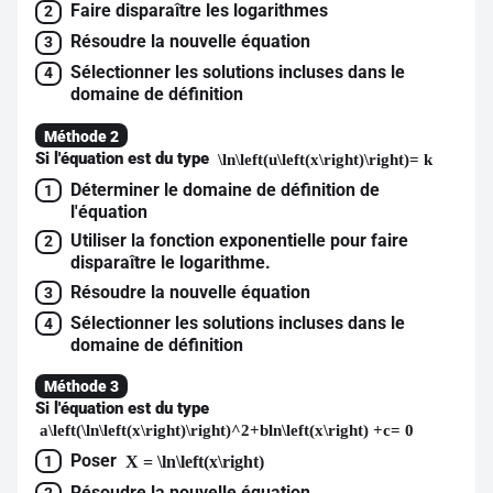
Faire disparaître les logarithmes
2
Résoudre la nouvelle équation
3
Sélectionner les solutions incluses dans le
4
domaine de définition
Méthode 2
Si l'équation est du type
\ln\left(u\left(x\right)\right)= k
Déterminer le domaine de définition de
1
l'équation
Utiliser la fonction exponentielle pour faire
2
disparaître le logarithme.
Résoudre la nouvelle équation
3
Sélectionner les solutions incluses dans le
4
domaine de définition
Méthode 3
Si l'équation est du type
a\left(\ln\left(x\right)\right)^2+bln\left(x\right) +c= 0
Poser
X = \ln\left(x\right)
1
Résoudre la nouvelle équation