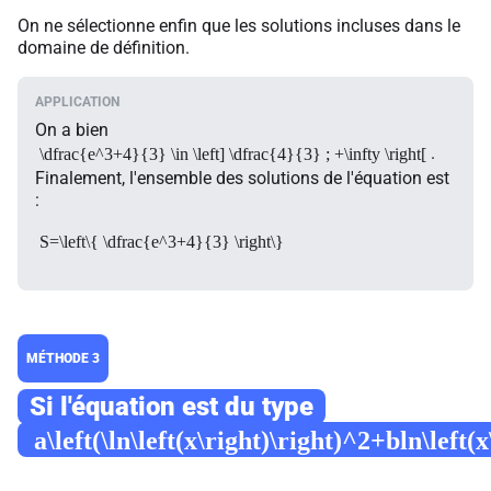
On ne sélectionne enfin que les solutions incluses dans le
domaine de définition.
On a bien
.
\dfrac{e^3+4}{3} \in \left] \dfrac{4}{3} ; +\infty \right[
Finalement, l'ensemble des solutions de l'équation est
:
S=\left\{ \dfrac{e^3+4}{3} \right\}
MÉTHODE 3
Si l'équation est du type
a\left(\ln\left(x\right)\right)^2+bln\left(