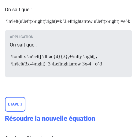
On sait que :
\ln\left(u\left(x\right)\right)=k \Leftrightarrow u\left(x\right) =e^k
On sait que :
,
\forall x \in\left] \dfrac{4}{3};+\infty \right[
\ln\left(3x-4\right)=3 \Leftrightarrow 3x-4 =e^3
ETAPE 3
Résoudre la nouvelle équation