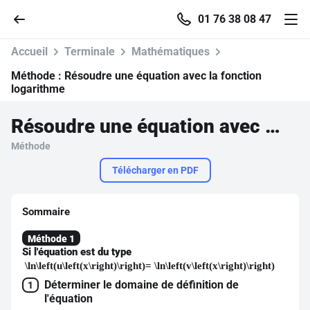
01 76 38 08 47
Accueil
Terminale
Mathématiques
Méthode :
Résoudre une équation avec la fonction
logarithme
Accueil
Résoudre une équation avec la fonction logarithme
Méthode
Parcourir
Télécharger en PDF
Recherche
Sommaire
Se connecter
Méthode 1
Si l'équation est du type
\ln\left(u\left(x\right)\right)= \ln\left(v\left(x\right)\right)
S'inscrire gratuitement
Déterminer le domaine de définition de
1
Pour profiter de 10 contenus offerts.
l'équation