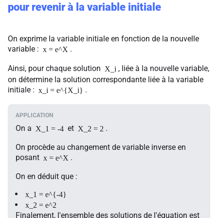
pour revenir à la variable initiale
On exprime la variable initiale en fonction de la nouvelle
variable :
.
x = e^X
Ainsi, pour chaque solution
, liée à la nouvelle variable,
X_i
on détermine la solution correspondante liée à la variable
initiale :
.
x_i = e^{X_i}
On a
et
.
X_1 = -4
X_2 = 2
On procède au changement de variable inverse en
posant
.
x = e^X
On en déduit que :
x_1 = e^{-4}
x_2 = e^2
Finalement, l'ensemble des solutions de l'équation est