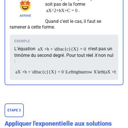
soit pas de la forme
.
aX^2+bX+C = 0
Quand c'est le cas, il faut se
ramener à cette forme.
L'équation
n'est pas un
aX +b + \dfrac{c}{X} = 0
trinôme du second degré. Pour tout réel
X
non nul
:
aX +b + \dfrac{c}{X} = 0 \Leftrightarrow X\left(aX +b + \d
ETAPE 3
Appliquer l'exponentielle aux solutions