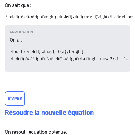
On sait que :
\ln\left(u\left(x\right)\right)=\ln\left(v\left(x\right)\right) \Leftrightarr
On a :
,
\forall x \in\left] \dfrac{1}{2};1 \right[
\ln\left(2x-1\right)=\ln\left(1-x\right) \Leftrightarrow 2x-1 = 1-x
ETAPE 3
Résoudre la nouvelle équation
On résout l'équation obtenue.