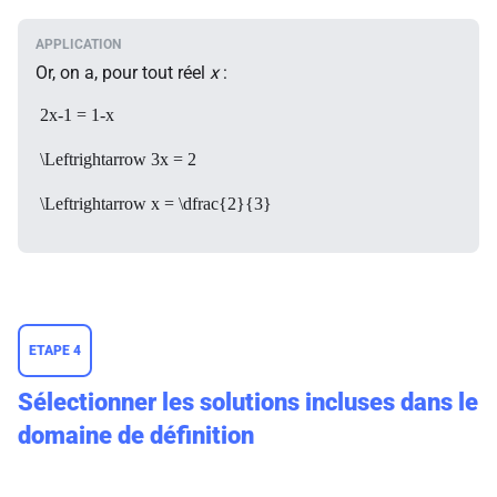
Or, on a, pour tout réel
x
:
2x-1 = 1-x
\Leftrightarrow 3x = 2
\Leftrightarrow x = \dfrac{2}{3}
ETAPE 4
Sélectionner les solutions incluses dans le
domaine de définition