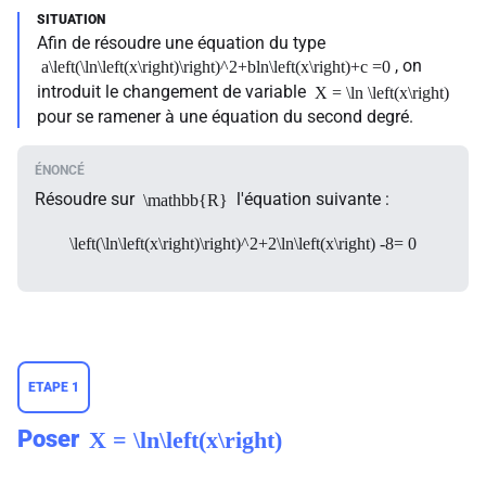
Afin de résoudre une équation du type
, on
a\left(\ln\left(x\right)\right)^2+bln\left(x\right)+c =0
introduit le changement de variable
X = \ln \left(x\right)
pour se ramener à une équation du second degré.
Résoudre sur
l'équation suivante :
\mathbb{R}
\left(\ln\left(x\right)\right)^2+2\ln\left(x\right) -8= 0
ETAPE 1
Poser
X = \ln\left(x\right)