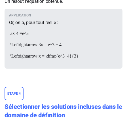
On résout l'équation obtenue.
Or, on a, pour tout réel
x
:
3x-4 =e^3
\Leftrightarrow 3x = e^3 + 4
\Leftrightarrow x = \dfrac{e^3+4}{3}
ETAPE 4
Sélectionner les solutions incluses dans le
domaine de définition