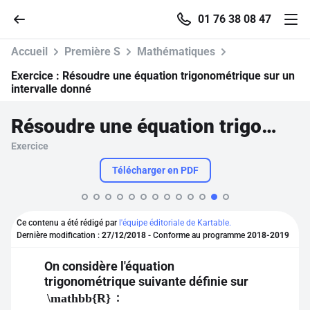
01 76 38 08 47
Accueil
Première S
Mathématiques
Exercice :
Résoudre une équation trigonométrique sur un
intervalle donné
Accueil
Résoudre une équation trigonométrique sur un intervalle donné
Exercice
Parcourir
Télécharger en PDF
Recherche
Ce contenu a été rédigé par
l'équipe éditoriale de Kartable.
Se connecter
Dernière modification :
27/12/2018
- Conforme au programme
2018-2019
On considère l'équation
S'inscrire gratuitement
trigonométrique suivante définie sur
:
Pour profiter de 10 contenus offerts.
\mathbb{R}