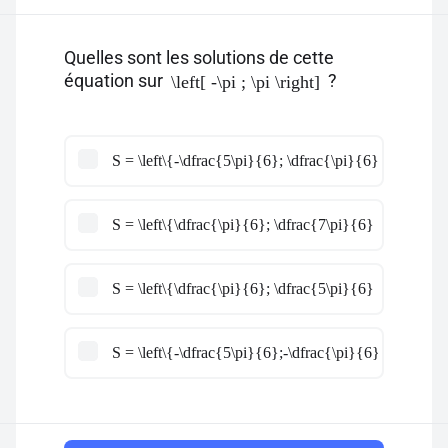
Quelles sont les solutions de cette
équation sur
?
\left[ -\pi ; \pi \right]
S = \left\{-\dfrac{5\pi}{6}; \dfrac{\pi}{6} \right\}
S = \left\{\dfrac{\pi}{6}; \dfrac{7\pi}{6} \right\}
S = \left\{\dfrac{\pi}{6}; \dfrac{5\pi}{6} \right\}
S = \left\{-\dfrac{5\pi}{6};-\dfrac{\pi}{6}; \dfrac{\p