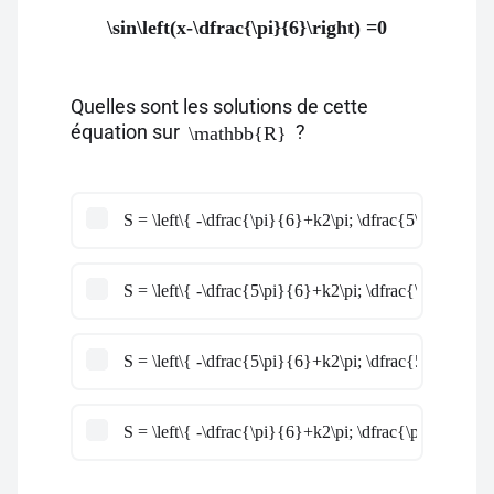
\sin\left(x-\dfrac{\pi}{6}\right) =0
Quelles sont les solutions de cette
équation sur
?
\mathbb{R}
S = \left\{ -\dfrac{\pi}{6}+k2\pi; \dfrac{5\pi}{6}+k2
S = \left\{ -\dfrac{5\pi}{6}+k2\pi; \dfrac{\pi}{6}+k2
S = \left\{ -\dfrac{5\pi}{6}+k2\pi; \dfrac{5\pi}{6}+k
S = \left\{ -\dfrac{\pi}{6}+k2\pi; \dfrac{\pi}{6}+k2\