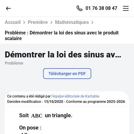
01 76 38 08 47
Accueil
Première
Mathématiques
Problème :
Démontrer la loi des sinus avec le produit
scalaire
Accueil
Démontrer la loi des sinus avec le produit scalaire
Problème
Parcourir
Télécharger en PDF
Recherche
Ce contenu a été rédigé par
l'équipe éditoriale de Kartable.
Se connecter
Dernière modification :
15/10/2020
- Conforme au programme
2025-2026
Soit
un triangle.
ABC
S'inscrire gratuitement
On pose :
Pour profiter de 10 contenus offerts.