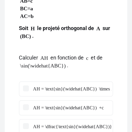
AB=c
BC=a
AC=b
Soit
le projeté orthogonal de
sur
H
A
.
(BC)
Calculer
en fonction de
et de
AH
c
.
\sin(\widehat{ABC})
AH = \text{sin}(\widehat{ABC}) \times 2c
AH = \text{sin}(\widehat{ABC}) +c
AH = \dfrac{\text{sin}(\widehat{ABC})}{c}