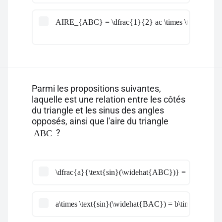
AIRE_{ABC} = \dfrac{1}{2} ac \times \text{sin}(
Parmi les propositions suivantes,
laquelle est une relation entre les côtés
du triangle et les sinus des angles
opposés, ainsi que l'aire du triangle
?
ABC
\dfrac{a}{\text{sin}(\widehat{ABC})} = \dfrac{b}
a\times \text{sin}(\widehat{BAC}) = b\times \text