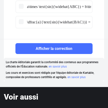
a\times \text{sin}(\widehat{ABC}) = b\times \text
\dfrac{a}{\text{sin}(\widehat{BAC})} = \dfrac{b}
Afficher la correction
La charte éditoriale garantit la conformité des contenus aux programmes
officiels de l'Éducation nationale.
en savoir plus
Les cours et exercices sont rédigés par l'équipe éditoriale de Kartable,
composéee de professeurs certififés et agrégés.
en savoir plus
Voir aussi