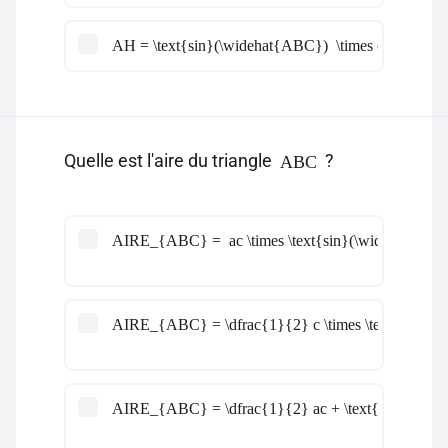
AH = \text{sin}(\widehat{ABC}) \times c
Quelle est l'aire du triangle
?
ABC
AIRE_{ABC} = ac \times \text{sin}(\widehat{AB
AIRE_{ABC} = \dfrac{1}{2} c \times \text{cos}(
AIRE_{ABC} = \dfrac{1}{2} ac + \text{sin}(\wid