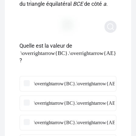
du triangle équilatéral
BCE
de côté
a
.
Quelle est la valeur de
\overrightarrow{BC}.\overrightarrow{AE}
?
\overrightarrow{BC}.\overrightarrow{AE} =\dfrac{
\overrightarrow{BC}.\overrightarrow{AE} =3\dfra
\overrightarrow{BC}.\overrightarrow{AE} =\dfrac