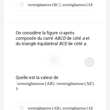
\overrightarrow{BC}.\overrightarrow{AE} =\dfrac
On considère la figure ci-après
composée du carré
ABCD
de côté
a
et
du triangle équilatéral
BCE
de côté
a
.
Quelle est la valeur de
\overrightarrow{AB}.\overrightarrow{AE}
?
\overrightarrow{AB}.\overrightarrow{AE} =-a^2 \lef