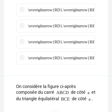
\overrightarrow{BD}.\overrightarrow{BE} =a^2\times
\overrightarrow{BD}.\overrightarrow{BE} =-a^2\time
\overrightarrow{BD}.\overrightarrow{BE} =a^2\times
\overrightarrow{BD}.\overrightarrow{BE} =a^2\times
On considère la figure ci-après
composée du carré
de côté
et
ABCD
a
du triangle équilatéral
de côté
.
BCE
a