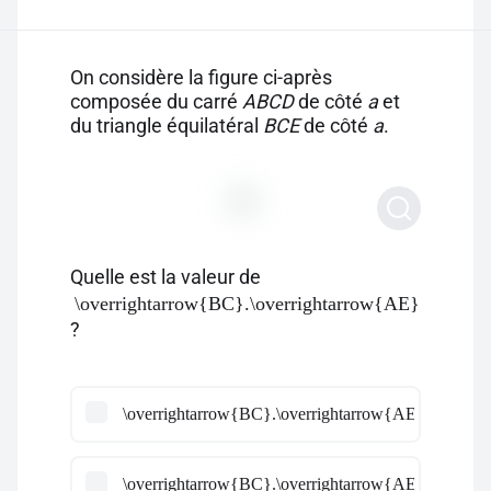
On considère la figure ci-après
composée du carré
ABCD
de côté
a
et
du triangle équilatéral
BCE
de côté
a
.
Quelle est la valeur de
\overrightarrow{BC}.\overrightarrow{AE}
?
\overrightarrow{BC}.\overrightarrow{AE} =\dfrac
\overrightarrow{BC}.\overrightarrow{AE} =\dfrac{