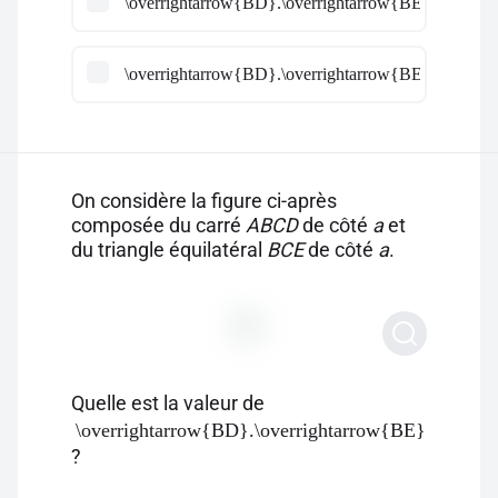
\overrightarrow{BD}.\overrightarrow{BE} =a^2\times
\overrightarrow{BD}.\overrightarrow{BE} =a^2\times
On considère la figure ci-après
composée du carré
ABCD
de côté
a
et
du triangle équilatéral
BCE
de côté
a
.
Quelle est la valeur de
\overrightarrow{BD}.\overrightarrow{BE}
?