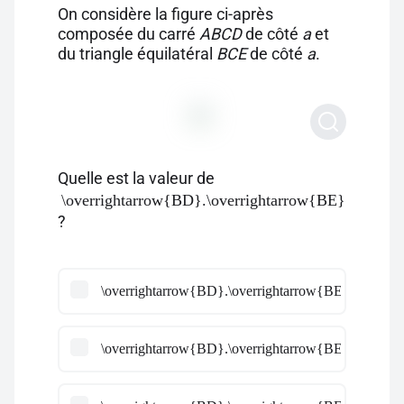
On considère la figure ci-après
composée du carré
ABCD
de côté
a
et
du triangle équilatéral
BCE
de côté
a
.
Quelle est la valeur de
\overrightarrow{BD}.\overrightarrow{BE}
?
\overrightarrow{BD}.\overrightarrow{BE} =a^2\times 
\overrightarrow{BD}.\overrightarrow{BE} =a^2\times