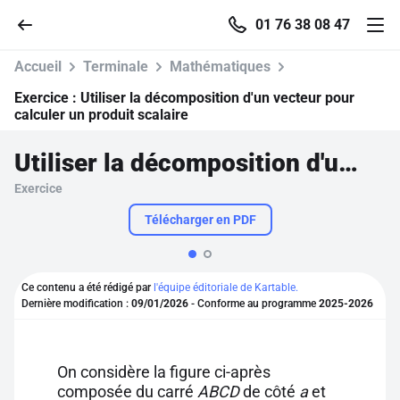
01 76 38 08 47
Accueil
Terminale
Mathématiques
Exercice :
Utiliser la décomposition d'un vecteur pour
calculer un produit scalaire
Accueil
Utiliser la décomposition d'un vecteur pour calculer un produit scalaire
Exercice
Parcourir
Télécharger en PDF
Recherche
Ce contenu a été rédigé par
l'équipe éditoriale de Kartable.
Se connecter
Dernière modification :
09/01/2026
- Conforme au programme
2025-2026
S'inscrire gratuitement
On considère la figure ci-après
Pour profiter de 10 contenus offerts.
composée du carré
ABCD
de côté
a
et