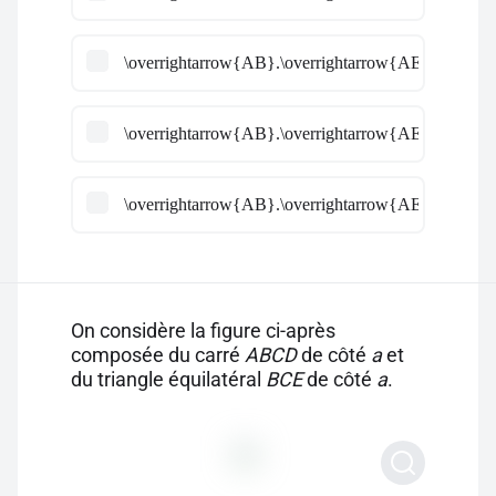
\overrightarrow{AB}.\overrightarrow{AE} =a^2 \left
\overrightarrow{AB}.\overrightarrow{AE} =a^2 \left
\overrightarrow{AB}.\overrightarrow{AE} =a^2 \left
On considère la figure ci-après
composée du carré
ABCD
de côté
a
et
du triangle équilatéral
BCE
de côté
a
.