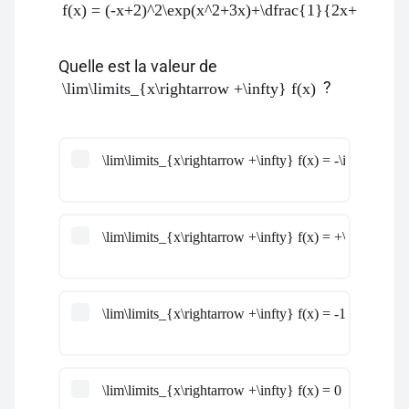
f(x) = (-x+2)^2\exp(x^2+3x)+\dfrac{1}{2x+5}
Quelle est la valeur de
?
\lim\limits_{x\rightarrow +\infty} f(x)
\lim\limits_{x\rightarrow +\infty} f(x) = -\infty
\lim\limits_{x\rightarrow +\infty} f(x) = +\infty
\lim\limits_{x\rightarrow +\infty} f(x) = -1
\lim\limits_{x\rightarrow +\infty} f(x) = 0