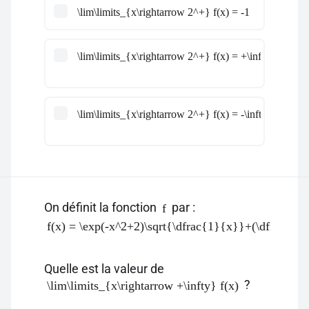
\lim\limits_{x\rightarrow 2^+} f(x) = -1
\lim\limits_{x\rightarrow 2^+} f(x) = +\infty
\lim\limits_{x\rightarrow 2^+} f(x) = -\infty
On définit la fonction
par :
f
f(x) = \exp(-x^2+2)\sqrt{\dfrac{1}{x}}+(\dfrac{1
Quelle est la valeur de
?
\lim\limits_{x\rightarrow +\infty} f(x)