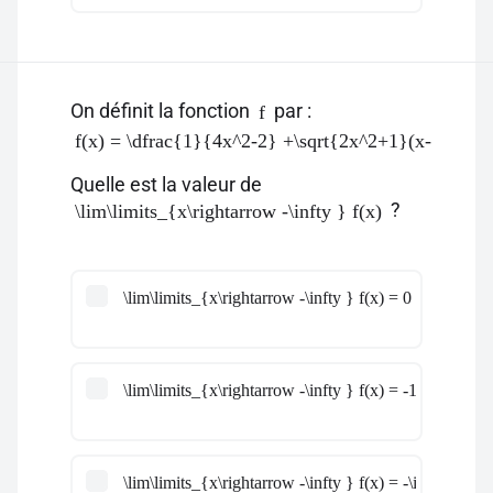
On définit la fonction
par :
f
f(x) = \dfrac{1}{4x^2-2} +\sqrt{2x^2+1}(x-1)^2
Quelle est la valeur de
?
\lim\limits_{x\rightarrow -\infty } f(x)
\lim\limits_{x\rightarrow -\infty } f(x) = 0
\lim\limits_{x\rightarrow -\infty } f(x) = -1
\lim\limits_{x\rightarrow -\infty } f(x) = -\infty