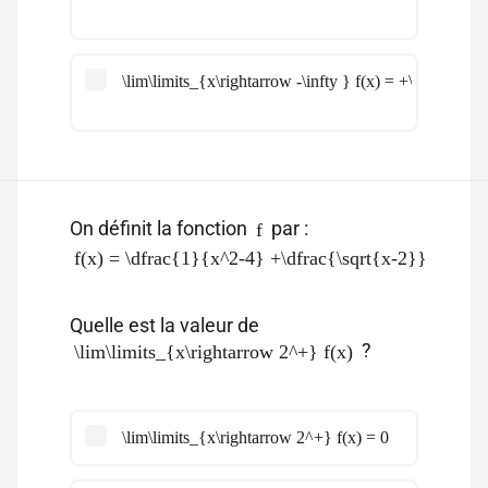
\lim\limits_{x\rightarrow -\infty } f(x) = +\infty
On définit la fonction
par :
f
f(x) = \dfrac{1}{x^2-4} +\dfrac{\sqrt{x-2}}{x-3}
Quelle est la valeur de
?
\lim\limits_{x\rightarrow 2^+} f(x)
\lim\limits_{x\rightarrow 2^+} f(x) = 0