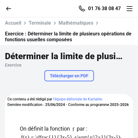
01 76 38 08 47
Accueil
Terminale
Mathématiques
Exercice :
Déterminer la limite de plusieurs opérations de
fonctions usuelles composées
Accueil
Déterminer la limite de plusieurs opérations de fonctions usuelles composées
Exercice
Parcourir
Télécharger en PDF
Recherche
Ce contenu a été rédigé par
l'équipe éditoriale de Kartable.
Se connecter
Dernière modification :
25/06/2024
- Conforme au programme
2025-2026
S'inscrire gratuitement
On définit la fonction
par :
f
Pour profiter de 10 contenus offerts.
f(x) = \dfrac{1}{3x-5} +\sqrt{x^2+1}(3x-1)^2