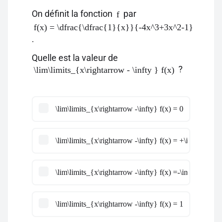
On définit la fonction
par
f
f(x) = \dfrac{\dfrac{1}{x}}{-4x^3+3x^2-1}
.
Quelle est la valeur de
?
\lim\limits_{x\rightarrow - \infty } f(x)
\lim\limits_{x\rightarrow -\infty} f(x) = 0
\lim\limits_{x\rightarrow -\infty} f(x) = +\infty
\lim\limits_{x\rightarrow -\infty} f(x) =-\infty
\lim\limits_{x\rightarrow -\infty} f(x) = 1