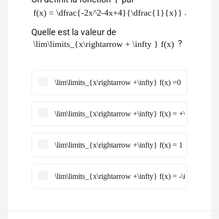
f
.
f(x) = \dfrac{-2x^2-4x+4}{\dfrac{1}{x}}
Quelle est la valeur de
?
\lim\limits_{x\rightarrow + \infty } f(x)
\lim\limits_{x\rightarrow +\infty} f(x) =0
\lim\limits_{x\rightarrow +\infty} f(x) = +\infty
\lim\limits_{x\rightarrow +\infty} f(x) = 1
\lim\limits_{x\rightarrow +\infty} f(x) = -\infty