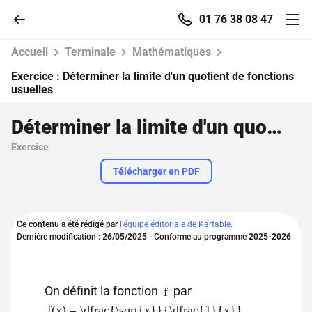
01 76 38 08 47
Accueil
Terminale
Mathématiques
Exercice :
Déterminer la limite d'un quotient de fonctions
usuelles
Accueil
Déterminer la limite d'un quotient de fonctions usuelles
Exercice
Parcourir
Télécharger en PDF
Recherche
Ce contenu a été rédigé par
l'équipe éditoriale de Kartable.
Se connecter
Dernière modification :
26/05/2025
- Conforme au programme
2025-2026
S'inscrire gratuitement
On définit la fonction
par
f
Pour profiter de 10 contenus offerts.
.
f(x) = \dfrac{\sqrt{x}}{\dfrac{1}{x}}