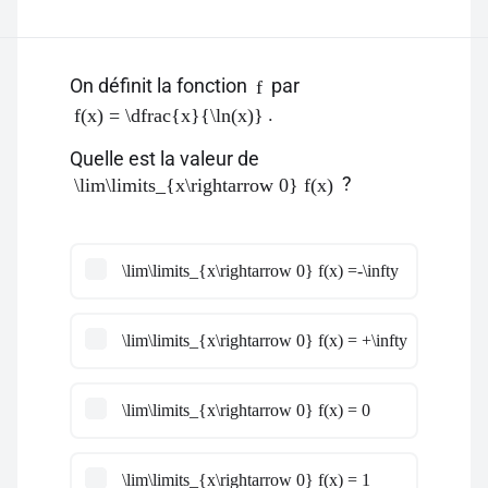
On définit la fonction
par
f
.
f(x) = \dfrac{x}{\ln(x)}
Quelle est la valeur de
?
\lim\limits_{x\rightarrow 0} f(x)
\lim\limits_{x\rightarrow 0} f(x) =-\infty
\lim\limits_{x\rightarrow 0} f(x) = +\infty
\lim\limits_{x\rightarrow 0} f(x) = 0
\lim\limits_{x\rightarrow 0} f(x) = 1