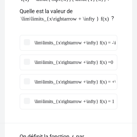
Quelle est la valeur de
?
\lim\limits_{x\rightarrow + \infty } f(x)
\lim\limits_{x\rightarrow +\infty} f(x) = -\infty
\lim\limits_{x\rightarrow +\infty} f(x) =0
\lim\limits_{x\rightarrow +\infty} f(x) = +\infty
\lim\limits_{x\rightarrow +\infty} f(x) = 1
On définit la fonction
par