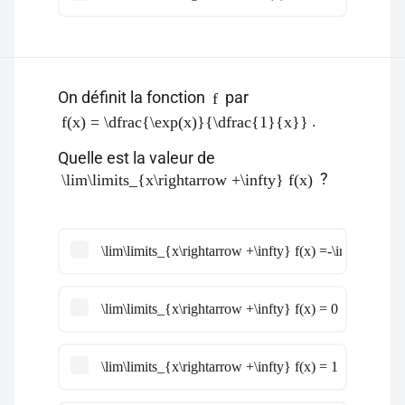
On définit la fonction
par
f
.
f(x) = \dfrac{\exp(x)}{\dfrac{1}{x}}
Quelle est la valeur de
?
\lim\limits_{x\rightarrow +\infty} f(x)
\lim\limits_{x\rightarrow +\infty} f(x) =-\infty
\lim\limits_{x\rightarrow +\infty} f(x) = 0
\lim\limits_{x\rightarrow +\infty} f(x) = 1