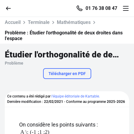
01 76 38 08 47
Accueil
Terminale
Mathématiques
Problème :
Étudier l'orthogonalité de deux droites dans
l'espace
Accueil
Étudier l'orthogonalité de deux droites dans l'espace
Problème
Parcourir
Télécharger en PDF
Recherche
Ce contenu a été rédigé par
l'équipe éditoriale de Kartable.
Se connecter
Dernière modification :
22/02/2021
- Conforme au programme
2025-2026
S'inscrire gratuitement
On considère les points suivants :
Pour profiter de 10 contenus offerts.
A \: (-1 ;1 ;2)