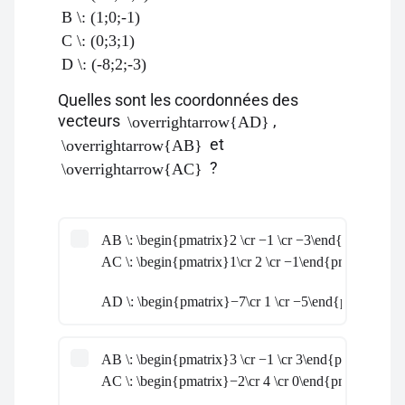
B \: (1;0;-1)
C \: (0;3;1)
D \: (-8;2;-3)
Quelles sont les coordonnées des
vecteurs
,
\overrightarrow{AD}
et
\overrightarrow{AB}
?
\overrightarrow{AC}
AB \: \begin{pmatrix}2 \cr −1 \cr −3\end{pmatrix}
AC \: \begin{pmatrix}1\cr 2 \cr −1\end{pmatrix}
AD \: \begin{pmatrix}−7\cr 1 \cr −5\end{pmatrix}
AB \: \begin{pmatrix}3 \cr −1 \cr 3\end{pmatrix}
AC \: \begin{pmatrix}−2\cr 4 \cr 0\end{pmatrix}