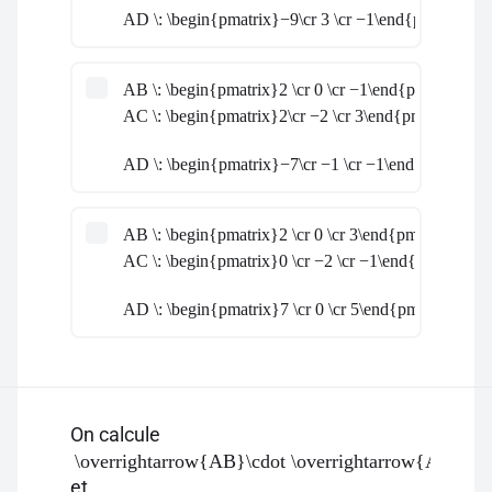
AD \: \begin{pmatrix}−9\cr 3 \cr −1\end{pmatrix}
AB \: \begin{pmatrix}2 \cr 0 \cr −1\end{pmatrix}
AC \: \begin{pmatrix}2\cr −2 \cr 3\end{pmatrix}
AD \: \begin{pmatrix}−7\cr −1 \cr −1\end{pmatrix}
AB \: \begin{pmatrix}2 \cr 0 \cr 3\end{pmatrix}
AC \: \begin{pmatrix}0 \cr −2 \cr −1\end{pmatrix}
AD \: \begin{pmatrix}7 \cr 0 \cr 5\end{pmatrix}
On calcule
\overrightarrow{AB}\cdot \overrightarrow{AD}
et