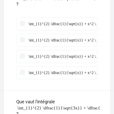
?
\int_{1}^{2} \dfrac{1}{\sqrt{x}} + x^2 \, \mathrm{
\int_{1}^{2} \dfrac{1}{\sqrt{x}} + x^2 \, \mathrm{
\int_{1}^{2} \dfrac{1}{\sqrt{x}} + x^2 \, \mathrm{
\int_{1}^{2} \dfrac{1}{\sqrt{x}} + x^2 \, \mathrm{
Que vaut l'intégrale
\int_{1}^{2} \dfrac{1}{\sqrt{3x}} + \dfrac{1}{\sq
?