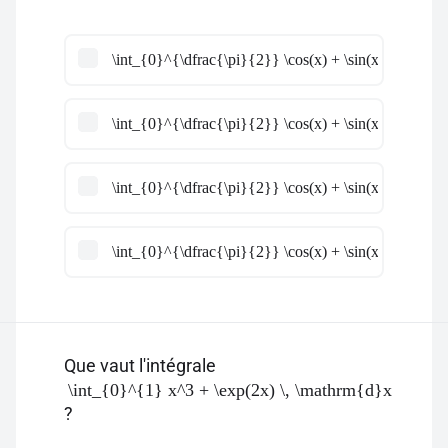
\int_{0}^{\dfrac{\pi}{2}} \cos(x) + \sin(x) \, \math
\int_{0}^{\dfrac{\pi}{2}} \cos(x) + \sin(x) \, \math
\int_{0}^{\dfrac{\pi}{2}} \cos(x) + \sin(x) \, \math
\int_{0}^{\dfrac{\pi}{2}} \cos(x) + \sin(x) \, \math
Que vaut l'intégrale
\int_{0}^{1} x^3 + \exp(2x) \, \mathrm{d}x
?