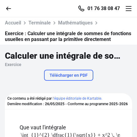
01 76 38 08 47
Accueil
Terminale
Mathématiques
Exercice :
Calculer une intégrale de sommes de fonctions
usuelles en passant par la primitive directement
Accueil
Calculer une intégrale de sommes de fonctions usuelles en passant par la primitive directement
Exercice
Parcourir
Télécharger en PDF
Recherche
Ce contenu a été rédigé par
l'équipe éditoriale de Kartable.
Se connecter
Dernière modification :
26/05/2025
- Conforme au programme
2025-2026
S'inscrire gratuitement
Que vaut l'intégrale
Pour profiter de 10 contenus offerts.
\int_{1}^{2} \dfrac{1}{\sqrt{x}} + x^2 \, \mathrm