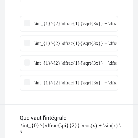
\int_{1}^{2} \dfrac{1}{\sqrt{3x}} + \dfrac{1}{\sqr
\int_{1}^{2} \dfrac{1}{\sqrt{3x}} + \dfrac{1}{\sqrt
\int_{1}^{2} \dfrac{1}{\sqrt{3x}} + \dfrac{1}{\sqrt
\int_{1}^{2} \dfrac{1}{\sqrt{3x}} + \dfrac{1}{\sqrt
Que vaut l'intégrale
\int_{0}^{\dfrac{\pi}{2}} \cos(x) + \sin(x) \, \mat
?