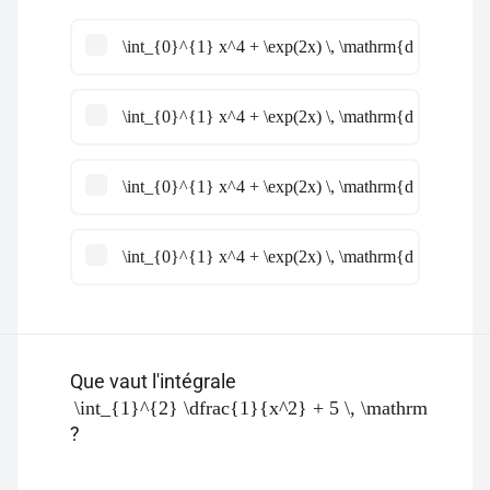
\int_{0}^{1} x^4 + \exp(2x) \, \mathrm{d}x = 1 - \e
\int_{0}^{1} x^4 + \exp(2x) \, \mathrm{d}x = 1 + \
\int_{0}^{1} x^4 + \exp(2x) \, \mathrm{d}x = \dfra
\int_{0}^{1} x^4 + \exp(2x) \, \mathrm{d}x = 1 + \e
Que vaut l'intégrale
\int_{1}^{2} \dfrac{1}{x^2} + 5 \, \mathrm{d}x
?