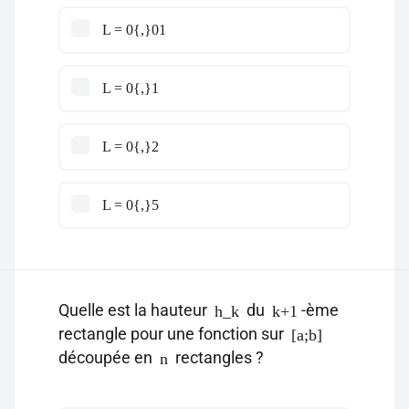
L = 0{,}01
L = 0{,}1
L = 0{,}2
L = 0{,}5
Quelle est la hauteur
du
-ème
h_k
k+1
rectangle pour une fonction sur
[a;b]
découpée en
rectangles ?
n