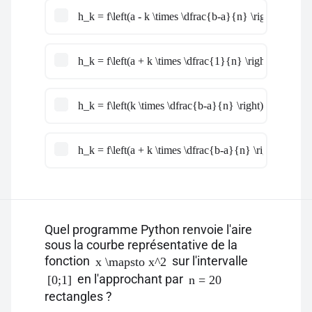
h_k = f\left(a - k \times \dfrac{b-a}{n} \right)
h_k = f\left(a + k \times \dfrac{1}{n} \right)
h_k = f\left(k \times \dfrac{b-a}{n} \right)
h_k = f\left(a + k \times \dfrac{b-a}{n} \right)
Quel programme Python renvoie l'aire
sous la courbe représentative de la
fonction
sur l'intervalle
x \mapsto x^2
en l'approchant par
[0;1]
n = 20
rectangles ?