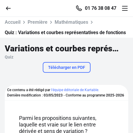
01 76 38 08 47
Accueil
Première
Mathématiques
Quiz :
Variations et courbes représentatives de fonctions
Variations et courbes représentatives de fonctions
Accueil
Quiz
Parcourir
Télécharger en PDF
Recherche
Ce contenu a été rédigé par
l'équipe éditoriale de Kartable.
Dernière modification :
03/05/2023
- Conforme au programme
2025-2026
Se connecter
S'inscrire gratuitement
Parmi les propositions suivantes,
laquelle est vraie sur le lien entre
Pour profiter de 10 contenus offerts.
dérivée et sens de variation ?