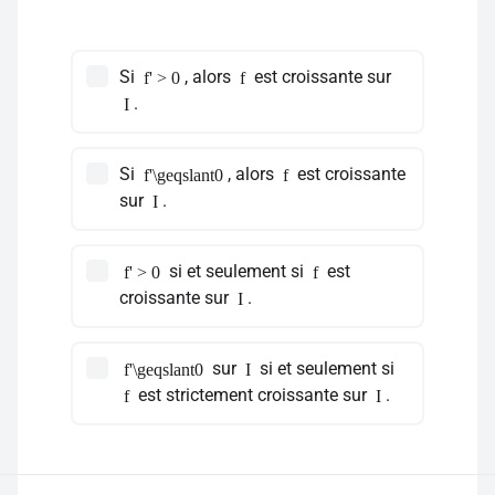
Si
, alors
est croissante sur
f' > 0
f
.
I
Si
, alors
est croissante
f'\geqslant0
f
sur
.
I
si et seulement si
est
f' > 0
f
croissante sur
.
I
sur
si et seulement si
f'\geqslant0
I
est strictement croissante sur
.
f
I