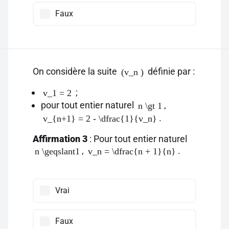
Faux
On considère la suite
définie par :
(v_n )
;
v_1 = 2
pour tout entier naturel
,
n \gt 1
.
v_{n+1} = 2 - \dfrac{1}{v_n}
Affirmation 3
: Pour tout entier naturel
,
.
n \geqslant1
v_n = \dfrac{n + 1}{n}
Vrai
Faux