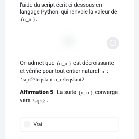
l'aide du script écrit ci-dessous en
langage Python, qui renvoie la valeur de
.
(u_n )
On admet que
est décroissante
(u_n )
et vérifie pour tout entier naturel
:
n
\sqrt2\leqslant u_n\leqslant2
Affirmation 5
: La suite
converge
(u_n )
vers
.
\sqrt2
Vrai