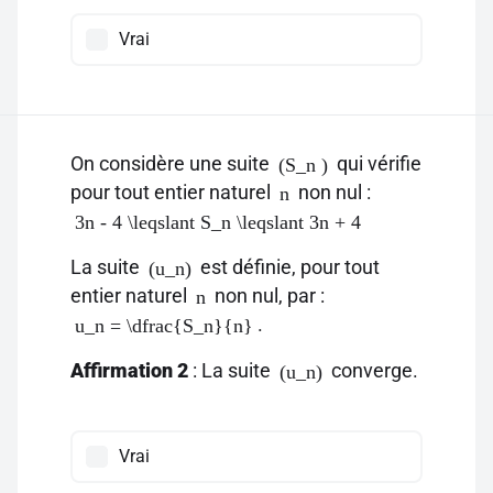
Vrai
On considère une suite
qui vérifie
(S_n )
pour tout entier naturel
non nul :
n
3n - 4 \leqslant S_n \leqslant 3n + 4
La suite
est définie, pour tout
(u_n)
entier naturel
non nul, par :
n
.
u_n = \dfrac{S_n}{n}
Affirmation 2
: La suite
converge.
(u_n)
Vrai