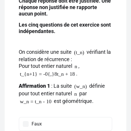
Chaque réponse doit être justifiée. Une
réponse non justifiée ne rapporte
aucun point.
Les cinq questions de cet exercice sont
indépendantes.
On considère une suite
vérifiant la
(t_n)
relation de récurrence :
Pour tout entier naturel
,
n
.
t_{n+1} = -0{,}8t_n + 18
Affirmation 1
: La suite
définie
(w_n)
pour tout entier naturel
par
n
est géométrique.
w_n = t_n - 10
Faux