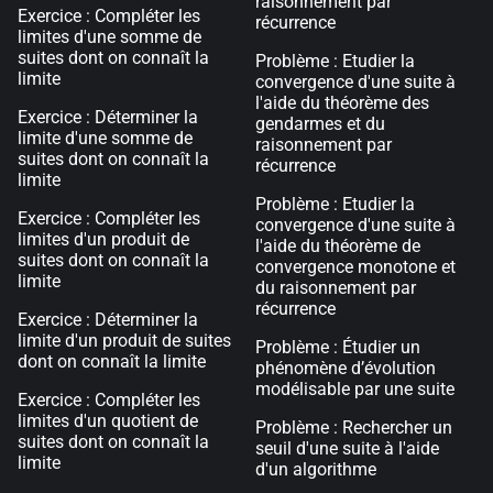
raisonnement par
Exercice : Compléter les
récurrence
limites d'une somme de
suites dont on connaît la
Problème : Etudier la
limite
convergence d'une suite à
l'aide du théorème des
Exercice : Déterminer la
gendarmes et du
limite d'une somme de
raisonnement par
suites dont on connaît la
récurrence
limite
Problème : Etudier la
Exercice : Compléter les
convergence d'une suite à
limites d'un produit de
l'aide du théorème de
suites dont on connaît la
convergence monotone et
limite
du raisonnement par
récurrence
Exercice : Déterminer la
limite d'un produit de suites
Problème : Étudier un
dont on connaît la limite
phénomène d’évolution
modélisable par une suite
Exercice : Compléter les
limites d'un quotient de
Problème : Rechercher un
suites dont on connaît la
seuil d'une suite à l'aide
limite
d'un algorithme