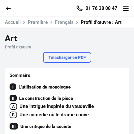
01 76 38 08 47
Accueil
Première
Français
Profil d'œuvre :
Art
Art
Profil d'œuvre
Accueil
Télécharger en PDF
Parcourir
Sommaire
Recherche
L'utilisation du monologue
I
La construction de la pièce
Se connecter
II
Une intrigue inspirée du vaudeville
A
Une comédie où le drame couve
B
S'inscrire gratuitement
Une critique de la société
III
Pour profiter de 10 contenus offerts.