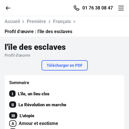
01 76 38 08 47
Accueil
Première
Français
Profil d'œuvre :
l'île des esclaves
l'île des esclaves
Accueil
Profil d'œuvre
Parcourir
Télécharger en PDF
Recherche
Sommaire
L'île, un lieu clos
I
Se connecter
La Révolution en marche
II
S'inscrire gratuitement
L'utopie
III
Amour et exotisme
Pour profiter de 10 contenus offerts.
A