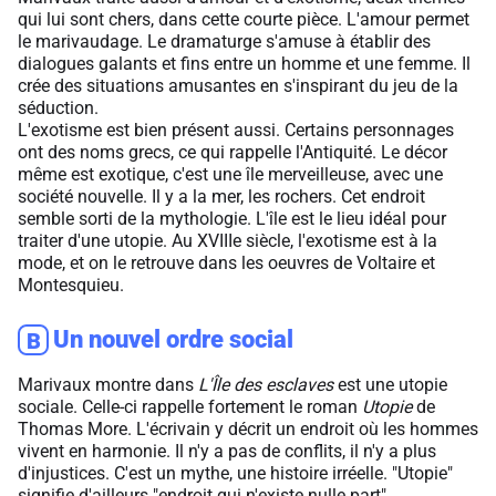
qui lui sont chers, dans cette courte pièce. L'amour permet
le marivaudage. Le dramaturge s'amuse à établir des
dialogues galants et fins entre un homme et une femme. Il
crée des situations amusantes en s'inspirant du jeu de la
séduction.
L'exotisme est bien présent aussi. Certains personnages
ont des noms grecs, ce qui rappelle l'Antiquité. Le décor
même est exotique, c'est une île merveilleuse, avec une
société nouvelle. Il y a la mer, les rochers. Cet endroit
semble sorti de la mythologie. L'île est le lieu idéal pour
traiter d'une utopie. Au XVIIIe siècle, l'exotisme est à la
mode, et on le retrouve dans les oeuvres de Voltaire et
Montesquieu.
Un nouvel ordre social
B
Marivaux montre dans
L'Île des esclaves
est une utopie
sociale. Celle-ci rappelle fortement le roman
Utopie
de
Thomas More. L'écrivain y décrit un endroit où les hommes
vivent en harmonie. Il n'y a pas de conflits, il n'y a plus
d'injustices. C'est un mythe, une histoire irréelle. "Utopie"
signifie d'ailleurs "endroit qui n'existe nulle part".