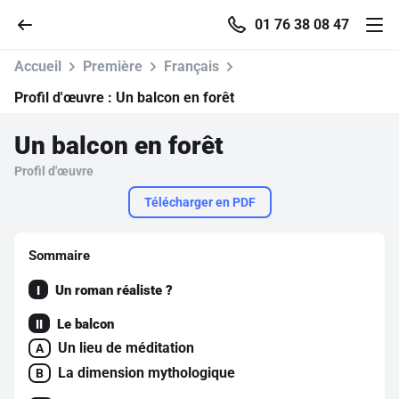
01 76 38 08 47
Accueil
Première
Français
Profil d'œuvre :
Un balcon en forêt
Un balcon en forêt
Accueil
Profil d'œuvre
Parcourir
Télécharger en PDF
Recherche
Sommaire
Un roman réaliste ?
I
Se connecter
Le balcon
II
S'inscrire gratuitement
Un lieu de méditation
A
La dimension mythologique
B
Pour profiter de 10 contenus offerts.