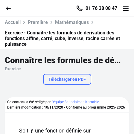
01 76 38 08 47
Accueil
Première
Mathématiques
Exercice :
Connaître les formules de dérivation des
fonctions affine, carré, cube, inverse, racine carrée et
puissance
Accueil
Connaître les formules de dérivation des fonctions affine, carré, cube, inverse, racine carrée et puissance
Parcourir
Exercice
Télécharger en PDF
Recherche
Se connecter
Ce contenu a été rédigé par
l'équipe éditoriale de Kartable.
Dernière modification :
10/11/2020
- Conforme au programme
2025-2026
S'inscrire gratuitement
Pour profiter de 10 contenus offerts.
Soit
une fonction définie sur
f