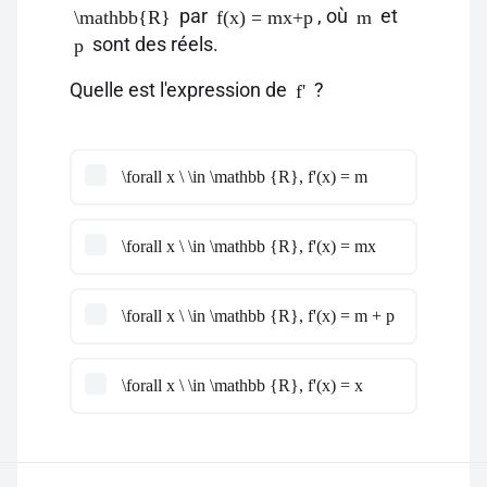
par
, où
et
\mathbb{R}
f(x) = mx+p
m
sont des réels.
p
Quelle est l'expression de
?
f'
\forall x \ \in \mathbb {R}, f'(x) = m
\forall x \ \in \mathbb {R}, f'(x) = mx
\forall x \ \in \mathbb {R}, f'(x) = m + p
\forall x \ \in \mathbb {R}, f'(x) = x