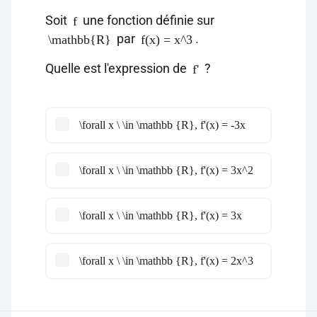
Soit
une fonction définie sur
f
par
.
\mathbb{R}
f(x) = x^3
Quelle est l'expression de
?
f'
\forall x \ \in \mathbb {R}, f'(x) = -3x
\forall x \ \in \mathbb {R}, f'(x) = 3x^2
\forall x \ \in \mathbb {R}, f'(x) = 3x
\forall x \ \in \mathbb {R}, f'(x) = 2x^3