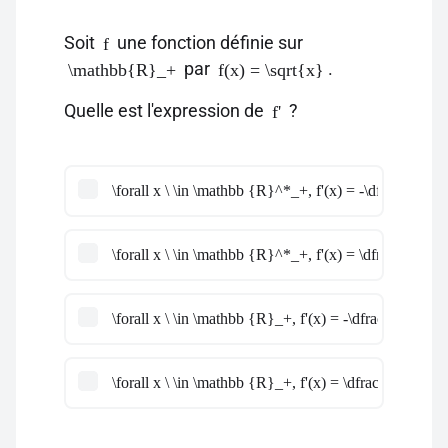
Soit
une fonction définie sur
f
par
.
\mathbb{R}_+
f(x) = \sqrt{x}
Quelle est l'expression de
?
f'
\forall x \ \in \mathbb {R}^*_+, f'(x) = -\dfrac{1}{2
\forall x \ \in \mathbb {R}^*_+, f'(x) = \dfrac{1}{2\
\forall x \ \in \mathbb {R}_+, f'(x) = -\dfrac{1}{x}
\forall x \ \in \mathbb {R}_+, f'(x) = \dfrac{1}{2\sqr