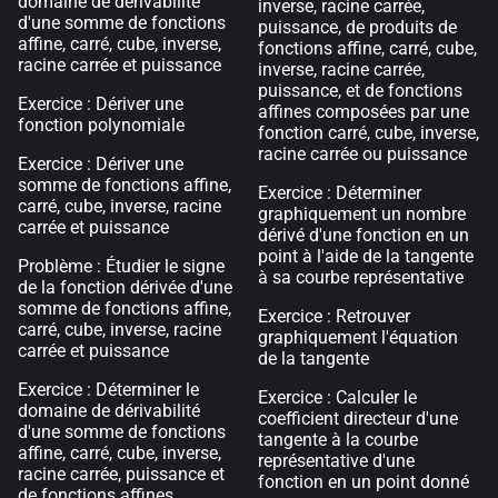
domaine de dérivabilité
inverse, racine carrée,
d'une somme de fonctions
puissance, de produits de
affine, carré, cube, inverse,
fonctions affine, carré, cube,
racine carrée et puissance
inverse, racine carrée,
puissance, et de fonctions
Exercice : Dériver une
affines composées par une
fonction polynomiale
fonction carré, cube, inverse,
racine carrée ou puissance
Exercice : Dériver une
somme de fonctions affine,
Exercice : Déterminer
carré, cube, inverse, racine
graphiquement un nombre
carrée et puissance
dérivé d'une fonction en un
point à l'aide de la tangente
Problème : Étudier le signe
à sa courbe représentative
de la fonction dérivée d'une
somme de fonctions affine,
Exercice : Retrouver
carré, cube, inverse, racine
graphiquement l'équation
carrée et puissance
de la tangente
Exercice : Déterminer le
Exercice : Calculer le
domaine de dérivabilité
coefficient directeur d'une
d'une somme de fonctions
tangente à la courbe
affine, carré, cube, inverse,
représentative d'une
racine carrée, puissance et
fonction en un point donné
de fonctions affines