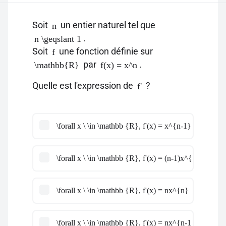
Soit
un entier naturel tel que
n
.
n \geqslant 1
Soit
une fonction définie sur
f
par
.
\mathbb{R}
f(x) = x^n
Quelle est l'expression de
?
f'
\forall x \ \in \mathbb {R}, f'(x) = x^{n-1}
\forall x \ \in \mathbb {R}, f'(x) = (n-1)x^{n}
\forall x \ \in \mathbb {R}, f'(x) = nx^{n}
\forall x \ \in \mathbb {R}, f'(x) = nx^{n-1}