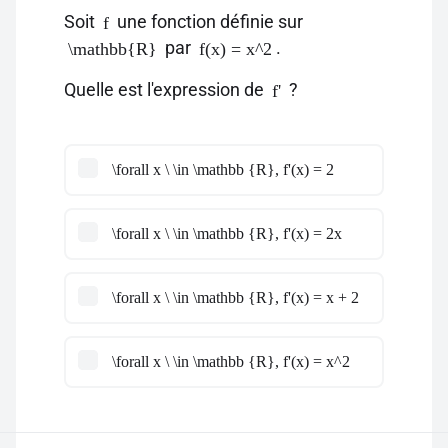
Soit
une fonction définie sur
f
par
.
\mathbb{R}
f(x) = x^2
Quelle est l'expression de
?
f'
\forall x \ \in \mathbb {R}, f'(x) = 2
\forall x \ \in \mathbb {R}, f'(x) = 2x
\forall x \ \in \mathbb {R}, f'(x) = x + 2
\forall x \ \in \mathbb {R}, f'(x) = x^2