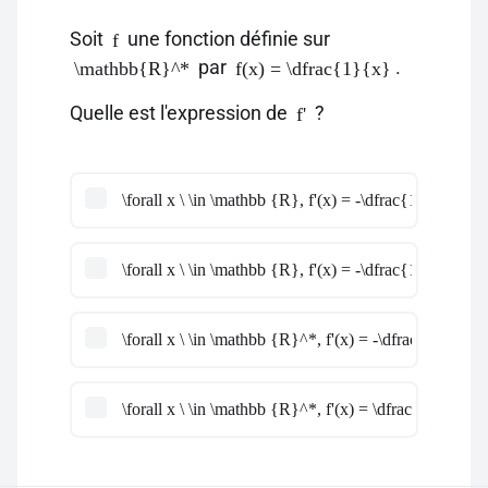
Soit
une fonction définie sur
f
par
.
\mathbb{R}^*
f(x) = \dfrac{1}{x}
Quelle est l'expression de
?
f'
\forall x \ \in \mathbb {R}, f'(x) = -\dfrac{1}{x^2}
\forall x \ \in \mathbb {R}, f'(x) = -\dfrac{1}{2x}
\forall x \ \in \mathbb {R}^*, f'(x) = -\dfrac{1}{x^2}
\forall x \ \in \mathbb {R}^*, f'(x) = \dfrac{1}{2x}