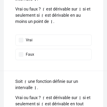
Vrai ou faux ?
est dérivable sur
si et
f
I
seulement si
est dérivable en au
f
moins un point de
.
I
Vrai
Faux
Soit
une fonction définie sur un
f
intervalle
.
I
Vrai ou faux ?
est dérivable sur
si et
f
I
seulement si
est dérivable en tout
f