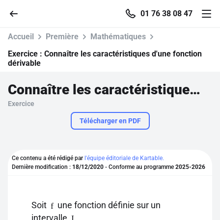
01 76 38 08 47
Accueil
Première
Mathématiques
Exercice :
Connaître les caractéristiques d'une fonction
dérivable
Accueil
Connaître les caractéristiques d'une fonction dérivable
Exercice
Parcourir
Télécharger en PDF
Recherche
Ce contenu a été rédigé par
l'équipe éditoriale de Kartable.
Se connecter
Dernière modification :
18/12/2020
- Conforme au programme
2025-2026
S'inscrire gratuitement
Soit
une fonction définie sur un
f
Pour profiter de 10 contenus offerts.
intervalle
.
I