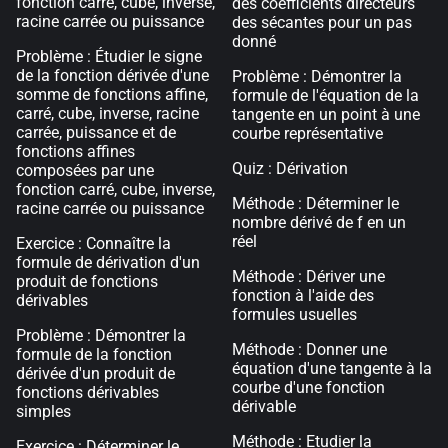
fonction carré, cube, inverse,
des coefficients directeurs
racine carrée ou puissance
des sécantes pour un pas
donné
Problème : Étudier le signe
de la fonction dérivée d'une
Problème : Démontrer la
somme de fonctions affine,
formule de l'équation de la
carré, cube, inverse, racine
tangente en un point à une
carrée, puissance et de
courbe représentative
fonctions affines
Quiz : Dérivation
composées par une
fonction carré, cube, inverse,
Méthode : Déterminer le
racine carrée ou puissance
nombre dérivé de f en un
réel
Exercice : Connaître la
formule de dérivation d'un
Méthode : Dériver une
produit de fonctions
fonction à l'aide des
dérivables
formules usuelles
Problème : Démontrer la
Méthode : Donner une
formule de la fonction
équation d'une tangente à la
dérivée d'un produit de
courbe d'une fonction
fonctions dérivables
dérivable
simples
Méthode : Etudier la
Exercice : Déterminer le