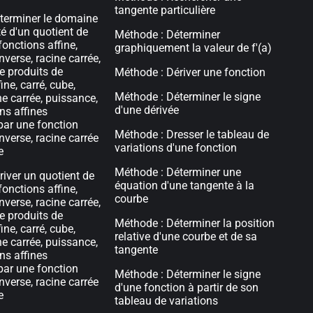
tangente particulière
éterminer le domaine
té d'un quotient de
Méthode : Déterminer
nctions affine,
graphiquement la valeur de f'(a)
inverse, racine carrée,
e produits de
Méthode : Dériver une fonction
ine, carré, cube,
Méthode : Déterminer le signe
ne carrée, puissance,
d'une dérivée
ns affines
ar une fonction
Méthode : Dresser le tableau de
inverse, racine carrée
variations d'une fonction
e
Méthode : Déterminer une
river un quotient de
équation d'une tangente à la
nctions affine,
courbe
inverse, racine carrée,
e produits de
Méthode : Déterminer la position
ine, carré, cube,
relative d'une courbe et de sa
ne carrée, puissance,
tangente
ns affines
ar une fonction
Méthode : Déterminer le signe
inverse, racine carrée
d'une fonction à partir de son
e
tableau de variations