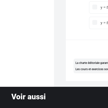
y = f
y = f
La charte éditoriale gara
Les cours et exercices so
Voir aussi