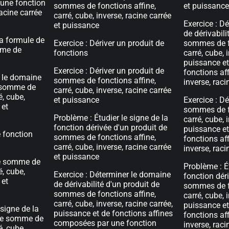
 une fonction
sommes de fonctions affine,
et puissance
racine carrée
carré, cube, inverse, racine carrée
Exercice : D
et puissance
de dérivabili
la formule de
Exercice : Dériver un produit de
sommes de fo
mme de
fonctions
carré, cube, 
puissance et
Exercice : Dériver un produit de
fonctions aff
r le domaine
sommes de fonctions affine,
inverse, raci
e somme de
carré, cube, inverse, racine carrée
é, cube,
et puissance
Exercice : Dé
 et
sommes de fo
Problème : Étudier le signe de la
carré, cube, 
fonction dérivée d'un produit de
puissance et
e fonction
sommes de fonctions affine,
fonctions aff
carré, cube, inverse, racine carrée
inverse, raci
et puissance
ne somme de
Problème : Ét
é, cube,
Exercice : Déterminer le domaine
fonction dér
 et
de dérivabilité d'un produit de
sommes de fo
sommes de fonctions affine,
carré, cube, 
carré, cube, inverse, racine carrée,
puissance et
 signe de la
puissance et de fonctions affines
fonctions aff
une somme de
composées par une fonction
inverse, raci
é, cube,