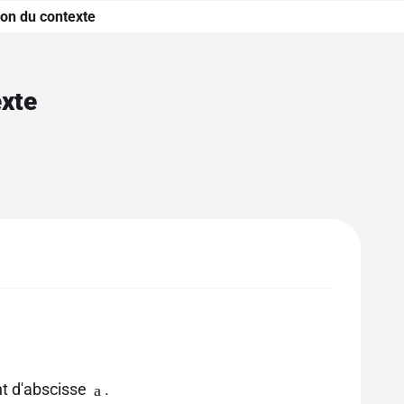
ion du contexte
exte
t d'abscisse
.
a