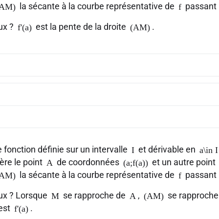
la sécante à la courbe représentative de
passant 
(AM)
f
aux ?
est la pente de la droite
.
f'(a)
(AM)
 fonction définie sur un intervalle
et dérivable en
I
a\in I
ère le point
de coordonnées
et un autre point
A
(a;f(a))
la sécante à la courbe représentative de
passant 
(AM)
f
aux ? Lorsque
se rapproche de
,
se rapproche d
M
A
(AM)
 est
.
f'(a)