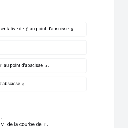
ésentative de
au point d'abscisse
.
f
a
au point d'abscisse
.
f
a
d'abscisse
.
a
.
de la courbe de
.
M
f