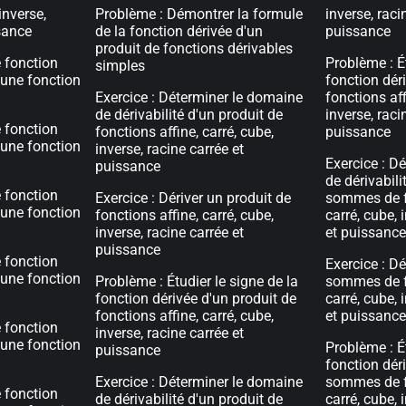
inverse,
Problème : Démontrer la formule
inverse, raci
sance
de la fonction dérivée d'un
puissance
produit de fonctions dérivables
e fonction
Problème : Ét
simples
 une fonction
fonction dér
Exercice : Déterminer le domaine
fonctions aff
de dérivabilité d'un produit de
inverse, raci
e fonction
fonctions affine, carré, cube,
puissance
 une fonction
inverse, racine carrée et
Exercice : D
puissance
de dérivabili
e fonction
Exercice : Dériver un produit de
sommes de fo
 une fonction
fonctions affine, carré, cube,
carré, cube, 
inverse, racine carrée et
et puissance
puissance
e fonction
Exercice : Dé
 une fonction
Problème : Étudier le signe de la
sommes de fo
fonction dérivée d'un produit de
carré, cube, 
fonctions affine, carré, cube,
et puissance
e fonction
inverse, racine carrée et
 une fonction
Problème : Ét
puissance
fonction dér
Exercice : Déterminer le domaine
sommes de fo
e fonction
de dérivabilité d'un produit de
carré, cube, 