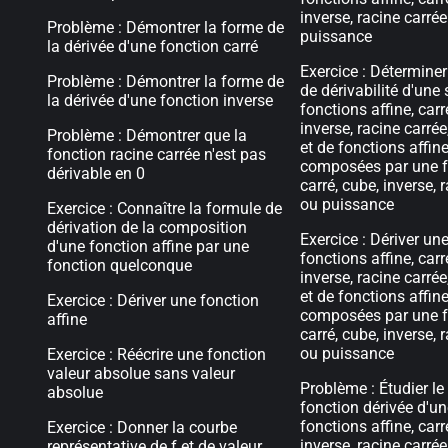
inverse, racine carrée
Problème : Démontrer la forme de
puissance
la dérivée d'une fonction carré
Exercice : Détermine
Problème : Démontrer la forme de
de dérivabilité d'un
la dérivée d'une fonction inverse
fonctions affine, carr
inverse, racine carré
Problème : Démontrer que la
et de fonctions affin
fonction racine carrée n'est pas
composées par une f
dérivable en 0
carré, cube, inverse, 
ou puissance
Exercice : Connaître la formule de
dérivation de la composition
Exercice : Dériver u
d'une fonction affine par une
fonctions affine, carr
fonction quelconque
inverse, racine carré
et de fonctions affin
Exercice : Dériver une fonction
composées par une f
affine
carré, cube, inverse, 
ou puissance
Exercice : Réécrire une fonction
valeur absolue sans valeur
Problème : Étudier le
absolue
fonction dérivée d'
fonctions affine, carr
Exercice : Donner la courbe
inverse, racine carré
représentative de f et de valeur