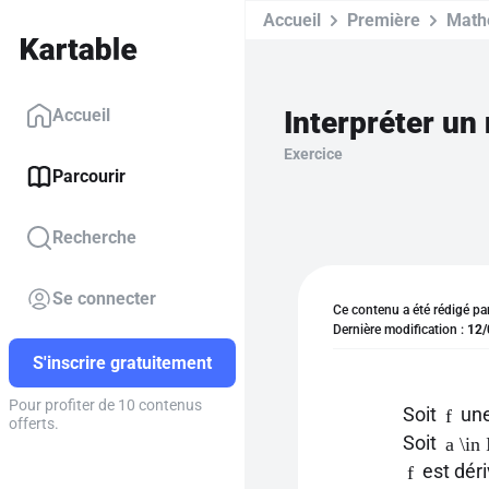
Accueil
Première
Math
Interpréter un
Accueil
Exercice
Parcourir
Recherche
Se connecter
Ce contenu a été rédigé pa
Dernière modification :
12/
S'inscrire gratuitement
Pour profiter de 10 contenus
Soit
une
f
offerts.
Soit
a \in 
est dér
f