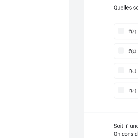
Quelles so
f'(a)
f'(a)
f'(a)
f'(a)
Soit
une
f
On consid