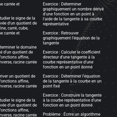
ne carrée et
Exercice : Déterminer
graphiquement un nombre dérivé
d'une fonction en un point à
udier le signe de la
l'aide de la tangente à sa courbe
ivée d'un quotient de
représentative
ine, carré, cube,
ne carrée et
Exercice : Retrouver
graphiquement l'équation de la
tangente
éterminer le domaine
té d'un quotient de
Exercice : Calculer le coefficient
nctions affine,
directeur d'une tangente à la
inverse, racine carrée
courbe représentative d'une
fonction en un point donné
river un quotient de
Exercice : Déterminer l'équation
nctions affine,
de la tangente à la courbe en un
inverse, racine carrée
point fixé
Exercice : Construire la tangente
udier le signe de la
à la courbe représentative d'une
ivée d'un quotient de
fonction en un point donné
nctions affine,
Problème : Écrire un algorithme
inverse, racine carrée