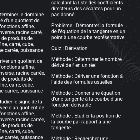
calculant la liste des coefficients
directeurs des sécantes pour un
éterminer le domaine
pas donné
té d'un quotient de
Problème : Démontrer la formule
nctions affine,
de l'équation de la tangente en un
inverse, racine carré,
point à une courbe représentative
 de produits de
ine, carré, cube,
Quiz : Dérivation
ne carrée, puissance
Méthode : Déterminer le nombre
river un quotient de
dérivé de f en un réel
nctions affine,
inverse, racine carrée,
Méthode : Dériver une fonction à
 de produits de
l'aide des formules usuelles
ine, carré, cube,
ne carrée, puissance
Méthode : Donner une équation
d'une tangente à la courbe d'une
udier le signe de la
fonction dérivable
ivée d'un quotient de
nctions affine,
Méthode : Etudier la position de
inverse, racine carrée,
la courbe par rapport à une
 de produits de
tangente
ine, carré, cube,
ne carrée, puissance
Méthode : Rechercher une