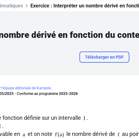
ématiques
Exercice :
Interpréter un nombre dérivé en fonct
 nombre dérivé en fonction du cont
Télécharger en PDF
r
l'équipe éditoriale de Kartable.
05/2025
- Conforme au programme
2025-2026
 fonction définie sur un intervalle
.
I
.
I
ivable en
et on note
le nombre dérivé de
au poin
a
f'(a)
f