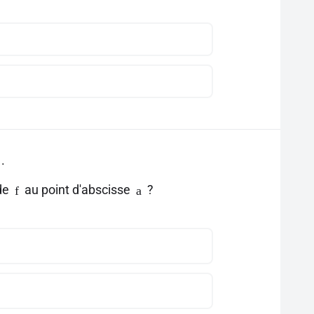
.
 de
au point d'abscisse
?
f
a