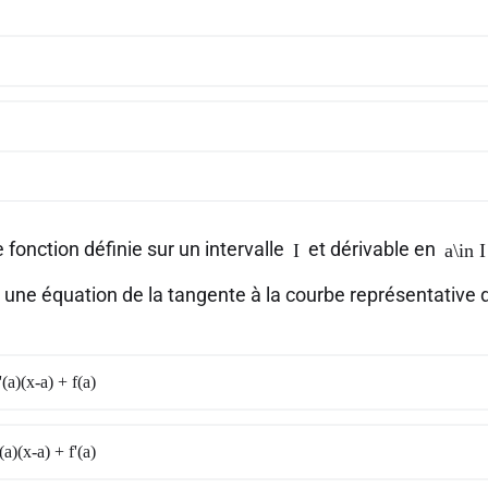
 fonction définie sur un intervalle
et dérivable en
I
a\in I
t une équation de la tangente à la courbe représentative
'(a)(x-a) + f(a)
(a)(x-a) + f'(a)