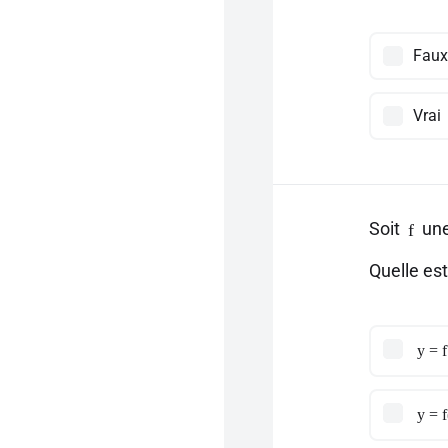
Faux
Vrai
Soit
une
f
Quelle es
y = f
y = f