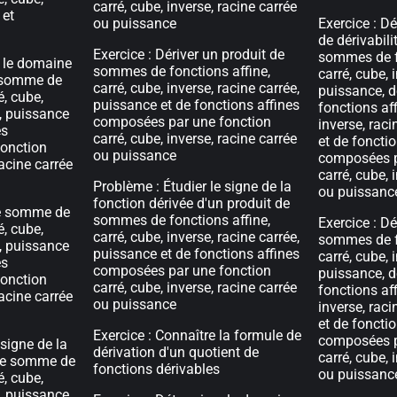
carré, cube, inverse, racine carrée
 et
ou puissance
Exercice : D
de dérivabili
Exercice : Dériver un produit de
sommes de fo
r le domaine
sommes de fonctions affine,
carré, cube, 
e somme de
carré, cube, inverse, racine carrée,
puissance, d
é, cube,
puissance et de fonctions affines
fonctions aff
e, puissance
composées par une fonction
inverse, raci
es
carré, cube, inverse, racine carrée
et de fonctio
onction
ou puissance
composées p
racine carrée
carré, cube, 
Problème : Étudier le signe de la
ou puissanc
fonction dérivée d'un produit de
ne somme de
sommes de fonctions affine,
Exercice : Dé
é, cube,
carré, cube, inverse, racine carrée,
sommes de fo
e, puissance
puissance et de fonctions affines
carré, cube, 
es
composées par une fonction
puissance, d
onction
carré, cube, inverse, racine carrée
fonctions aff
racine carrée
ou puissance
inverse, raci
et de fonctio
Exercice : Connaître la formule de
composées p
 signe de la
dérivation d'un quotient de
carré, cube, 
une somme de
fonctions dérivables
ou puissanc
é, cube,
e, puissance