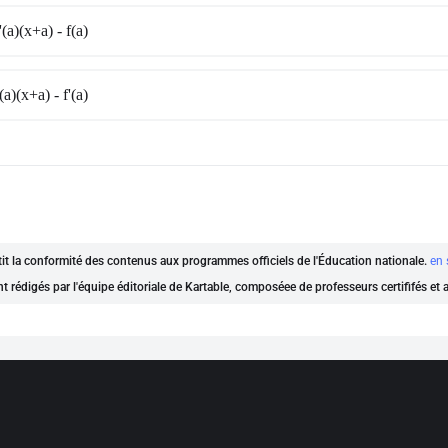
'(a)(x+a) - f(a)
(a)(x+a) - f'(a)
ntit la conformité des contenus aux programmes officiels de l'Éducation nationale.
en 
nt rédigés par l'équipe éditoriale de Kartable, composéee de professeurs certififés et